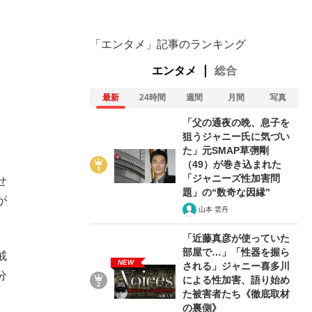
「エンタメ」記事のランキング
エンタメ
総合
最新
24時間
週間
月間
写真
「父の通夜の晩、息子を
狙うジャニー氏に気づい
た」元SMAP草彅剛
（49）が巻き込まれた
「ジャニーズ性加害問
せ
題」の“数奇な因縁”
が
山本 雲丹
「近藤真彦が使っていた
部屋で…」「性器を握ら
戒
NEW
される」ジャニー喜多川
分
による性加害、語り始め
た被害者たち《徹底取材
の裏側》