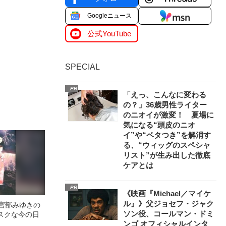
Googleニュース
公式YouTube
SPECIAL
PR
「えっ、こんなに変わる
の？」36歳男性ライター
のニオイが激変！ 夏場に
気になる“頭皮のニオ
イ”や“ベタつき”を解消す
る、“ウィッグのスペシャ
リスト”が生み出した徹底
ケアとは
PR
《映画『Michael／マイケ
ル』》父ジョセフ・ジャク
 宮部みゆきの
ソン役、コールマン・ドミ
スクな今の日
ンゴ オフィシャルインタ