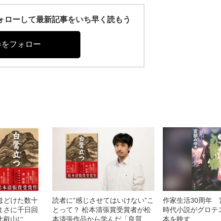
r)をフォローして最新記事をいち早く読もう
春をフォロー
ほどけた数十
読者に“感じさせてはいけない”こ
作家生活30周年
まさに千日回
とって？ 松本清張賞受賞者が松
時代小説がグロテ
比叡山に、比
本清張作品から学んだ「良質な
本を映す