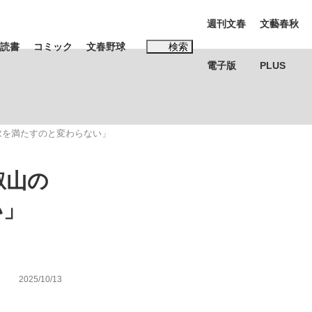
週刊文春
文藝春秋
読書
コミック
文春野球
検索
電子版
PLUS
インタビュー
読書
欲求を満たすのと変わらない」
#松田聖子
叡山の
む将棋
い」
BC日本代表“敗戦”の真実 選手が明かす...
2025/10/13