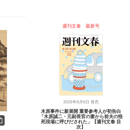
ない資産運用のすべて
週刊文春 最新号
が悲しい」『北の国から』倉本聰氏（91...
2026年8月6日 発売
木原事件に新展開 重要参考人が初告白
「木原誠二・元副長官の妻から前夫の怪
死現場に呼びだされた」【週刊文春 目
次】