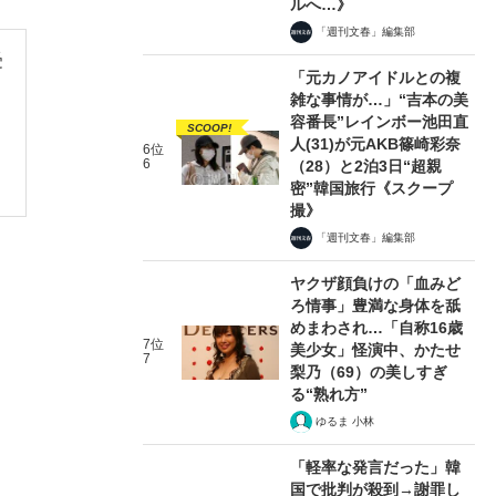
ルへ…》
「週刊文春」編集部
受
「元カノアイドルとの複
雑な事情が…」“吉本の美
容番長”レインボー池田直
SCOOP!
人(31)が元AKB篠崎彩奈
6位
6
（28）と2泊3日“超親
密”韓国旅行《スクープ
撮》
「週刊文春」編集部
ヤクザ顔負けの「血みど
ろ情事」豊満な身体を舐
めまわされ…「自称16歳
7位
美少女」怪演中、かたせ
7
梨乃（69）の美しすぎ
る“熟れ方”
ゆるま 小林
「軽率な発言だった」韓
国で批判が殺到→謝罪し