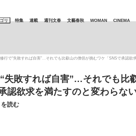
ゴリ
特集
連載
週刊文春
文藝春秋
WOMAN
CINEMA
キーワード入力
ス
エンタメ
ライフ
ビジネス
ーワードタグ一覧
たる修行で“失敗すれば自害”…それでも比叡山の僧侶が挑むワケ「SNSで承認
山凌輝
#高市早苗
#後藤真希
#森岡毅
#城彰二
#内田有紀
で“失敗すれば自害”…それでも比
観る将棋、読
#亀和田武
で承認欲求を満たすのと変わらな
）を読む
て明かした日本代表監督に...
「最悪の空気のまま解散」W