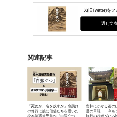
X(旧Twitte
週刊文
関連記事
「死ぬか、名を残すか」命懸け
窓枠にかかる藁の
の修行に挑む僧侶たちを描いた
足の草鞋……今も
松本清張賞受賞作『白鷺立つ』
峰行の行者がいる