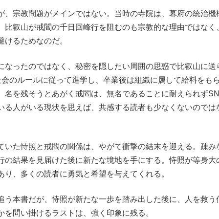
が、宗教問題がメインではない。当時の寺院は、幕府の統治機
、比叡山が戒閻の千日回峰行を阻むのも宗教的な理由ではなく
避けるためなのだ。
になったのではなく、秘密を隠したい周囲の思惑で比叡山に送
社会のルールに従って進学し、卒業後は組織に属して給料をも
。名を残そうとあがく戒閻は、無名であることに耐えられずSN
いる人がいる現状を思えば、共感する読者も少なくないのでは
ていた恃照と戒閻の関係は、やがて衝撃の結末を迎える。疎み
行の結果を見届けた後に新たな境地を手にする。恃照が等身大
あり、多くの読者に勇気と希望を与えてくれる。
追う本書だが、恃照が新たな一歩を踏み出した後に、人を救う
かを問い掛けるラストは、強く印象に残る。