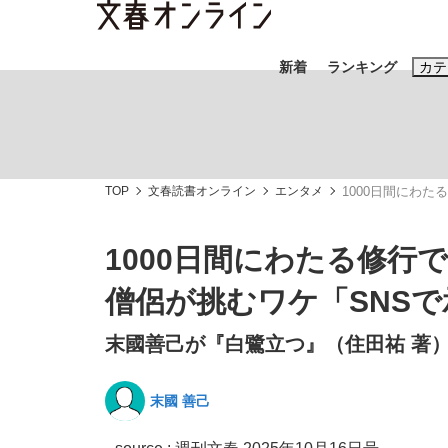
新着
ランキング
カテ
スクープ
ニュー
TOP
文春読書オンライン
エンタメ
おすすめのキ
1000日間にわ
#藤田晋
#三
1000日間にわたる修行
#玉木雄一郎
僧侶が挑むワケ「SNS
末國善己が『白鷺立つ』（住田祐 著
「90%は失敗する。でも…」本田圭佑が初め
終戦から81年
末國 善己