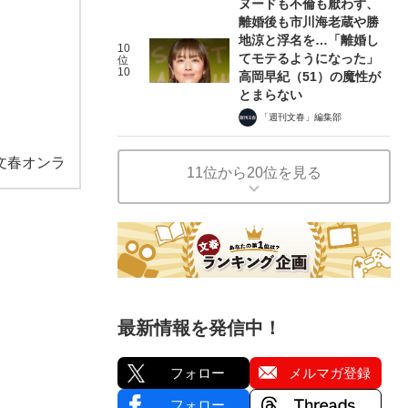
ヌードも不倫も厭わず、
離婚後も市川海老蔵や勝
地涼と浮名を…「離婚し
10
てモテるようになった」
位
10
高岡早紀（51）の魔性が
とまらない
「週刊文春」編集部
文春オンラ
11位から20位を見る
最新情報を発信中！
フォロー
メルマガ登録
フォロー