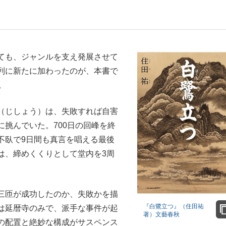
いまさら聞け
ても、ジャンルを支え発展させて
列に新たに加わったのが、本書で
。
手が証言した“NPB聞...
「クマが悪者扱いされているの
（じしょう）は、失敗すれば自害
挑んでいた。700日の回峰を終
不臥で9日間も真言を唱える最後
は、締めくくりとして堂内を3周
三匝が成功したのか、失敗かを描
もっと見る
『白鷺立つ』（住田祐
は延暦寺のみで、派手な事件が起
カー日本代表・森保一監督...
著）文藝春秋
の配置と絶妙な構成がサスペンス