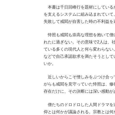
本書は千日回峰行を題材にしている
を支えるシステムに組み込まれていて
失敗して戒閻が自害した時の不利益を
恃照も戒閻も崇高な理想を抱いて僧
れたに過ぎない。その意味で2人は、
ている多くの現代人と何ら変わらない
などで自己承認欲求を満たそうとして
いか。
近しいからこそ憎しみをぶつけ合っ
がらも戒閻を見守っていた恃照は、修
存在だけに、その決断には深い感動が
僧たちのドロドロした人間ドラマを
仰とは何かが議論される。宗教とは何