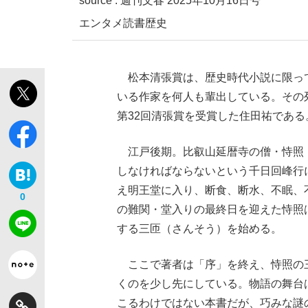
source :
週刊文春 2025年10月16日号
エンタメ
読書
歴史
松本清張賞は、歴史時代小説に限っ
いる作家を何人も輩出している。その
第32回清張賞を受賞した住田祐である
「敗因分析は一切聞かれなかった」侍ジャパン選
キングの誕生を、目撃せよ。
江戸後期。比叡山延暦寺の僧・恃照
しなければならないという千日回峰行に
え明王堂に入り、断食、断水、不眠、
0
の難関・堂入りの最終日を迎えた恃照
する三匝（さんそう）を始める。
the Style
ここで著者は「序」を終え、恃照の
くのを少し先にしている。物語の舞台
「目標達成できなかったからと言って…」サッ
こるわけではない本書だが、巧みな謎