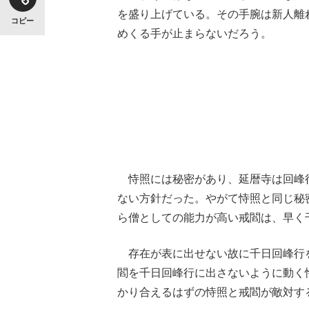
を盛り上げている。その手腕は新人離
コピー
めくる手が止まらないだろう。
恃照には秘密があり、延暦寺は回峰
ない方針だった。やがて恃照と同じ秘
ら僧としての能力が高い戒閻は、早く
存在が表に出せない故に千日回峰行
閻を千日回峰行に出さないように動く
かり合えるはずの恃照と戒閻が敵対す