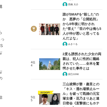
髙橋 大介
構
、
誰がSMAPを“殺した”の
か 悪夢の「公開処刑」
から8年後に明かされ
た“答え”「世の中は俺ら5
ら
人が仲が悪いと思ってる
んだよな」
らっ
みきーる
S
な
2度も誘拐された少女の両
親は、犯人に性的に籠絡
4位
されていた……全米を驚
4
愕させた事件とは
な
辰巳JUNK
の
三山凌輝が妻・趣里との
「キス・濡れ場禁止ルー
SCOOP!
ル」を破って既婚の元宝
信
5位
塚女優・花乃まりあと連
5
日密会《直撃後にもホテ