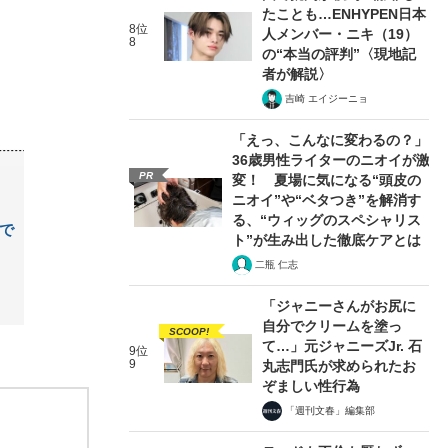
たことも…ENHYPEN日本
8位
人メンバー・ニキ（19）
8
の“本当の評判”〈現地記
者が解説〉
吉崎 エイジーニョ
「えっ、こんなに変わるの？」
36歳男性ライターのニオイが激
PR
変！ 夏場に気になる“頭皮の
ニオイ”や“ベタつき”を解消す
る、“ウィッグのスペシャリス
で
ト”が生み出した徹底ケアとは
二瓶 仁志
「ジャニーさんがお尻に
自分でクリームを塗っ
SCOOP!
て…」元ジャニーズJr. 石
9位
9
丸志門氏が求められたお
ぞましい性行為
「週刊文春」編集部