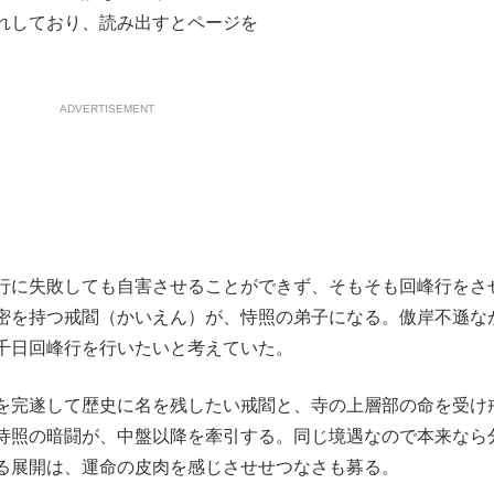
れしており、読み出すとページを
もっと見る
ADVERTISEMENT
行に失敗しても自害させることができず、そもそも回峰行をさ
密を持つ戒閻（かいえん）が、恃照の弟子になる。傲岸不遜な
千日回峰行を行いたいと考えていた。
を完遂して歴史に名を残したい戒閻と、寺の上層部の命を受け
恃照の暗闘が、中盤以降を牽引する。同じ境遇なので本来なら
る展開は、運命の皮肉を感じさせせつなさも募る。