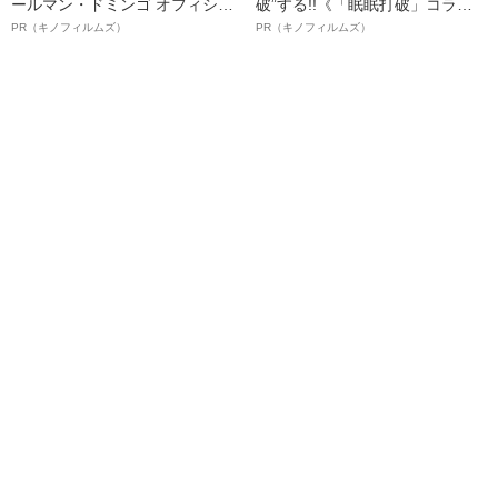
ールマン・ドミンゴ オフィシャ
破”する!!《「眠眠打破」コラ
ルインタビュー“観客を魅了した
ボ》
PR（キノフィルムズ）
PR（キノフィルムズ）
名優、複雑な父親像への想いを
語る”《日本興収70億円突破》