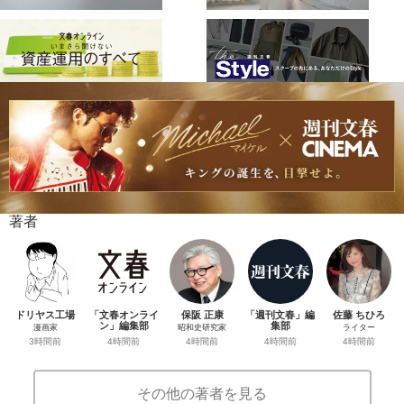
著者
ドリヤス工場
「文春オンライ
保阪 正康
「週刊文春」編
佐藤 ちひろ
ン」編集部
集部
漫画家
昭和史研究家
ライター
4時間前
4時間前
3時間前
4時間前
4時間前
その他の著者を見る