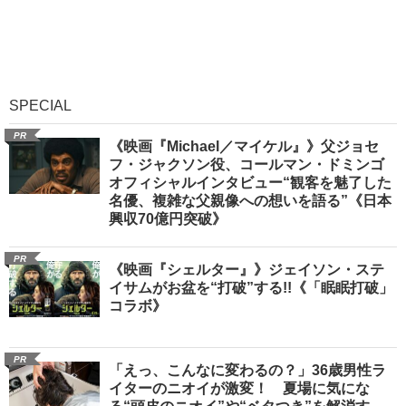
SPECIAL
PR
《映画『Michael／マイケル』》父ジョセ
フ・ジャクソン役、コールマン・ドミンゴ
オフィシャルインタビュー“観客を魅了した
名優、複雑な父親像への想いを語る”《日本
興収70億円突破》
PR
《映画『シェルター』》ジェイソン・ステ
イサムがお盆を“打破”する!!《「眠眠打破」
コラボ》
PR
「えっ、こんなに変わるの？」36歳男性ラ
イターのニオイが激変！ 夏場に気にな