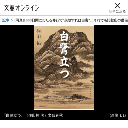
記事に戻る
記事
[写真]1000日間にわたる修行で“失敗すれば自害”…それでも比叡山の
『白鷺立つ』（住田祐 著）文藝春秋
(画像 1/1)