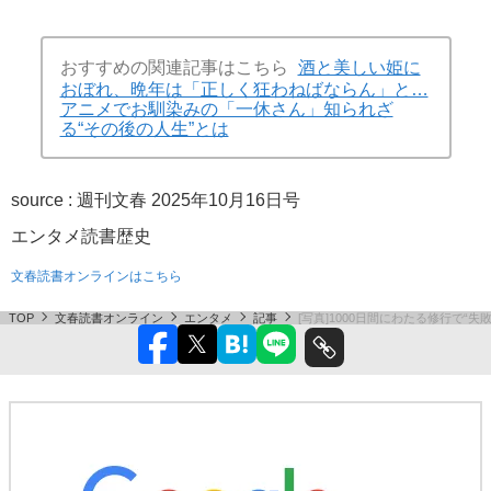
おすすめの関連記事はこちら
酒と美しい姫に
おぼれ、晩年は「正しく狂わねばならん」と…
アニメでお馴染みの「一休さん」知られざ
る“その後の人生”とは
source :
週刊文春 2025年10月16日号
エンタメ
読書
歴史
文春読書オンラインはこちら
TOP
文春読書オンライン
エンタメ
記事
[写真]1000日間にわたる修行で