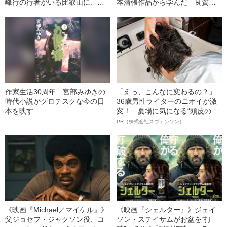
峰行の行者がいる比叡山に、比
本清張作品から学んだ「良質な
叡山を舞台にした作品でデビュ
エンターテインメント」の心得
ーが決まった小説家が行ってみ
た！
作家生活30周年 宮部みゆきの
「えっ、こんなに変わるの？」
時代小説がグロテスクな今の日
36歳男性ライターのニオイが激
本を映す
変！ 夏場に気になる“頭皮のニ
オイ”や“ベタつき”を解消す
PR（株式会社スヴェンソン）
る、“ウィッグのスペシャリス
ト”が生み出した徹底ケアとは
《映画『Michael／マイケル』》
《映画『シェルター』》ジェイ
父ジョセフ・ジャクソン役、コ
ソン・ステイサムがお盆を“打