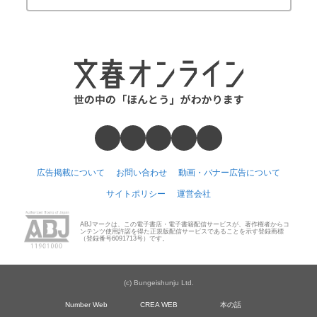
広告掲載について
お問い合わせ
動画・バナー広告について
サイトポリシー
運営会社
ABJマークは、この電子書店・電子書籍配信サービスが、著作権者からコ
ンテンツ使用許諾を得た正規版配信サービスであることを示す登録商標
（登録番号6091713号）です。
(c) Bungeishunju Ltd.
Number Web
CREA WEB
本の話