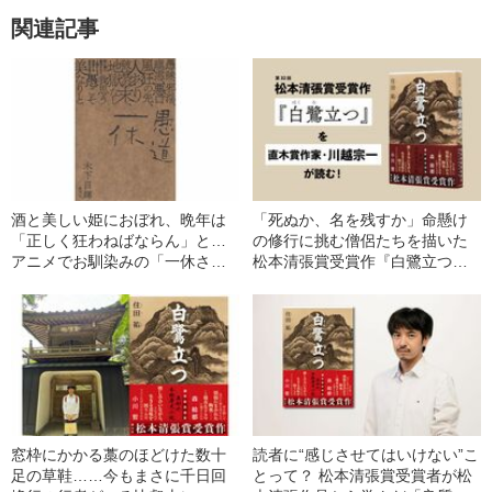
関連記事
酒と美しい姫におぼれ、晩年は
「死ぬか、名を残すか」命懸け
「正しく狂わねばならん」と…
の修行に挑む僧侶たちを描いた
アニメでお馴染みの「一休さ
松本清張賞受賞作『白鷺立つ』
ん」知られざる“その後の人生”と
に感情を揺さぶられた！ 直木賞
は
作家・川越宗一が読む
窓枠にかかる藁のほどけた数十
読者に“感じさせてはいけない”こ
足の草鞋……今もまさに千日回
とって？ 松本清張賞受賞者が松