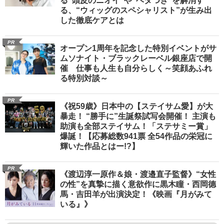
る“頭皮のニオイ”や“ベタつき”を解消す
る、“ウィッグのスペシャリスト”が生み出
した徹底ケアとは
PR
オープン1周年を記念した特別イベントがサ
ムソナイト・ブラックレーベル銀座店で開
催 仕事も人生も自分らしく～笑顔あふれ
る特別対談～
PR
《祝59歳》日本中の【ステイサム愛】が大
暴走！ “勝手に”生誕祭試写会開催！ 主演も
助演も全部ステイサム！「ステサミー賞」
爆誕！【応募総数941票 全54作品の栄冠に
輝いた作品とはー!?】
PR
《渡辺淳一原作＆娘・渡邉直子監督》“女性
の性”を真摯に描く意欲作に黒木瞳・西岡德
馬・吉田羊が出演決定！《映画『月がみて
いる』》