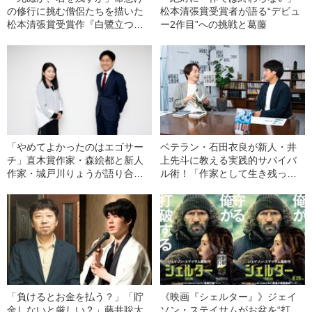
の修行に挑む僧侶たちを描いた
松本清張賞受賞者が語る“デビュ
松本清張賞受賞作『白鷺立つ』
ー2作目”への挑戦と葛藤
に感情を揺さぶられた！ 直木賞
作家・川越宗一が読む
「やめてよかったのはエゴサー
ベテラン・石田衣良が新人・井
チ」直木賞作家・森絵都と新人
上先斗に教える実践的サバイバ
作家・城戸川りょうが語り合
ル術！「作家として生き残って
う、作家として生きる上で大切
いくために」
なこと
「負けるとお金を払う？」「貯
《映画『シェルター』》ジェイ
金しないと厳しい？」藤井聡太
ソン・ステイサムがお盆を“打