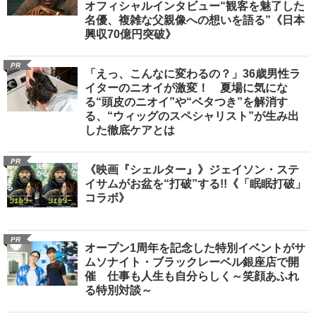
オフィシャルインタビュー“観客を魅了した
名優、複雑な父親像への想いを語る”《日本
興収70億円突破》
PR
「えっ、こんなに変わるの？」36歳男性ラ
イターのニオイが激変！ 夏場に気にな
る“頭皮のニオイ”や“ベタつき”を解消す
る、“ウィッグのスペシャリスト”が生み出
した徹底ケアとは
PR
《映画『シェルター』》ジェイソン・ステ
イサムがお盆を“打破”する!!《「眠眠打破」
コラボ》
PR
オープン1周年を記念した特別イベントがサ
ムソナイト・ブラックレーベル銀座店で開
催 仕事も人生も自分らしく～笑顔あふれ
る特別対談～