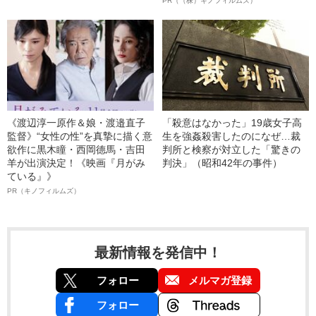
PR（（株）キノフィルムズ）
《渡辺淳一原作＆娘・渡邉直子
「殺意はなかった」19歳女子高
監督》“女性の性”を真摯に描く意
生を強姦殺害したのになぜ…裁
欲作に黒木瞳・西岡德馬・吉田
判所と検察が対立した「驚きの
羊が出演決定！《映画『月がみ
判決」（昭和42年の事件）
ている』》
PR（キノフィルムズ）
最新情報を発信中！
フォロー
メルマガ登録
フォロー