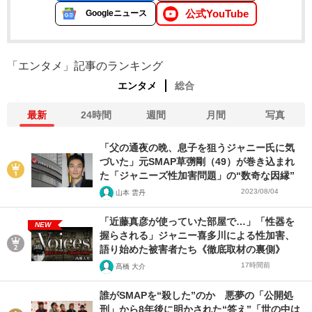
公式YouTube
Googleニュース
「エンタメ」記事のランキング
エンタメ
総合
最新
24時間
週間
月間
写真
「父の通夜の晩、息子を狙うジャニー氏に気
づいた」元SMAP草彅剛（49）が巻き込まれ
た「ジャニーズ性加害問題」の“数奇な因縁”
2023/08/04
山本 雲丹
「近藤真彦が使っていた部屋で…」「性器を
NEW
握らされる」ジャニー喜多川による性加害、
語り始めた被害者たち《徹底取材の裏側》
17時間前
髙橋 大介
誰がSMAPを“殺した”のか 悪夢の「公開処
刑」から8年後に明かされた“答え”「世の中は