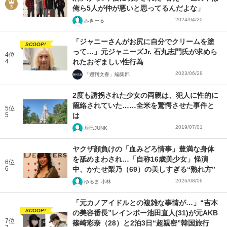
俺ら5人が仲が悪いと思ってるんだよな」
2024/04/20
みきーる
「ジャニーさんがお尻に自分でクリームを塗
SCOOP!
って…」元ジャニーズJr. 石丸志門氏が求めら
4位
4
れたおぞましい性行為
2023/06/28
「週刊文春」編集部
2度も誘拐された少女の両親は、犯人に性的に
籠絡されていた……全米を驚愕させた事件と
5位
5
は
2019/07/01
辰巳JUNK
ヤクザ顔負けの「血みどろ情事」豊満な身体
を舐めまわされ…「自称16歳美少女」怪演
6位
6
中、かたせ梨乃（69）の美しすぎる“熟れ方”
2026/08/06
ゆるま 小林
「元カノアイドルとの複雑な事情が…」“吉本
SCOOP!
の美容番長”レインボー池田直人(31)が元AKB
7位
篠崎彩奈（28）と2泊3日“超親密”韓国旅行