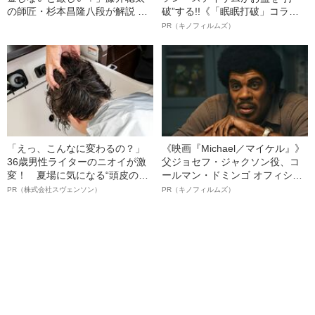
の師匠・杉本昌隆八段が解説 意
破”する!!《「眠眠打破」コラ
外と知らない“棋士のお金事情”と
ボ》
PR（キノフィルムズ）
は
「えっ、こんなに変わるの？」
《映画『Michael／マイケル』》
36歳男性ライターのニオイが激
父ジョセフ・ジャクソン役、コ
変！ 夏場に気になる“頭皮のニ
ールマン・ドミンゴ オフィシャ
オイ”や“ベタつき”を解消す
ルインタビュー“観客を魅了した
PR（株式会社スヴェンソン）
PR（キノフィルムズ）
る、“ウィッグのスペシャリス
名優、複雑な父親像への想いを
ト”が生み出した徹底ケアとは
語る”《日本興収70億円突破》