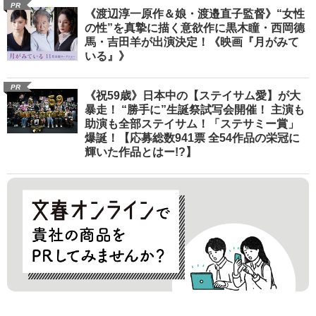
PR
《渡辺淳一原作＆娘・渡邉直子監督》“女性
の性”を真摯に描く意欲作に黒木瞳・西岡德
馬・吉田羊が出演決定！《映画『月がみて
いる』》
PR
《祝59歳》日本中の【ステイサム愛】が大
暴走！ “勝手に”生誕祭試写会開催！ 主演も
助演も全部ステイサム！「ステサミー賞」
爆誕！【応募総数941票 全54作品の栄冠に
輝いた作品とはー!?】