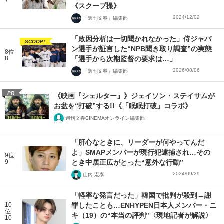
7
《スクープ撮》
2024/12/02
「週刊文春」編集部
「敗因分析は一切聞かれなかった」侍ジャパ
SCOOP!
ン選手が証言した“NPB聞き取り調査”の実態
8位
8
「選手から次期監督の要求は…」
2026/08/06
「週刊文春」編集部
PR
《映画『シェルター』》ジェイソン・ステイサムが
お盆を“打破”する!!《「眠眠打破」コラボ》
週刊文春CINEMAオンライン編集部
「肝心なときに、リーダーが何やってんだ
よ」SMAPメンバーが現行犯逮捕され…その
9位
9
とき中居正広がとった“意外な行動”
2024/09/29
山内 宏泰
「軽率な発言だった」韓国で批判が殺到→謝
10
罪したことも…ENHYPEN日本人メンバー・ニ
位
キ（19）の“本当の評判”〈現地記者が解説〉
10