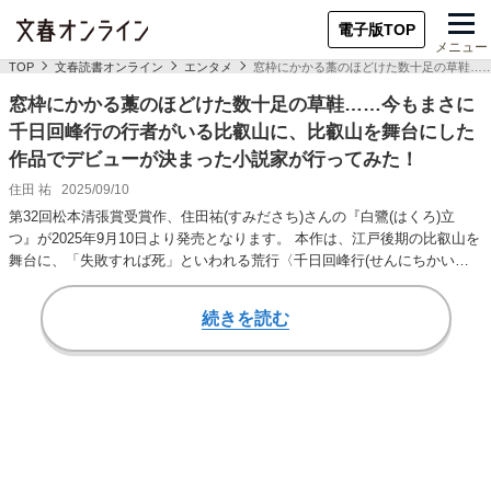
電子版TOP
メニュー
TOP
文春読書オンライン
エンタメ
窓枠にかかる藁のほどけた数十足の草鞋…
窓枠にかかる藁のほどけた数十足の草鞋……今もまさに
千日回峰行の行者がいる比叡山に、比叡山を舞台にした
作品でデビューが決まった小説家が行ってみた！
住田 祐
2025/09/10
第32回松本清張賞受賞作、住田祐(すみださち)さんの『白鷺(はくろ)立
つ』が2025年9月10日より発売となります。 本作は、江戸後期の比叡山を
舞台に、「失敗すれば死」といわれる荒行〈千日回峰行(せんにちかいほ
うぎ…
続きを読む