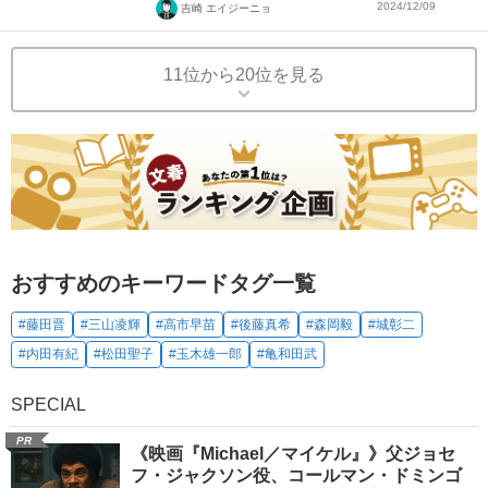
2024/12/09
吉崎 エイジーニョ
11位から20位を見る
おすすめのキーワードタグ一覧
#藤田晋
#三山凌輝
#高市早苗
#後藤真希
#森岡毅
#城彰二
#内田有紀
#松田聖子
#玉木雄一郎
#亀和田武
SPECIAL
PR
《映画『Michael／マイケル』》父ジョセ
フ・ジャクソン役、コールマン・ドミンゴ