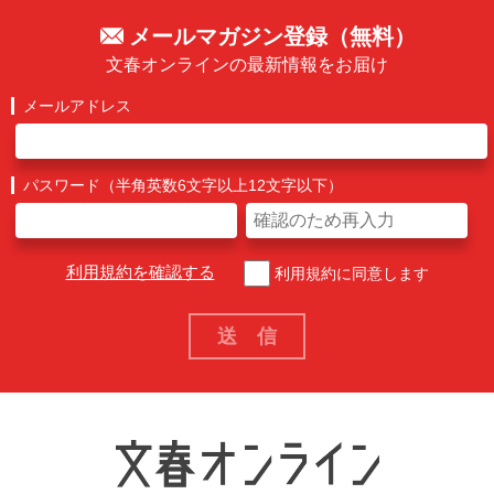
メールマガジン登録（無料）
文春オンラインの最新情報をお届け
メールアドレス
パスワード（半角英数6文字以上12文字以下）
利用規約を確認する
利用規約に同意します