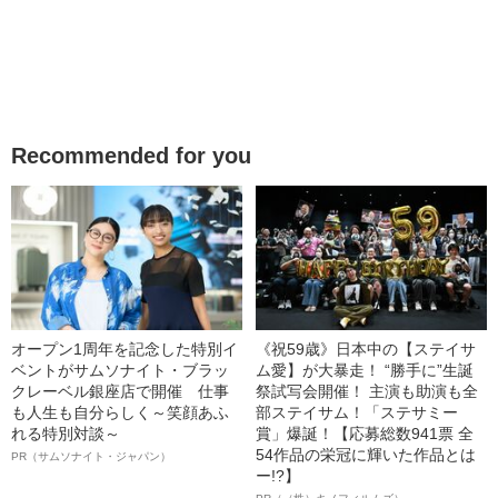
Recommended for you
オープン1周年を記念した特別イ
《祝59歳》日本中の【ステイサ
ベントがサムソナイト・ブラッ
ム愛】が大暴走！ “勝手に”生誕
クレーベル銀座店で開催 仕事
祭試写会開催！ 主演も助演も全
も人生も自分らしく～笑顔あふ
部ステイサム！「ステサミー
れる特別対談～
賞」爆誕！【応募総数941票 全
54作品の栄冠に輝いた作品とは
PR（サムソナイト・ジャパン）
ー!?】