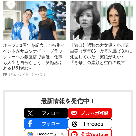
オープン1周年を記念した特別イ
【独自】昭和の大女優・小川真
ベントがサムソナイト・ブラッ
由美（享年86）が鹿児島で3月に
クレーベル銀座店で開催 仕事
死去していた 実娘が明かす
も人生も自分らしく～笑顔あふ
「毒母」の素顔と空白の晩年
れる特別対談～
PR（サムソナイト・ジャパン）
最新情報を発信中！
フォロー
メルマガ登録
フォロー
公式YouTube
Googleニュース