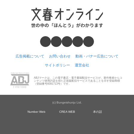
広告掲載について
お問い合わせ
動画・バナー広告について
サイトポリシー
運営会社
ABJマークは、この電子書店・電子書籍配信サービスが、著作権者からコ
ンテンツ使用許諾を得た正規版配信サービスであることを示す登録商標
（登録番号6091713号）です。
(c) Bungeishunju Ltd.
Number Web
CREA WEB
本の話