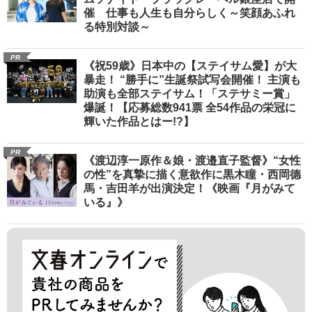
催 仕事も人生も自分らしく～笑顔あふれ
る特別対談～
PR
《祝59歳》日本中の【ステイサム愛】が大
暴走！ “勝手に”生誕祭試写会開催！ 主演も
助演も全部ステイサム！「ステサミー賞」
爆誕！【応募総数941票 全54作品の栄冠に
輝いた作品とはー!?】
PR
《渡辺淳一原作＆娘・渡邉直子監督》“女性
の性”を真摯に描く意欲作に黒木瞳・西岡德
馬・吉田羊が出演決定！《映画『月がみて
いる』》