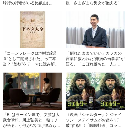
峰行の行者がいる比叡山に、比
親…さまざまな男女が抱える“だ
叡山を舞台にした作品でデビュ
ささ”に向き合う
ーが決まった小説家が行ってみ
た！
「コーンフレークは“性欲減退
「倒れたままでいい」カフカの
食”として開発された」って本
言葉に救われた“難病の当事者”が
当？ “禁欲”をテーマに読み解く
語る、「こぼれ落ちた一人」を
人類の歴史
救う文学の光
「BLはラーメン屋で、文芸は大
《映画『シェルター』》ジェイ
衆食堂!?」川上弘美と一穂ミチ
ソン・ステイサムがお盆を“打
が語る、小説が“名づけ得ぬも
破”する!!《「眠眠打破」コラ