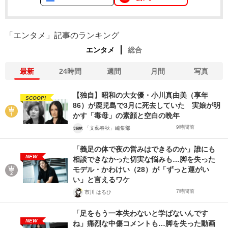
「エンタメ」記事のランキング
エンタメ
総合
最新
24時間
週間
月間
写真
【独自】昭和の大女優・小川真由美（享年
SCOOP!
86）が鹿児島で3月に死去していた 実娘が明
かす「毒母」の素顔と空白の晩年
9時間前
「文藝春秋」編集部
「義足の体で夜の営みはできるのか」誰にも
NEW
相談できなかった切実な悩みも…脚を失った
モデル・かわけい（28）が「ずっと運がい
い」と言えるワケ
7時間前
市川 はるひ
「足をもう一本失わないと学ばないんです
NEW
ね」痛烈な中傷コメントも…脚を失った動画