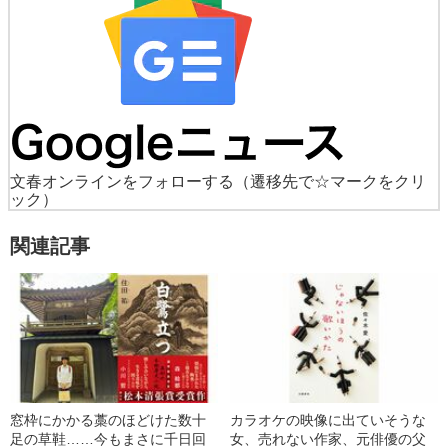
文春オンラインをフォローする
（遷移先で☆マークをクリ
ック）
関連記事
窓枠にかかる藁のほどけた数十
カラオケの映像に出ていそうな
足の草鞋……今もまさに千日回
女、売れない作家、元俳優の父