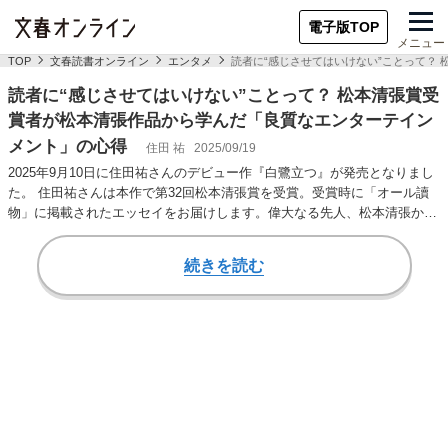
電子版TOP
メニュー
TOP
文春読書オンライン
エンタメ
読者に“感じさせてはいけない”ことって？
読者に“感じさせてはいけない”ことって？ 松本清張賞受
賞者が松本清張作品から学んだ「良質なエンターテイン
メント」の心得
住田 祐
2025/09/19
2025年9月10日に住田祐さんのデビュー作『白鷺立つ』が発売となりまし
た。 住田祐さんは本作で第32回松本清張賞を受賞。受賞時に「オール讀
物」に掲載されたエッセイをお届けします。偉大なる先人、松本清張から
学んだ「…
続きを読む