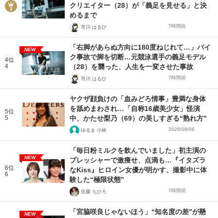
クリエイター（28）が「義足を見せる」と決
めるまで
7時間前
市川 はるひ
「右脚があらぬ方向に180度ねじれて…」バイ
NEW
ク事故で脚を切断…元競泳選手の義足モデル
4位
4
（28）を襲った、人生を一変させた事故
7時間前
市川 はるひ
ヤクザ顔負けの「血みどろ情事」豊満な身体
を舐めまわされ…「自称16歳美少女」怪演
5位
5
中、かたせ梨乃（69）の美しすぎる“熟れ方”
2026/08/06
ゆるま 小林
「毎日粉ミルクを飲んでいました」初主演の
NEW
プレッシャーで激痩せ、点滴も…『イタズラ
6位
なKiss』ヒロイン女優が明かす、撮影中に体
6
験した“極限状態”
7時間前
佐藤 ちひろ
「宮脇咲良じゃないほう」“知名度の差”が懸
NEW