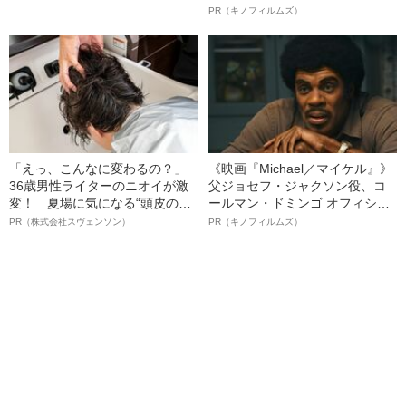
の”を描くとき
ボ》
PR（キノフィルムズ）
「えっ、こんなに変わるの？」
《映画『Michael／マイケル』》
36歳男性ライターのニオイが激
父ジョセフ・ジャクソン役、コ
変！ 夏場に気になる“頭皮のニ
ールマン・ドミンゴ オフィシャ
オイ”や“ベタつき”を解消す
ルインタビュー“観客を魅了した
PR（株式会社スヴェンソン）
PR（キノフィルムズ）
る、“ウィッグのスペシャリス
名優、複雑な父親像への想いを
ト”が生み出した徹底ケアとは
語る”《日本興収70億円突破》