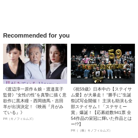
Recommended for you
《渡辺淳一原作＆娘・渡邉直子
《祝59歳》日本中の【ステイサ
監督》“女性の性”を真摯に描く意
ム愛】が大暴走！ “勝手に”生誕
欲作に黒木瞳・西岡德馬・吉田
祭試写会開催！ 主演も助演も全
羊が出演決定！《映画『月がみ
部ステイサム！「ステサミー
ている』》
賞」爆誕！【応募総数941票 全
54作品の栄冠に輝いた作品とは
PR（キノフィルムズ）
ー!?】
PR（（株）キノフィルムズ）