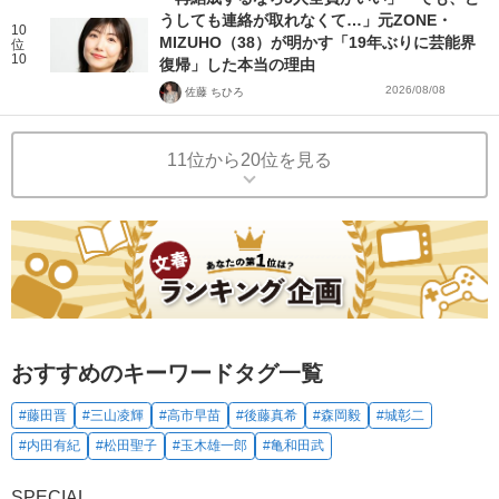
うしても連絡が取れなくて…」元ZONE・
10
MIZUHO（38）が明かす「19年ぶりに芸能界
位
10
復帰」した本当の理由
2026/08/08
佐藤 ちひろ
11位から20位を見る
おすすめのキーワードタグ一覧
#藤田晋
#三山凌輝
#高市早苗
#後藤真希
#森岡毅
#城彰二
#内田有紀
#松田聖子
#玉木雄一郎
#亀和田武
SPECIAL