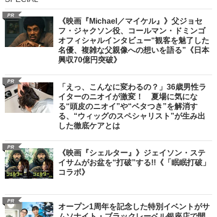
PR
《映画『Michael／マイケル』》父ジョセ
フ・ジャクソン役、コールマン・ドミンゴ
オフィシャルインタビュー“観客を魅了した
名優、複雑な父親像への想いを語る”《日本
興収70億円突破》
PR
「えっ、こんなに変わるの？」36歳男性ラ
イターのニオイが激変！ 夏場に気にな
る“頭皮のニオイ”や“ベタつき”を解消す
る、“ウィッグのスペシャリスト”が生み出
した徹底ケアとは
PR
《映画『シェルター』》ジェイソン・ステ
イサムがお盆を“打破”する!!《「眠眠打破」
コラボ》
PR
オープン1周年を記念した特別イベントがサ
ムソナイト・ブラックレーベル銀座店で開