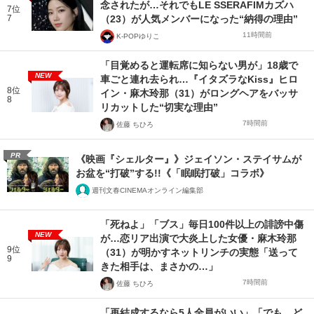
念されたが…それでもLE SSERAFIMカズハ
7位
7
（23）が人気メンバーになった“納得の理由”
11時間前
K-POPゆりこ
「目覚めると運転席に知らない男が」18歳で
NEW
車ごと連れ去られ…『イタズラなKiss』ヒロ
8位
イン・麻木玲那（31）がロングヘアをバッサ
8
リカットした“切実な理由”
7時間前
佐藤 ちひろ
PR
《映画『シェルター』》ジェイソン・ステイサムが
お盆を“打破”する!!《「眠眠打破」コラボ》
週刊文春CINEMAオンライン編集部
「死ねよ」「ブス」毎日100件以上の誹謗中傷
NEW
が…恋リア出演で大炎上した女優・麻木玲那
9位
（31）が明かすネットリンチの実態「送って
9
きた相手は、まさかの…」
7時間前
佐藤 ちひろ
「再結成するなら5人全員がいい」「でも、ど