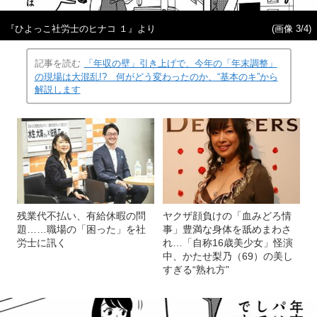
『ひよっこ社労士のヒナコ １』より
(画像 3/4)
記事を読む
「年収の壁」引き上げで、今年の「年末調整」
の現場は大混乱!? 何がどう変わったのか、“基本のキ”から
解説します
残業代不払い、有給休暇の問
ヤクザ顔負けの「血みどろ情
題……職場の「困った」を社
事」豊満な身体を舐めまわさ
労士に訊く
れ…「自称16歳美少女」怪演
中、かたせ梨乃（69）の美し
すぎる“熟れ方”