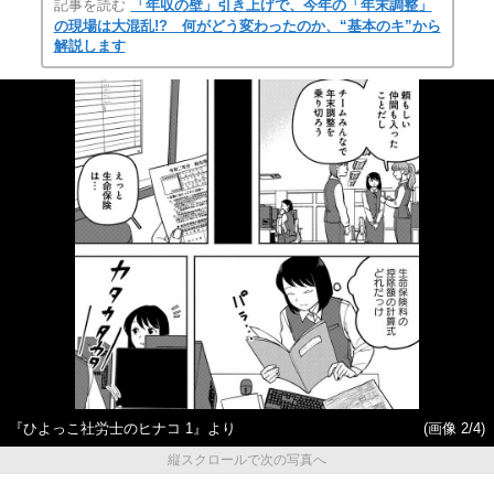
記事を読む
「年収の壁」引き上げで、今年の「年末調整」
の現場は大混乱!? 何がどう変わったのか、“基本のキ”から
解説します
『ひよっこ社労士のヒナコ 1』より
(画像 2/4)
縦スクロールで次の写真へ