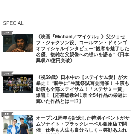
SPECIAL
PR
《映画『Michael／マイケル』》父ジョセ
フ・ジャクソン役、コールマン・ドミンゴ
オフィシャルインタビュー“観客を魅了した
名優、複雑な父親像への想いを語る”《日本
興収70億円突破》
PR
《祝59歳》日本中の【ステイサム愛】が大
暴走！ “勝手に”生誕祭試写会開催！ 主演も
助演も全部ステイサム！「ステサミー賞」
爆誕！【応募総数941票 全54作品の栄冠に
輝いた作品とはー!?】
PR
オープン1周年を記念した特別イベントがサ
ムソナイト・ブラックレーベル銀座店で開
催 仕事も人生も自分らしく～笑顔あふれ