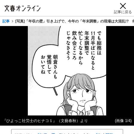
記事に戻る
記事
[写真]「年収の壁」引き上げで、今年の「年末調整」の現場は大混乱!? 
『ひよっこ社労士のヒナコ１』（文藝春秋）より
(画像 1/4)