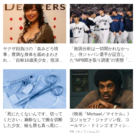
ヤクザ顔負けの「血みどろ情
「敗因分析は一切聞かれなかっ
事」豊満な身体を舐めまわさ
た」侍ジャパン選手が証言し
れ…「自称16歳美少女」怪演
た“NPB聞き取り調査”の実態「選
中、かたせ梨乃（69）の美しす
手から次期監督の要求は…」
ぎる“熟れ方”
「死にたくないんです。切って
《映画『Michael／マイケル』》
ください」麻酔なしで腕を切断
父ジョセフ・ジャクソン役、コ
した少女、瞼も唇も真っ黒に腫
ールマン・ドミンゴ オフィシャ
れあがり「この仇、討って下さ
ルインタビュー“観客を魅了した
PR（キノフィルムズ）