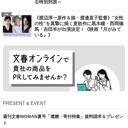
る特別対談～
PR
《渡辺淳一原作＆娘・渡邉直子監督》“女性
の性”を真摯に描く意欲作に黒木瞳・西岡德
馬・吉田羊が出演決定！《映画『月がみて
いる』》
PRESENT & EVENT
週刊文春WOMAN夏号「遺贈・寄付特集」資料請求＆プレゼン
ト