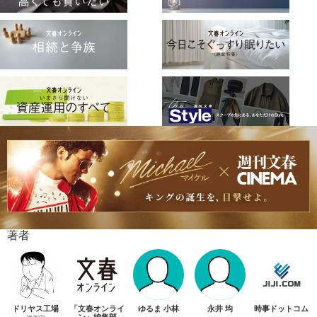
著者
ドリヤス工場
「文春オンライ
ゆるま 小林
永井 均
時事ドットコム