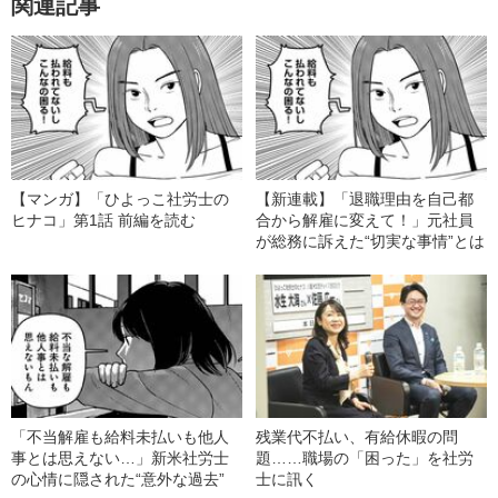
関連記事
【マンガ】「ひよっこ社労士の
【新連載】「退職理由を自己都
ヒナコ」第1話 前編を読む
合から解雇に変えて！」元社員
が総務に訴えた“切実な事情”とは
「不当解雇も給料未払いも他人
残業代不払い、有給休暇の問
事とは思えない…」新米社労士
題……職場の「困った」を社労
の心情に隠された“意外な過去”
士に訊く