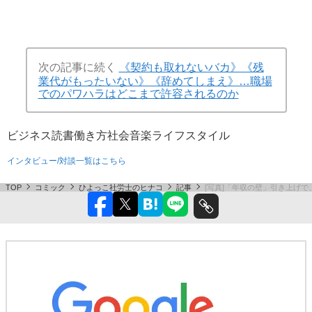
次の記事に続く
《契約も取れないバカ》《残
業代がもったいない》《辞めてしまえ》…職場
でのパワハラはどこまで許容されるのか
ビジネス
読書
働き方
社会
音楽
ライフスタイル
インタビュー/対談一覧はこちら
TOP
コミック
ひよっこ社労士のヒナコ
記事
[写真]「年収の壁」引き上げ