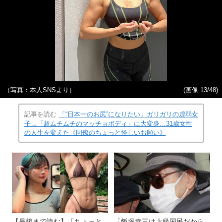
（写真：本人SNSより）
(画像 13/48)
記事を読む
「“日本一のお尻”になりたい」ガリガリの虚弱女
子→「超ムチムチのマッチョボディ」に大変身…31歳女性
の人生を変えた《同僚のちょっと怪しいお願い》
【最後まで読む】「ちょっと
「飯塚幸三は上級国民だから