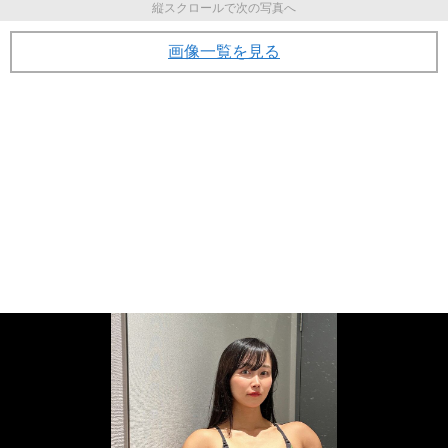
縦スクロールで次の写真へ
画像一覧を見る