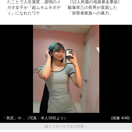
たことで人生激変…虚弱のメ
《12人死傷の池袋暴走事故》
ガネ女子が『超ムキムキボデ
飯塚幸三の長男が直面した
ィ』になれたワケ
「加害者家族への暴力」
「美尻」や…（写真：本人SNSより）
(画像 4/48)
縦スクロールで次の写真へ