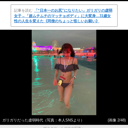
記事を読む
「“日本一のお尻”になりたい」ガリガリの虚弱
女子→「超ムチムチのマッチョボディ」に大変身…31歳女
性の人生を変えた《同僚のちょっと怪しいお願い》
ガリガリだった虚弱時代（写真：本人SNSより）
(画像 2/48)