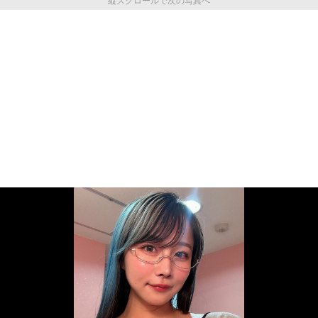
縦スクロールで次の写真へ