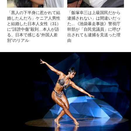
「黒人の下半身に惹かれて結
「飯塚幸三は上級国民だから
婚したんだろ」ケニア人男性
逮捕されない」は間違いだっ
と結婚した日本人女性（31）
た…《池袋暴走事故》警視庁
に“誹謗中傷”殺到…本人が語
幹部が「自民党議員」に呼び
る、日本で感じる“外国人差
出されても逮捕を見送った理
別”のリアル
由