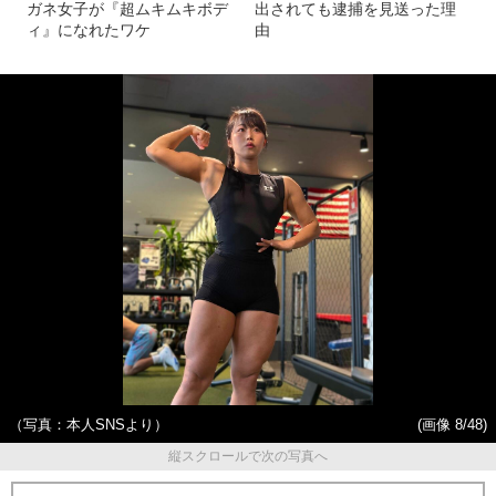
ガネ女子が『超ムキムキボデ
出されても逮捕を見送った理
ィ』になれたワケ
由
（写真：本人SNSより）
(画像 8/48)
縦スクロールで次の写真へ