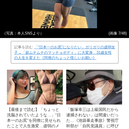
（写真：本人SNSより）
(画像 7/48)
記事を読む
「“日本一のお尻”になりたい」ガリガリの虚弱女
子→「超ムチムチのマッチョボディ」に大変身…31歳女性
の人生を変えた《同僚のちょっと怪しいお願い》
【最後まで読む】「ちょっと
「飯塚幸三は上級国民だから
洗脳されていたような…」“日
逮捕されない」は間違いだっ
本一のお尻”を同僚に見せられ
た…《池袋暴走事故》警視庁
たことで人生激変…虚弱のメ
幹部が「自民党議員」に呼び