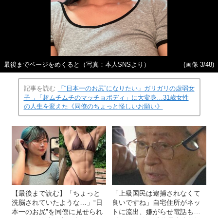
最後までページをめくると（写真：本人SNSより）
(画像 3/48)
記事を読む
「“日本一のお尻”になりたい」ガリガリの虚弱女
子→「超ムチムチのマッチョボディ」に大変身…31歳女性
の人生を変えた《同僚のちょっと怪しいお願い》
【最後まで読む】「ちょっと
「上級国民は逮捕されなくて
洗脳されていたような…」“日
良いですね」自宅住所がネッ
本一のお尻”を同僚に見せられ
トに流出、嫌がらせ電話も…