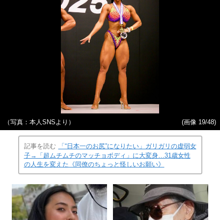
（写真：本人SNSより）
(画像 19/48)
記事を読む
「“日本一のお尻”になりたい」ガリガリの虚弱女
子→「超ムチムチのマッチョボディ」に大変身…31歳女性
の人生を変えた《同僚のちょっと怪しいお願い》