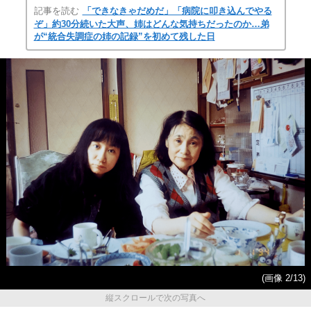
記事を読む
「できなきゃだめだ」「病院に叩き込んでやる
ぞ」約30分続いた大声、姉はどんな気持ちだったのか…弟
が“統合失調症の姉の記録”を初めて残した日
(画像 2/13)
縦スクロールで次の写真へ