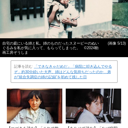
自宅の庭にいる姉と私。姉のものだったスヌーピーのぬい
(画像 5/13)
ぐるみを私が気に入って、もらってしまった。 ©2024動
画工房ぞうしま
記事を読む
「できなきゃだめだ」「病院に叩き込んでやる
ぞ」約30分続いた大声、姉はどんな気持ちだったのか…弟
が“統合失調症の姉の記録”を初めて残した日