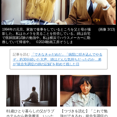
1994年の元旦。家族で食事をしているところを父と母が撮
(画像 3/13)
影した。私はカメラを見ることを拒否している。姉は自宅
で医師国家試験の勉強中。私は横浜でハウスメーカーに勤
務していて帰省中。 ©2024動画工房ぞうしま
記事を読む
「できなきゃだめだ」「病院に叩き込んでやる
ぞ」約30分続いた大声、姉はどんな気持ちだったのか…弟
が“統合失調症の姉の記録”を初めて残した日
81歳ひとり暮らしの父がラブ
【つづきを読む】「これで勉
ホテルから救急搬送、いった
強ができるね」統合失調症の