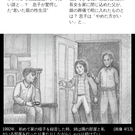
い誰と…？ 息子が驚愕し
長女を家に閉じ込めた父が、
た“老いた親の性生活”
娘の葬儀で棺に入れたものと
は？ 息子は「やめた方がい
い」と…
1992年、初めて家の様子を録音した時。姉は隣の部屋と私
(画像 4/13)
がいる部屋を行ったり来たりしながらしゃべり続けてい