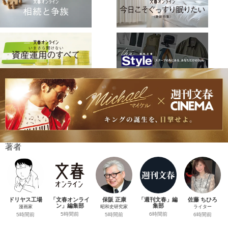
著者
ドリヤス工場
「文春オンライ
保阪 正康
「週刊文春」編
佐藤 ちひろ
ン」編集部
集部
漫画家
昭和史研究家
ライター