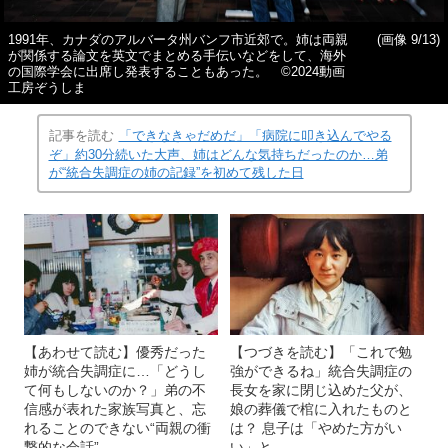
1991年、カナダのアルバータ州バンフ市近郊で。姉は両親
(画像 9/13)
が関係する論文を英文でまとめる手伝いなどをして、海外
の国際学会に出席し発表することもあった。 ©2024動画
工房ぞうしま
記事を読む
「できなきゃだめだ」「病院に叩き込んでやる
ぞ」約30分続いた大声、姉はどんな気持ちだったのか…弟
が“統合失調症の姉の記録”を初めて残した日
【あわせて読む】優秀だった
【つづきを読む】「これで勉
姉が統合失調症に…「どうし
強ができるね」統合失調症の
て何もしないのか？」弟の不
長女を家に閉じ込めた父が、
信感が表れた家族写真と、忘
娘の葬儀で棺に入れたものと
れることのできない“両親の衝
は？ 息子は「やめた方がい
撃的な会話”
い」と…