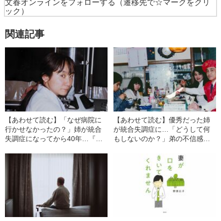
文春オンラインをフォローする
（遷移先で☆マークをクリ
ック）
関連記事
【あわせて読む】「なぜ病院に
【あわせて読む】優秀だった姉
行かせなかったの？」姉が統合
が統合失調症に…「どうして何
失調症になってから40年…『ど
もしないのか？」弟の不信感が
うすればよかったか？』監督が
表れた家族写真と、忘れること
最後に父に聞きたかったこと
のできない“両親の衝撃的な会話”
と“父の答え”