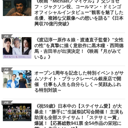
PR
《映画『Michael／マイケル』》父ジョセ
フ・ジャクソン役、コールマン・ドミンゴ
オフィシャルインタビュー“観客を魅了した
名優、複雑な父親像への想いを語る”《日本
興収70億円突破》
PR
《渡辺淳一原作＆娘・渡邉直子監督》“女性
の性”を真摯に描く意欲作に黒木瞳・西岡德
馬・吉田羊が出演決定！《映画『月がみて
いる』》
PR
オープン1周年を記念した特別イベントがサ
ムソナイト・ブラックレーベル銀座店で開
催 仕事も人生も自分らしく～笑顔あふれ
る特別対談～
PR
《祝59歳》日本中の【ステイサム愛】が大
暴走！ “勝手に”生誕祭試写会開催！ 主演も