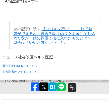
文藝春秋
2026年1月29日 発売
Amazonで購入する
次の記事に続く
【つづきを読む】「これで勉
強ができるね」統合失調症の長女を家に閉じ込
めた父が、娘の葬儀で棺に入れたものとは？
息子は「やめた方がいい」と…
ニュース
社会
映画
ヘルス
医療
週刊文春CINEMAはこちら
文春読書オンラインはこちら
TOP
文春読書オンライン
ニュース
記事
[写真]「できなきゃだめだ」「病