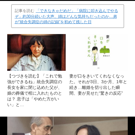
あったので旧ソ連製の宇宙ステーション、ミールの実物予
備機を苫小牧に見に行った。 ©2024動画工房ぞうしま
記事を読む
「できなきゃだめだ」「病院に叩き込んでやる
ぞ」約30分続いた大声、姉はどんな気持ちだったのか…弟
が“統合失調症の姉の記録”を初めて残した日
【つづきを読む】「これで勉
妻が口をきいてくれなくなっ
強ができるね」統合失調症の
た。それが3日、3か月、1年と
長女を家に閉じ込めた父が、
続き…離婚を切り出した瞬
娘の葬儀で棺に入れたものと
間、妻が見せた“驚きの反応”
は？ 息子は「やめた方がい
い」と…