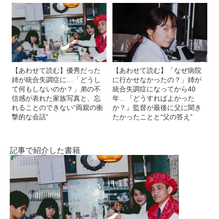
1990年頃。白衣を着て大学の研究室にいる姉。 ©2024動
(画像 13/13)
画工房ぞうしま
【あわせて読む】優秀だった
【あわせて読む】「なぜ病院
姉が統合失調症に…「どうし
に行かせなかったの？」姉が
て何もしないのか？」弟の不
統合失調症になってから40
信感が表れた家族写真と、忘
年…『どうすればよかった
れることのできない“両親の衝
か？』監督が最後に父に聞き
撃的な会話”
たかったことと“父の答え”
記事で紹介した書籍