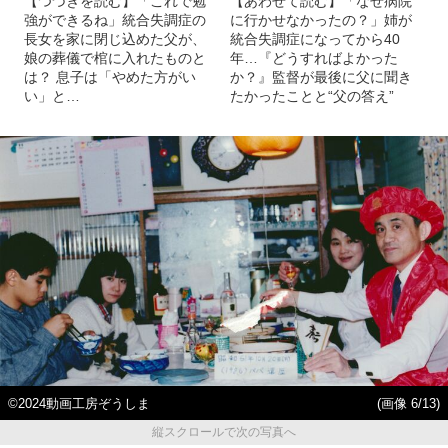
【つづきを読む】「これで勉
【あわせて読む】「なぜ病院
強ができるね」統合失調症の
に行かせなかったの？」姉が
長女を家に閉じ込めた父が、
統合失調症になってから40
娘の葬儀で棺に入れたものと
年…『どうすればよかった
は？ 息子は「やめた方がい
か？』監督が最後に父に聞き
い」と…
たかったことと“父の答え”
©2024動画工房ぞうしま
(画像 6/13)
縦スクロールで次の写真へ