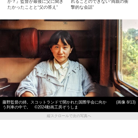
か？』監督が最後に父に聞き
れることのできない“両親の衝
たかったことと“父の答え”
撃的な会話”
藤野監督の姉。スコットランドで開かれた国際学会に向か
(画像 8/13)
う列車の中で。 ©2024動画工房ぞうしま
縦スクロールで次の写真へ