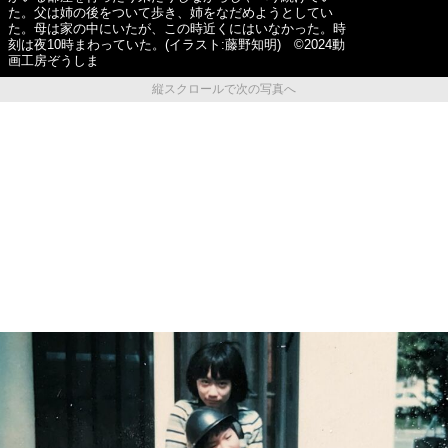
た。父は姉の後をついて歩き、姉をなだめようとしてい
た。母は家の中にいたが、この時近くにはいなかった。時
刻は夜10時まわっていた。(イラスト:藤野知明) ©2024動
画工房ぞうしま
縦スクロールで次の写真へ