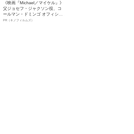
《映画『Michael／マイケル』》
父ジョセフ・ジャクソン役、コ
ールマン・ドミンゴ オフィシャ
ルインタビュー“観客を魅了した
PR（キノフィルムズ）
名優、複雑な父親像への想いを
語る”《日本興収70億円突破》