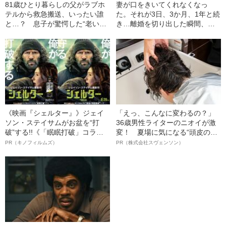
81歳ひとり暮らしの父がラブホ
妻が口をきいてくれなくなっ
テルから救急搬送、いったい誰
た。それが3日、3か月、1年と続
と…？ 息子が驚愕した“老いた
き…離婚を切り出した瞬間、妻
親の性生活”
が見せた“驚きの反応”
《映画『シェルター』》ジェイ
「えっ、こんなに変わるの？」
ソン・ステイサムがお盆を“打
36歳男性ライターのニオイが激
破”する!!《「眠眠打破」コラ
変！ 夏場に気になる“頭皮のニ
ボ》
オイ”や“ベタつき”を解消す
PR（キノフィルムズ）
PR（株式会社スヴェンソン）
る、“ウィッグのスペシャリス
ト”が生み出した徹底ケアとは