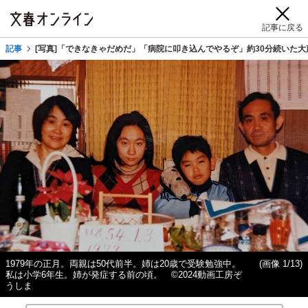
記事に戻る
記事
[写真]「できなきゃだめだ」「病院に叩き込んでやるぞ」約30分続いた
1979年の正月。両親は50代前半。姉は20歳で受験勉強中。
(画像 1/13)
私は小学6年生。姉が発症する前の頃。 ©2024動画工房ぞ
うしま