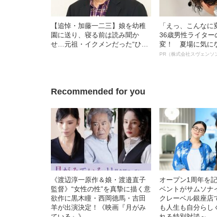
【追悼・加藤一二三】娘を幼稚
「えっ、こんなに
園に送り、寝る前は読み聞か
36歳男性ライタ
せ…元祖・イクメンだった“ひふ
変！ 夏場に気に
みん伝説”〈長女が語る〉
オイ”や“ベタつき
PR（株式会社スヴェンソ
る、“ウィッグの
ト”が生み出した
Recommended for you
《渡辺淳一原作＆娘・渡邉直子
オープン1周年を
監督》“女性の性”を真摯に描く意
ベントがサムソナ
欲作に黒木瞳・西岡德馬・吉田
クレーベル銀座店
羊が出演決定！《映画『月がみ
も人生も自分らし
ている』》
れる特別対談～