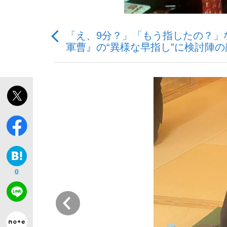
「え、9分？」「もう指したの？」
観る将棋、読む将棋
軍曹』の“異様な早指し”に検討陣
「敗因分析は一切聞かれなかった」侍ジャパン選
いまさら聞けない資産運用のすべて
0
前
「目標達成できなかったからと言って…」サッ