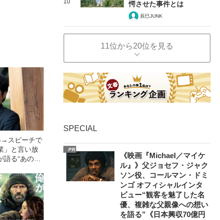
10
愕させた事件とは
辰巳JUNK
11位から20位を見る
SPECIAL
得→スピーチで
業」と言い放
PR
《映画『Michael／マイケ
が語る“あのと
ル』》父ジョセフ・ジャク
将棋界に必要な
ソン役、コールマン・ドミ
ンゴ オフィシャルインタ
ビュー“観客を魅了した名
優、複雑な父親像への想い
を語る”《日本興収70億円