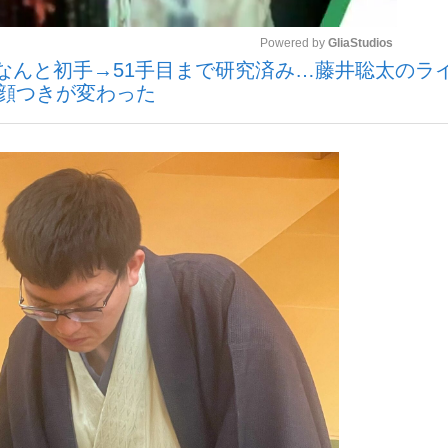
Powered by 
GliaStudios
なんと初手→51手目まで研究済み…藤井聡太のラ
の顔つきが変わった
Mute
手が証言した“NPB聞...
「クマが悪者扱いされているの
キングの誕生
もっと見る
カー日本代表・森保一監督...