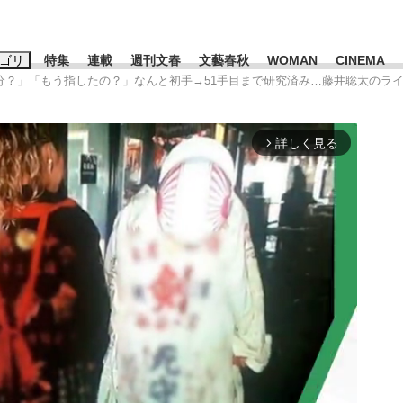
ゴリ
特集
連載
週刊文春
文藝春秋
WOMAN
CINEMA
9分？」「もう指したの？」なんと初手→51手目まで研究済み…藤井聡太のラ
キーワード入力
ス
エンタメ
ライフ
ビジネス
詳しく見る
arrow_forward_ios
ーワードタグ一覧
山凌輝
#高市早苗
#後藤真希
#森岡毅
#城彰二
#内田有紀
#亀和田武
て明かした日本代表監督に...
「最悪の空気のまま解散」W
私のあのとき