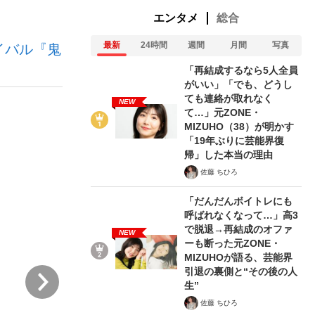
エンタメ
総合
最新
24時間
週間
月間
写真
イバル『鬼
「再結成するなら5人全員
がいい」「でも、どうし
ても連絡が取れなく
NEW
て…」元ZONE・
が悲しい」『北の国から』倉本聰氏（91...
を、目撃せよ。
MIZUHO（38）が明かす
「19年ぶりに芸能界復
帰」した本当の理由
佐藤 ちひろ
「だんだんボイトレにも
呼ばれなくなって…」高3
で脱退→再結成のオファ
NEW
ーも断った元ZONE・
MIZUHOが語る、芸能界
引退の裏側と“その後の人
次
生”
佐藤 ちひろ