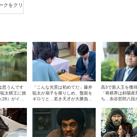
ークをクリ
は思うんです
「こんな光景は初めてだ」藤井
高3で新人王を獲
井聡太棋王に挑
聡太が扇子を握りしめ、盤面を
「将棋界は斜陽産
（28）がイン
ギロリと…若き天才が大勝負の
ち…糸谷哲郎八段
“自信の根拠”
前に“警戒心MAX”だった理由と
きの真意”と“今の
は
こと”