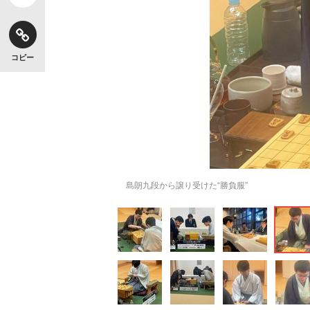
コピー
島朗九段から譲り受けた“勝負服”