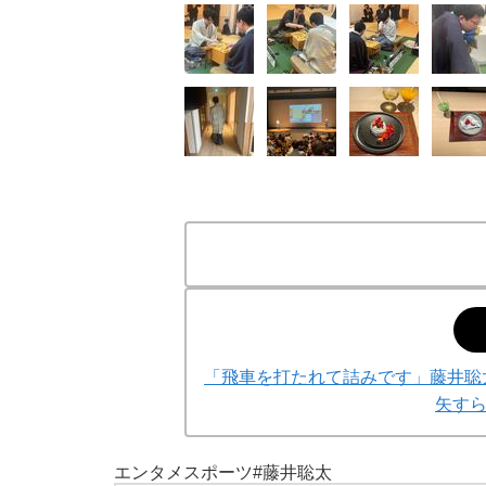
「飛車を打たれて詰みです」藤井聡
矢す
エンタメ
スポーツ
#藤井聡太