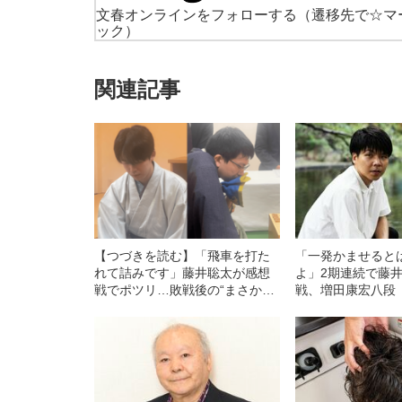
文春オンラインをフォローする
（遷移先で☆マ
ック）
関連記事
【つづきを読む】「飛車を打た
「一発かませると
れて詰みです」藤井聡太が感想
よ」2期連続で藤
戦でポツリ…敗戦後の“まさかの
戦、増田康宏八段
一言”に、勝者・永瀬拓矢すら
タビューで明かした
「詰みなんですか…」と驚愕し
た