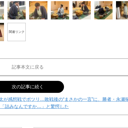
関連リンク
記事本文に戻る
次の記事に続く
太が感想戦でポツリ…敗戦後の“まさかの一言”に、勝者・永瀬
ら「詰みなんですか…」と驚愕した