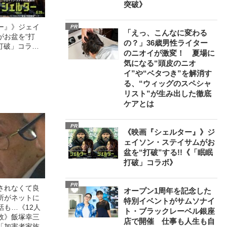
突破》
ー』》ジェイ
PR
「えっ、こんなに変わる
がお盆を“打
の？」36歳男性ライター
眠打破」コラ
のニオイが激変！ 夏場に
気になる“頭皮のニオ
イ”や“ベタつき”を解消す
る、“ウィッグのスペシャ
リスト”が生み出した徹底
ケアとは
PR
《映画『シェルター』》ジ
ェイソン・ステイサムがお
盆を“打破”する!!《「眠眠
打破」コラボ》
PR
されなくて良
オープン1周年を記念した
所がネットに
特別イベントがサムソナイ
話も…《12人
ト・ブラックレーベル銀座
故》飯塚幸三
店で開催 仕事も人生も自
「加害者家族