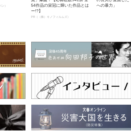
54作品の栄冠に輝いた作品とは
への暴力」
パン）
ー!?】
PR（（株）キノフィルムズ）