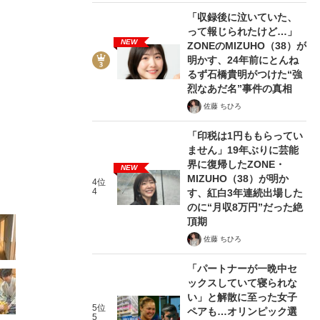
「収録後に泣いていた、
って報じられたけど…」
NEW
ZONEのMIZUHO（38）が
明かす、24年前にとんね
るず石橋貴明がつけた“強
烈なあだ名”事件の真相
5/35
佐藤 ちひろ
「印税は1円ももらってい
ません」19年ぶりに芸能
界に復帰したZONE・
NEW
MIZUHO（38）が明か
4位
4
す、紅白3年連続出場した
のに“月収8万円”だった絶
頂期
佐藤 ちひろ
「パートナーが一晩中セ
ックスしていて寝られな
い」と解散に至った女子
5位
ペアも…オリンピック選
5