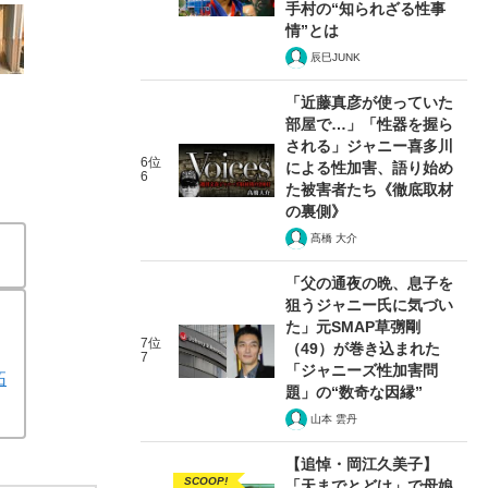
手村の“知られざる性事
情”とは
辰巳JUNK
「近藤真彦が使っていた
部屋で…」「性器を握ら
される」ジャニー喜多川
6位
による性加害、語り始め
6
た被害者たち《徹底取材
の裏側》
髙橋 大介
「父の通夜の晩、息子を
狙うジャニー氏に気づい
た」元SMAP草彅剛
7位
（49）が巻き込まれた
7
「ジャニーズ性加害問
拓
題」の“数奇な因縁”
山本 雲丹
【追悼・岡江久美子】
SCOOP!
「天までとどけ」で母娘