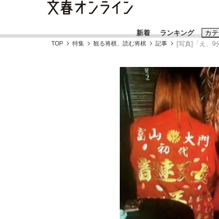
新着
ランキング
カテ
TOP
特集
観る将棋、読む将棋
記事
[写真]「え、
スクープ
ニュー
おすすめのキ
#藤田晋
#三
#玉木雄一郎
「90%は失敗する。でも…」本田圭佑が初め
終戦から81年