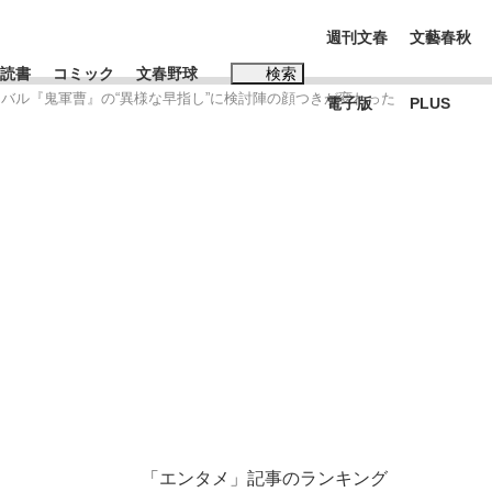
週刊文春
文藝春秋
読書
コミック
文春野球
検索
イバル『鬼軍曹』の“異様な早指し”に検討陣の顔つきが変わった
電子版
PLUS
インタビュー
読書
#松田聖子
BC日本代表“敗戦”の真実 選手が明かす...
、私のいま
「エンタメ」記事のランキング