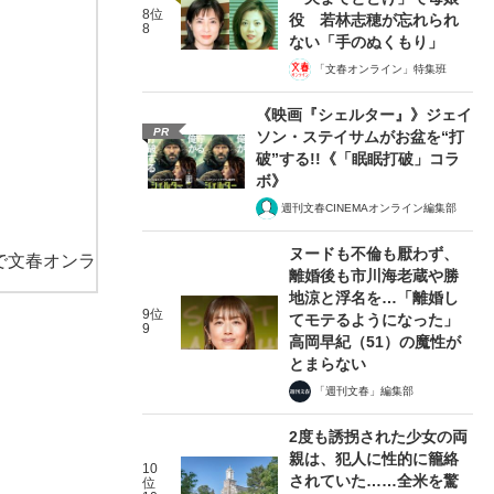
8位
役 若林志穂が忘れられ
8
ない「手のぬくもり」
「文春オンライン」特集班
《映画『シェルター』》ジェイ
PR
ソン・ステイサムがお盆を“打
破”する!!《「眠眠打破」コラ
ボ》
週刊文春CINEMAオンライン編集部
ヌードも不倫も厭わず、
で文春オンラ
離婚後も市川海老蔵や勝
地涼と浮名を…「離婚し
9位
てモテるようになった」
9
高岡早紀（51）の魔性が
とまらない
「週刊文春」編集部
2度も誘拐された少女の両
親は、犯人に性的に籠絡
10
されていた……全米を驚
位