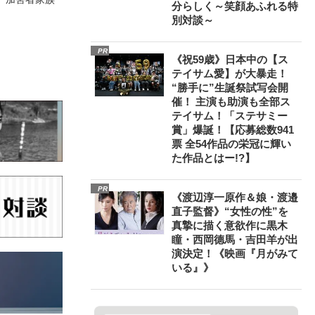
分らしく～笑顔あふれる特
別対談～
PR
《祝59歳》日本中の【ス
テイサム愛】が大暴走！
“勝手に”生誕祭試写会開
催！ 主演も助演も全部ス
テイサム！「ステサミー
賞」爆誕！【応募総数941
票 全54作品の栄冠に輝い
た作品とはー!?】
PR
《渡辺淳一原作＆娘・渡邉
直子監督》“女性の性”を
真摯に描く意欲作に黒木
瞳・西岡德馬・吉田羊が出
演決定！《映画『月がみて
いる』》