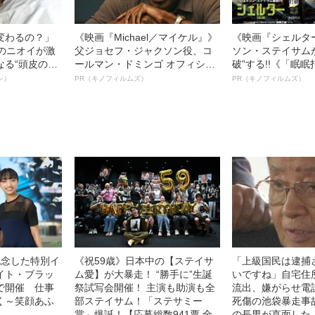
変わるの？」
《映画『Michael／マイケル』》
《映画『シェルタ
ーのニオイが激
父ジョセフ・ジャクソン役、コ
ソン・ステイサム
なる“頭皮のニ
ールマン・ドミンゴ オフィシャ
破”する!!《「眠
”を解消す
ルインタビュー“観客を魅了した
ボ》
ン）
PR（キノフィルムズ）
PR（キノフィルムズ）
スペシャリス
名優、複雑な父親像への想いを
徹底ケアとは
語る”《日本興収70億円突破》
記念した特別イ
《祝59歳》日本中の【ステイサ
「上級国民は逮捕
イト・ブラッ
ム愛】が大暴走！ “勝手に”生誕
いですね」自宅住
で開催 仕事
祭試写会開催！ 主演も助演も全
流出、嫌がらせ電
く～笑顔あふ
部ステイサム！「ステサミー
死傷の池袋暴走事
賞」爆誕！【応募総数941票 全
の長男が直面した