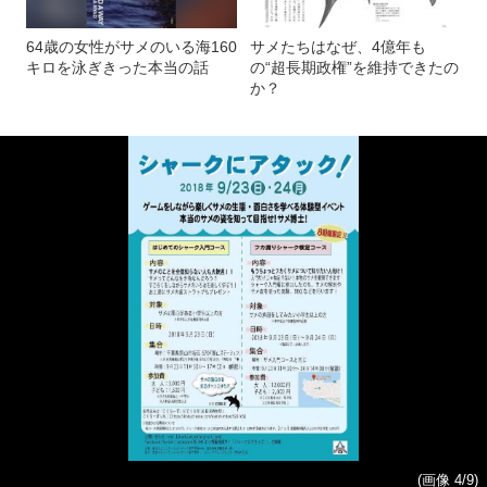
64歳の女性がサメのいる海160
サメたちはなぜ、4億年も
キロを泳ぎきった本当の話
の“超長期政権”を維持できたの
か？
(画像 4/9)