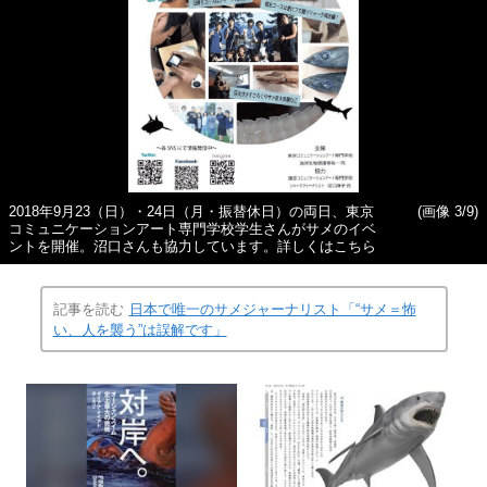
2018年9月23（日）・24日（月・振替休日）の両日、東京
(画像 3/9)
コミュニケーションアート専門学校学生さんがサメのイベ
ントを開催。沼口さんも協力しています。詳しくはこちら
記事を読む
日本で唯一のサメジャーナリスト「“サメ＝怖
い、人を襲う”は誤解です」