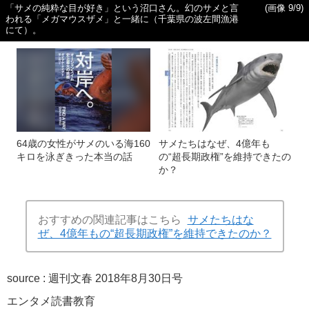
「サメの純粋な目が好き」という沼口さん。幻のサメと言
(画像 9/9)
われる「メガマウスザメ」と一緒に（千葉県の波左間漁港
にて）。
64歳の女性がサメのいる海160
サメたちはなぜ、4億年も
キロを泳ぎきった本当の話
の“超長期政権”を維持できたの
か？
おすすめの関連記事はこちら
サメたちはな
ぜ、4億年もの“超長期政権”を維持できたのか？
source :
週刊文春 2018年8月30日号
エンタメ
読書
教育