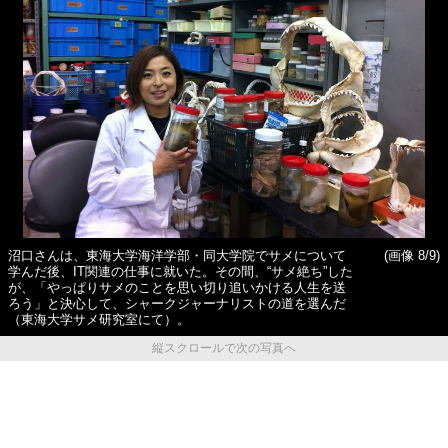
沼口さんは、東海大学海洋学部・同大学院でサメについて
(画像 8/9)
学んだ後、IT関連の仕事に就いた。その間、“サメ絶ち”した
が、「やっぱりサメのことを思い切り追いかける人生を送
ろう」と決心して、シャークジャーナリストの道を選んだ
（東海大学サメ研究室にて）。
縦スクロールで次の写真へ