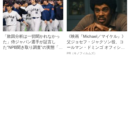
「敗因分析は一切聞かれなかっ
《映画『Michael／マイケル』》
た」侍ジャパン選手が証言し
父ジョセフ・ジャクソン役、コ
た“NPB聞き取り調査”の実態「選
ールマン・ドミンゴ オフィシャ
手から次期監督の要求は…」
ルインタビュー“観客を魅了した
PR（キノフィルムズ）
名優、複雑な父親像への想いを
語る”《日本興収70億円突破》