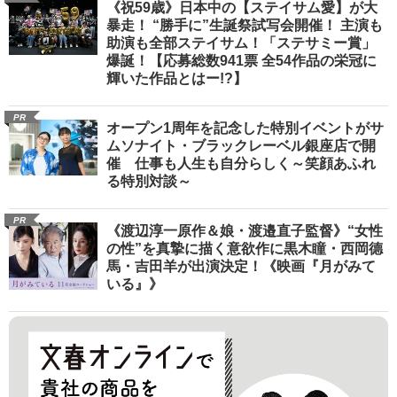
《祝59歳》日本中の【ステイサム愛】が大
暴走！ “勝手に”生誕祭試写会開催！ 主演も
助演も全部ステイサム！「ステサミー賞」
爆誕！【応募総数941票 全54作品の栄冠に
輝いた作品とはー!?】
PR
オープン1周年を記念した特別イベントがサ
ムソナイト・ブラックレーベル銀座店で開
催 仕事も人生も自分らしく～笑顔あふれ
る特別対談～
PR
《渡辺淳一原作＆娘・渡邉直子監督》“女性
の性”を真摯に描く意欲作に黒木瞳・西岡德
馬・吉田羊が出演決定！《映画『月がみて
いる』》