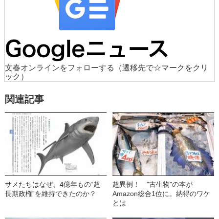
文春オンラインをフォローする
（遷移先で☆マークをクリ
ック）
関連記事
サメたちはなぜ、4億年もの“超
超異例！ "古生物"の本が
長期政権”を維持できたのか？
Amazon総合1位に。納得のワケ
とは