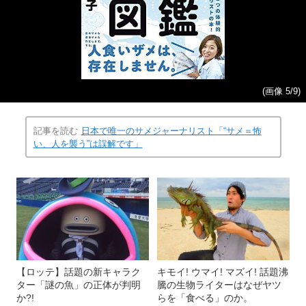
(画像 5/9)
記事を読む
日本で唯一のサメジャーナリスト「“サメ＝怖
い、人を襲う”は誤解です」
【ロッテ】話題の新キャラク
キモイ! ウマイ! マズイ! 話題沸
ター「謎の魚」の正体が判明
騰の生物ライターはなぜヤツ
か?!
らを「食べる」のか。