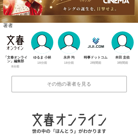
著者
「文春オンライ
ゆるま 小林
永井 均
時事ドットコム
本田 圭佑
ン」編集部
18分前
18分前
2時間前
3時間前
8分前
その他の著者を見る