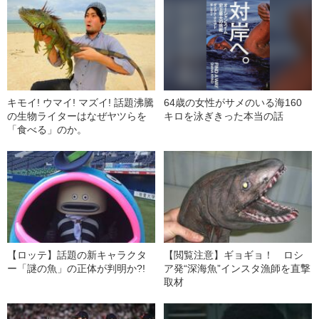
キモイ! ウマイ! マズイ! 話題沸騰
64歳の女性がサメのいる海160
の生物ライターはなぜヤツらを
キロを泳ぎきった本当の話
「食べる」のか。
【ロッテ】話題の新キャラクタ
【閲覧注意】ギョギョ！ ロシ
ー「謎の魚」の正体が判明か?!
ア発“深海魚”インスタ漁師を直撃
取材