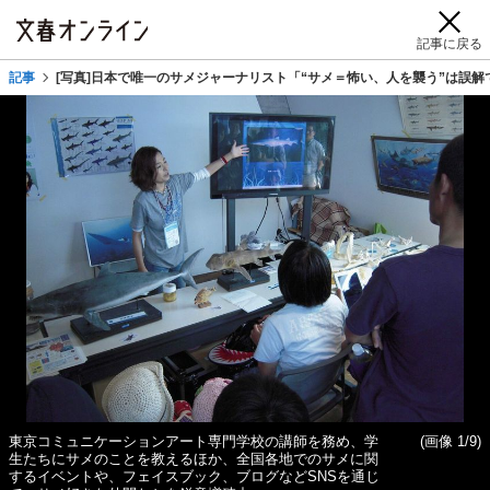
記事に戻る
記事
[写真]日本で唯一のサメジャーナリスト「“サメ＝怖い、人を襲う”は誤解
東京コミュニケーションアート専門学校の講師を務め、学
(画像 1/9)
生たちにサメのことを教えるほか、全国各地でのサメに関
するイベントや、フェイスブック、ブログなどSNSを通じ