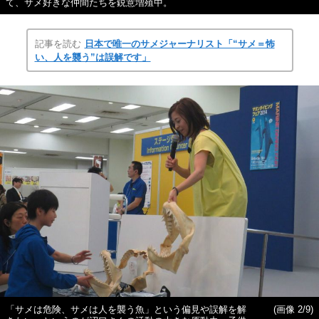
て、サメ好きな仲間たちを鋭意増殖中。
記事を読む
日本で唯一のサメジャーナリスト「“サメ＝怖
い、人を襲う”は誤解です」
「サメは危険、サメは人を襲う魚」という偏見や誤解を解
(画像 2/9)