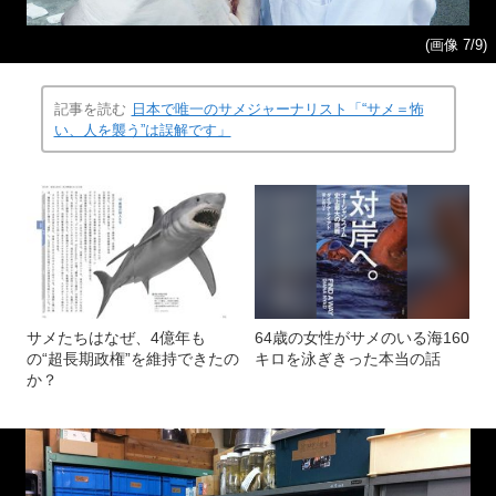
(画像 7/9)
記事を読む
日本で唯一のサメジャーナリスト「“サメ＝怖
い、人を襲う”は誤解です」
サメたちはなぜ、4億年も
64歳の女性がサメのいる海160
の“超長期政権”を維持できたの
キロを泳ぎきった本当の話
か？