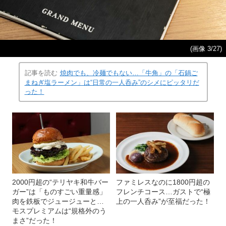
(画像 3/27)
記事を読む
焼肉でも、冷麺でもない…「牛角」の「石鍋ご
まねぎ塩ラーメン」は“日常の一人呑み”のシメにピッタリだ
った！
2000円超の“テリヤキ和牛バー
ファミレスなのに1800円超の
ガー”は「ものすごい重量感」
フレンチコース…ガストで“極
肉を鉄板でジュージューと…
上の一人呑み”が至福だった！
モスプレミアムは“規格外のう
まさ”だった！