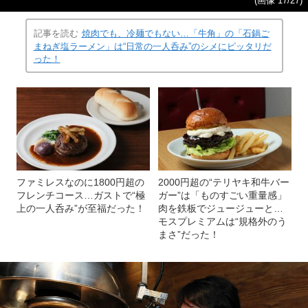
(画像 17/27)
記事を読む
焼肉でも、冷麺でもない…「牛角」の「石鍋ご
まねぎ塩ラーメン」は“日常の一人呑み”のシメにピッタリだ
った！
ファミレスなのに1800円超の
2000円超の“テリヤキ和牛バー
フレンチコース…ガストで“極
ガー”は「ものすごい重量感」
上の一人呑み”が至福だった！
肉を鉄板でジュージューと…
モスプレミアムは“規格外のう
まさ”だった！