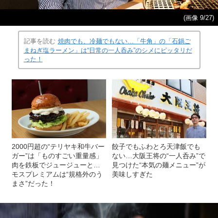
(画像 9/27)
記事を読む
焼肉でも、冷麺でもない…「牛角」の「石鍋ご
まねぎ塩ラーメン」は“日常の一人呑み”のシメにピッタリだ
った！
2000円超の“テリヤキ和牛バー
餃子でもふわとろ天津飯でも
ガー”は「ものすごい重量感」
ない…大阪王将の“一人呑み”で
肉を鉄板でジュージューと…
見つけた“本気の麺メニュー”が
モスプレミアムは“規格外のう
美味しすぎた
まさ”だった！