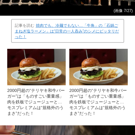
(画像 7/27)
記事を読む
焼肉でも、冷麺でもない…「牛角」の「石鍋ご
まねぎ塩ラーメン」は“日常の一人呑み”のシメにピッタリだ
った！
2000円超の“テリヤキ和牛バー
2000円超の“テリヤキ和牛バー
ガー”は「ものすごい重量感」
ガー”は「ものすごい重量感」
肉を鉄板でジュージューと…
肉を鉄板でジュージューと…
モスプレミアムは“規格外のう
モスプレミアムは“規格外のう
まさ”だった！
まさ”だった！