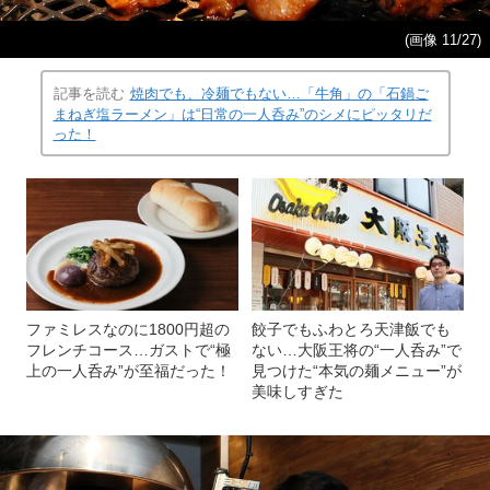
(画像 11/27)
記事を読む
焼肉でも、冷麺でもない…「牛角」の「石鍋ご
まねぎ塩ラーメン」は“日常の一人呑み”のシメにピッタリだ
った！
ファミレスなのに1800円超の
餃子でもふわとろ天津飯でも
フレンチコース…ガストで“極
ない…大阪王将の“一人呑み”で
上の一人呑み”が至福だった！
見つけた“本気の麺メニュー”が
美味しすぎた