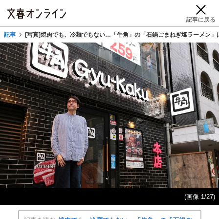
記事に戻る
記事
[写真]焼肉でも、冷麺でもない…「牛角」の「石鍋ごまねぎ塩ラーメン」
(画像 1/27)