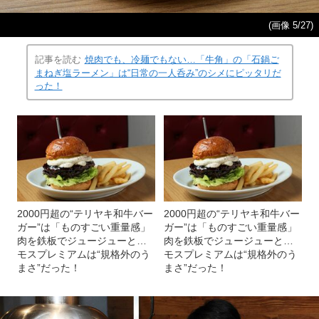
(画像 5/27)
記事を読む
焼肉でも、冷麺でもない…「牛角」の「石鍋ご
まねぎ塩ラーメン」は“日常の一人呑み”のシメにピッタリだ
った！
2000円超の“テリヤキ和牛バー
2000円超の“テリヤキ和牛バー
ガー”は「ものすごい重量感」
ガー”は「ものすごい重量感」
肉を鉄板でジュージューと…
肉を鉄板でジュージューと…
モスプレミアムは“規格外のう
モスプレミアムは“規格外のう
まさ”だった！
まさ”だった！