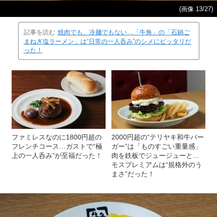
(画像 13/27)
記事を読む
焼肉でも、冷麺でもない…「牛角」の「石鍋ご
まねぎ塩ラーメン」は“日常の一人呑み”のシメにピッタリだ
った！
ファミレスなのに1800円超の
2000円超の“テリヤキ和牛バー
フレンチコース…ガストで“極
ガー”は「ものすごい重量感」
上の一人呑み”が至福だった！
肉を鉄板でジュージューと…
モスプレミアムは“規格外のう
まさ”だった！