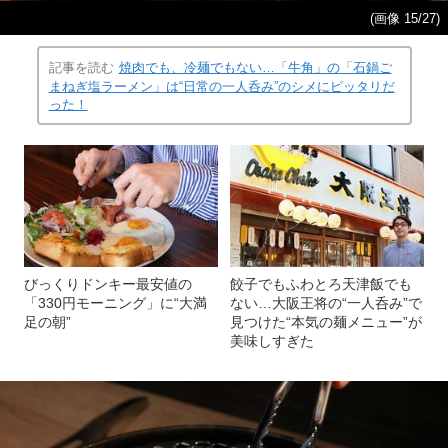
(画像 15/27)
記事を読む
焼肉でも、冷麺でもない…「牛角」の「石鍋ご
まねぎ塩ラーメン」は“日常の一人呑み”のシメにピッタリだ
った！
びっくりドンキー最安値の
餃子でもふわとろ天津飯でも
「330円モーニング」に“大満
ない…大阪王将の“一人呑み”で
足の朝”
見つけた“本気の麺メニュー”が
美味しすぎた