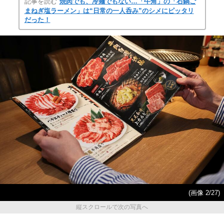
記事を読む
焼肉でも、冷麺でもない…「牛角」の「石鍋ご
まねぎ塩ラーメン」は“日常の一人呑み”のシメにピッタリ
だった！
(画像 2/27)
縦スクロールで次の写真へ