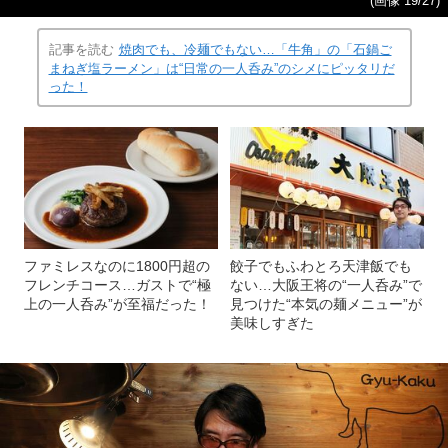
(画像 19/27)
記事を読む
焼肉でも、冷麺でもない…「牛角」の「石鍋ご
まねぎ塩ラーメン」は“日常の一人呑み”のシメにピッタリだ
った！
ファミレスなのに1800円超の
餃子でもふわとろ天津飯でも
フレンチコース…ガストで“極
ない…大阪王将の“一人呑み”で
上の一人呑み”が至福だった！
見つけた“本気の麺メニュー”が
美味しすぎた