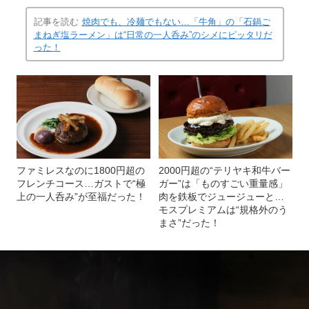
記事を読む
焼肉でも、冷麺でもない…「牛角」の「石鍋ご
まねぎ塩ラーメン」は“日常の一人呑み”のシメにピッタリだ
った！
ファミレスなのに1800円超の
2000円超の“テリヤキ和牛バー
フレンチコース…ガストで“極
ガー”は「ものすごい重量感」
上の一人呑み”が至福だった！
肉を鉄板でジュージューと…
モスプレミアムは“規格外のう
まさ”だった！