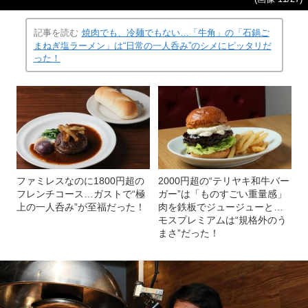
記事を読む
焼肉でも、冷麺でもない…「牛角」の「石鍋ご
まねぎ塩ラーメン」は“日常の一人呑み”のシメにピッタリだ
った！
ファミレスなのに1800円超の
2000円超の“テリヤキ和牛バー
フレンチコース…ガストで“極
ガー”は「ものすごい重量感」
上の一人呑み”が至福だった！
肉を鉄板でジュージューと…
モスプレミアムは“規格外のう
まさ”だった！