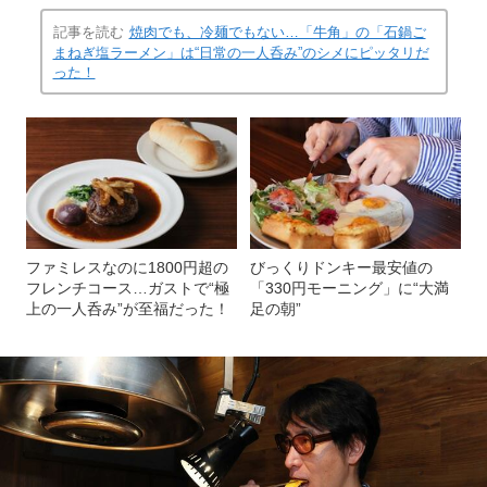
記事を読む
焼肉でも、冷麺でもない…「牛角」の「石鍋ご
まねぎ塩ラーメン」は“日常の一人呑み”のシメにピッタリだ
った！
ファミレスなのに1800円超の
びっくりドンキー最安値の
フレンチコース…ガストで“極
「330円モーニング」に“大満
上の一人呑み”が至福だった！
足の朝”