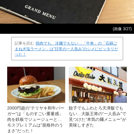
(画像 3/27)
記事を読む
焼肉でも、冷麺でもない…「牛角」の「石鍋ご
まねぎ塩ラーメン」は“日常の一人呑み”のシメにピッタリだ
った！
2000円超の“テリヤキ和牛バー
餃子でもふわとろ天津飯でも
ガー”は「ものすごい重量感」
ない…大阪王将の“一人呑み”で
肉を鉄板でジュージューと…
見つけた“本気の麺メニュー”が
モスプレミアムは“規格外のう
美味しすぎた
まさ”だった！