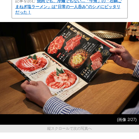
記事を読む
焼肉でも、冷麺でもない…「牛角」の「石鍋ご
まねぎ塩ラーメン」は“日常の一人呑み”のシメにピッタリ
だった！
(画像 2/27)
縦スクロールで次の写真へ