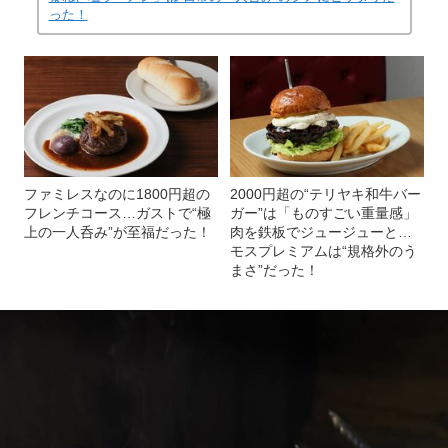
った！
ファミレスなのに1800円超の
2000円超の“テリヤキ和牛バー
フレンチコース…ガストで“極
ガー”は「ものすごい重量感」
上の一人呑み”が至福だった！
肉を鉄板でジュージューと…
モスプレミアムは“規格外のう
まさ”だった！