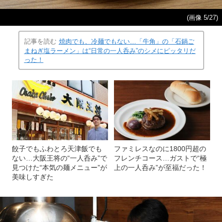
(画像 5/27)
記事を読む
焼肉でも、冷麺でもない…「牛角」の「石鍋ご
まねぎ塩ラーメン」は“日常の一人呑み”のシメにピッタリだ
った！
餃子でもふわとろ天津飯でも
ファミレスなのに1800円超の
ない…大阪王将の“一人呑み”で
フレンチコース…ガストで“極
見つけた“本気の麺メニュー”が
上の一人呑み”が至福だった！
美味しすぎた