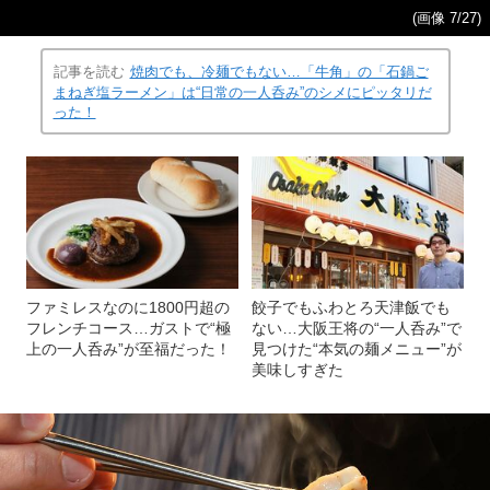
(画像 7/27)
記事を読む
焼肉でも、冷麺でもない…「牛角」の「石鍋ご
まねぎ塩ラーメン」は“日常の一人呑み”のシメにピッタリだ
った！
ファミレスなのに1800円超の
餃子でもふわとろ天津飯でも
フレンチコース…ガストで“極
ない…大阪王将の“一人呑み”で
上の一人呑み”が至福だった！
見つけた“本気の麺メニュー”が
美味しすぎた