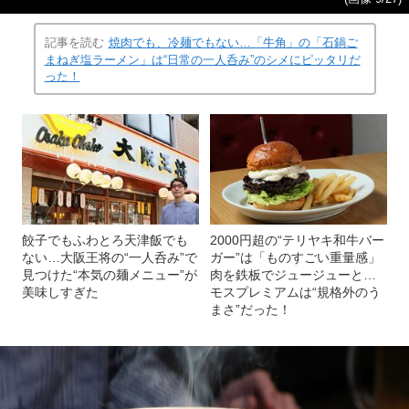
記事を読む
焼肉でも、冷麺でもない…「牛角」の「石鍋ご
まねぎ塩ラーメン」は“日常の一人呑み”のシメにピッタリだ
った！
餃子でもふわとろ天津飯でも
2000円超の“テリヤキ和牛バー
ない…大阪王将の“一人呑み”で
ガー”は「ものすごい重量感」
見つけた“本気の麺メニュー”が
肉を鉄板でジュージューと…
美味しすぎた
モスプレミアムは“規格外のう
まさ”だった！