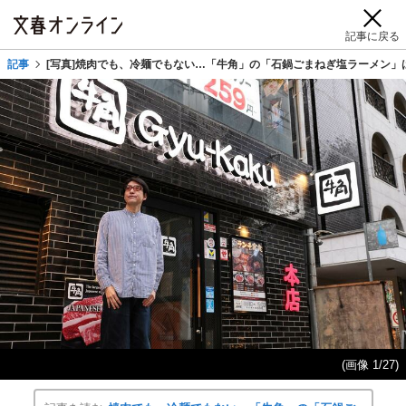
記事に戻る
記事
[写真]焼肉でも、冷麺でもない…「牛角」の「石鍋ごまねぎ塩ラーメン」
(画像 1/27)