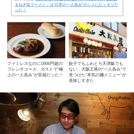
まねぎ塩ラーメン」は“日常の一人呑み”のシメにピッタリだ
った！
ファミレスなのに1800円超の
餃子でもふわとろ天津飯でも
フレンチコース…ガストで“極
ない…大阪王将の“一人呑み”で
上の一人呑み”が至福だった！
見つけた“本気の麺メニュー”が
美味しすぎた