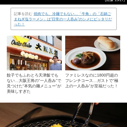
(画像 15/27)
記事を読む
焼肉でも、冷麺でもない…「牛角」の「石鍋ご
まねぎ塩ラーメン」は“日常の一人呑み”のシメにピッタリだ
った！
餃子でもふわとろ天津飯でも
ファミレスなのに1800円超の
ない…大阪王将の“一人呑み”で
フレンチコース…ガストで“極
見つけた“本気の麺メニュー”が
上の一人呑み”が至福だった！
美味しすぎた