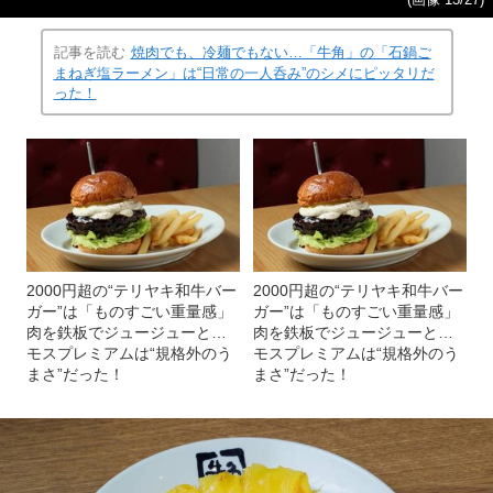
記事を読む
焼肉でも、冷麺でもない…「牛角」の「石鍋ご
まねぎ塩ラーメン」は“日常の一人呑み”のシメにピッタリだ
った！
2000円超の“テリヤキ和牛バー
2000円超の“テリヤキ和牛バー
ガー”は「ものすごい重量感」
ガー”は「ものすごい重量感」
肉を鉄板でジュージューと…
肉を鉄板でジュージューと…
モスプレミアムは“規格外のう
モスプレミアムは“規格外のう
まさ”だった！
まさ”だった！