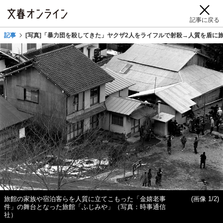
記事に戻る
記事
[写真]「暴力団を殺してきた」ヤクザ2人をライフルで射殺→人質を盾に
旅館の家族や宿泊客らを人質に立てこもった「金嬉老事
(画像 1/2)
件」の舞台となった旅館「ふじみや」（写真：時事通信
社）