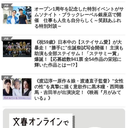
PR
オープン1周年を記念した特別イベントがサ
ムソナイト・ブラックレーベル銀座店で開
催 仕事も人生も自分らしく～笑顔あふれ
る特別対談～
PR
《祝59歳》日本中の【ステイサム愛】が大
暴走！ “勝手に”生誕祭試写会開催！ 主演も
助演も全部ステイサム！「ステサミー賞」
爆誕！【応募総数941票 全54作品の栄冠に
輝いた作品とはー!?】
PR
《渡辺淳一原作＆娘・渡邉直子監督》“女性
の性”を真摯に描く意欲作に黒木瞳・西岡德
馬・吉田羊が出演決定！《映画『月がみて
いる』》