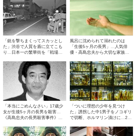
「銃を撃ちまくってスカッとし
風呂に沈められて溺れたのは
た」渋谷で人質を盾に立てこも
「生後5ヶ月の長男」…人気俳
り…日本一の繁華街を「戦場に
優・高島忠夫から大切な家族を
変えた」18歳少年の犯行理由
奪った『殺人犯の正体』（昭和
（昭和40年の事件）
39年の事件）
「本当にごめんなさい」17歳少
「ついに理想の少年を見つけ
女が生後5ヶ月の長男を殺害…
た」誘拐した中1男子をノコギリ
《高島忠夫の長男殺害事件》夫
で切断、ホルマリン漬けに…26
婦が背負った“消えない傷”（昭和
歳・犯人男の“恐るべき犯行理
39年の事件）
由”（昭和32年の事件）