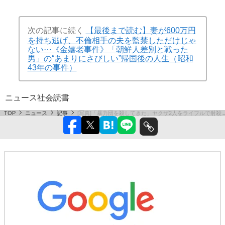
次の記事に続く
【最後まで読む】妻が600万円
を持ち逃げ、不倫相手の夫を監禁しただけじゃ
ない⋯《金嬉老事件》「朝鮮人差別と戦った
男」の“あまりにさびしい”帰国後の人生（昭和
43年の事件）
ニュース
社会
読書
TOP
ニュース
記事
[写真]「暴力団を殺してきた」ヤクザ2人をライフルで射