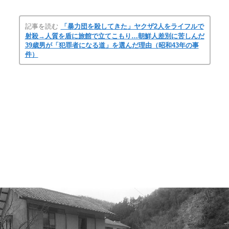
記事を読む
「暴力団を殺してきた」ヤクザ2人をライフルで
射殺→人質を盾に旅館で立てこもり…朝鮮人差別に苦しんだ
39歳男が「犯罪者になる道」を選んだ理由（昭和43年の事
件）