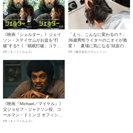
《映画『シェルター』》ジェイ
「えっ、こんなに変わるの？」
ソン・ステイサムがお盆を“打
36歳男性ライターのニオイが激
破”する!!《「眠眠打破」コラ
変！ 夏場に気になる“頭皮のニ
ボ》
オイ”や“ベタつき”を解消す
PR（キノフィルムズ）
PR（株式会社スヴェンソン）
る、“ウィッグのスペシャリス
ト”が生み出した徹底ケアとは
《映画『Michael／マイケル』》
父ジョセフ・ジャクソン役、コ
ールマン・ドミンゴ オフィシャ
ルインタビュー“観客を魅了した
PR（キノフィルムズ）
名優、複雑な父親像への想いを
語る”《日本興収70億円突破》