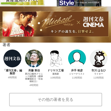
著者
「週刊文春」編
斉藤 章佳
ドリヤス工場
井手 裕彦
市川 はるひ
集部
西川口榎本クリニ
漫画家
ジャーナリスト
ライター
ック副院長（精神
4時間前
10時間前
11時間前
11時間前
保健福祉士・社会
福祉士）
4時間前
その他の著者を見る