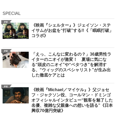
SPECIAL
PR
《映画『シェルター』》ジェイソン・ステ
イサムがお盆を“打破”する!!《「眠眠打破」
コラボ》
PR
「えっ、こんなに変わるの？」36歳男性ラ
イターのニオイが激変！ 夏場に気にな
る“頭皮のニオイ”や“ベタつき”を解消す
る、“ウィッグのスペシャリスト”が生み出
した徹底ケアとは
PR
《映画『Michael／マイケル』》父ジョセ
フ・ジャクソン役、コールマン・ドミンゴ
オフィシャルインタビュー“観客を魅了した
名優、複雑な父親像への想いを語る”《日本
興収70億円突破》