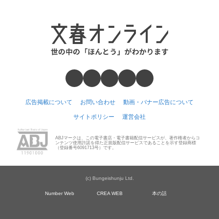
広告掲載について
お問い合わせ
動画・バナー広告について
サイトポリシー
運営会社
ABJマークは、この電子書店・電子書籍配信サービスが、著作権者からコ
ンテンツ使用許諾を得た正規版配信サービスであることを示す登録商標
（登録番号6091713号）です。
(c) Bungeishunju Ltd.
Number Web
CREA WEB
本の話