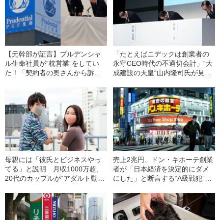
【元幹部が証言】プルデンシャ
「たとえばニデックは創業者の
ル生命社員が“枕営業”をしてい
永守CEO時代の不適切会計」“大
た！「契約者の奥さんから訴え
成建設の天皇“山内隆司氏が見抜
られ…」《サラ金、闇金に手を
いた〈不祥事企業〉の共通点
伸ばす社員も》
《フジテレビ、日産、損保ジャ
パン…》
母親には「彼氏とビジネスやっ
売上2兆円、ドン・キホーテ創業
てる」と説明 月収1000万超、
者が「日本経済を決定的にダメ
20代のカップルが“アダルト動画
にした」と断言する“A級戦犯”と
配信”を始めたわけ
は？