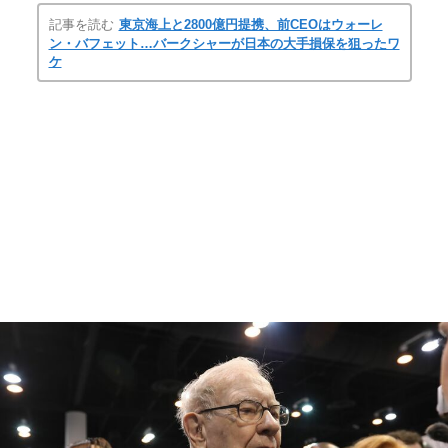
記事を読む
東京海上と2800億円提携、前CEOはウォーレ
ン・バフェット…バークシャーが日本の大手損保を狙ったワ
ケ