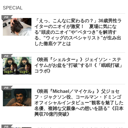
SPECIAL
PR
「えっ、こんなに変わるの？」36歳男性ラ
イターのニオイが激変！ 夏場に気にな
る“頭皮のニオイ”や“ベタつき”を解消す
る、“ウィッグのスペシャリスト”が生み出
した徹底ケアとは
PR
《映画『シェルター』》ジェイソン・ステ
イサムがお盆を“打破”する!!《「眠眠打破」
コラボ》
PR
《映画『Michael／マイケル』》父ジョセ
フ・ジャクソン役、コールマン・ドミンゴ
オフィシャルインタビュー“観客を魅了した
名優、複雑な父親像への想いを語る”《日本
興収70億円突破》
PR