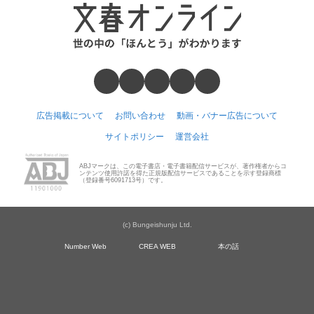
広告掲載について
お問い合わせ
動画・バナー広告について
サイトポリシー
運営会社
ABJマークは、この電子書店・電子書籍配信サービスが、著作権者からコ
ンテンツ使用許諾を得た正規版配信サービスであることを示す登録商標
（登録番号6091713号）です。
(c) Bungeishunju Ltd.
Number Web
CREA WEB
本の話