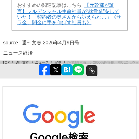
おすすめの関連記事はこちら
【元幹部が証
言】プルデンシャル生命社員が“枕営業”をして
いた！「契約者の奥さんから訴えられ…」《サ
ラ金、闇金に手を伸ばす社員も》
source :
週刊文春 2026年4月9日号
ニュース
経済
TOP
週刊文春
ニュース
記事
[写真]東京海上と2800億円提携、前CEOは