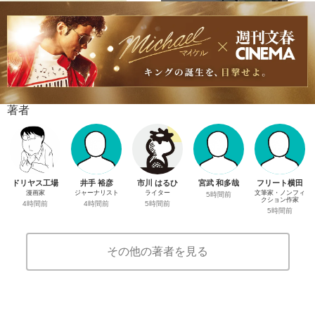
著者
ドリヤス工場
井手 裕彦
市川 はるひ
宮武 和多哉
フリート横田
漫画家
ジャーナリスト
ライター
文筆家・ノンフィ
5時間前
クション作家
4時間前
4時間前
5時間前
5時間前
その他の著者を見る