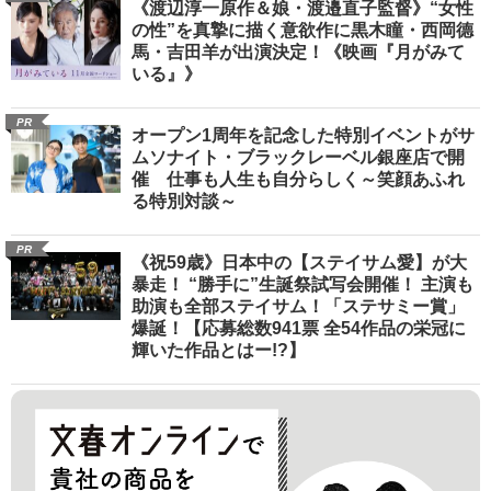
《渡辺淳一原作＆娘・渡邉直子監督》“女性
の性”を真摯に描く意欲作に黒木瞳・西岡德
馬・吉田羊が出演決定！《映画『月がみて
いる』》
PR
オープン1周年を記念した特別イベントがサ
ムソナイト・ブラックレーベル銀座店で開
催 仕事も人生も自分らしく～笑顔あふれ
る特別対談～
PR
《祝59歳》日本中の【ステイサム愛】が大
暴走！ “勝手に”生誕祭試写会開催！ 主演も
助演も全部ステイサム！「ステサミー賞」
爆誕！【応募総数941票 全54作品の栄冠に
輝いた作品とはー!?】