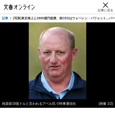
記事に戻る
記事
[写真]東京海上と2800億円提携、前CEOはウォーレン・バフェット…ハ
純資産10億ドルと言われるアベル氏 ©時事通信社
(画像 1/2)