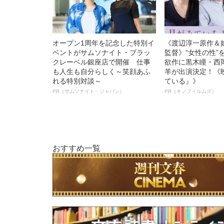
オープン1周年を記念した特別イ
《渡辺淳一原作＆
ベントがサムソナイト・ブラッ
監督》“女性の性”
クレーベル銀座店で開催 仕事
欲作に黒木瞳・西
も人生も自分らしく～笑顔あふ
羊が出演決定！《
れる特別対談～
ている』》
PR（サムソナイト・ジャパン）
PR（キノフィルムズ）
おすすめ一覧