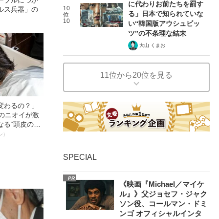
に代わりお前たちを罰す
10
ルス兵器」の
る」日本で知られていな
位
10
い“韓国版アウシュビッ
ツ”の不条理な結末
大山 くまお
11位から20位を見る
変わるの？」
ーのニオイが激
なる“頭皮のニ
”を解消す
ン）
スペシャリス
徹底ケアとは
SPECIAL
PR
《映画『Michael／マイケ
ル』》父ジョセフ・ジャク
ソン役、コールマン・ドミ
ンゴ オフィシャルインタ