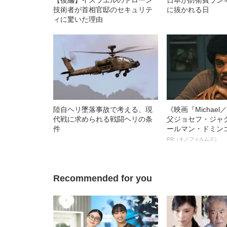
技術者が首相官邸のセキュリテ
に抜かれる日
ィに驚いた理由
陸自ヘリ墜落事故で考える、現
《映画『Michae
代戦に求められる戦闘ヘリの条
父ジョセフ・ジャ
件
ールマン・ドミン
ルインタビュー“
PR（キノフィルムズ）
名優、複雑な父親
語る”《日本興収7
Recommended for you