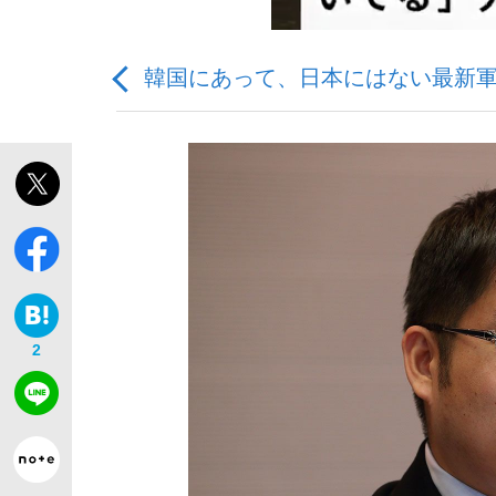
韓国にあって、日本にはない最新
「90%は失敗する。でも…」本田圭佑が初め
私のあのとき、私のいま
2
「敗因分析は一切聞かれなかった」侍ジャパン選
キングの誕生を、目撃せよ。