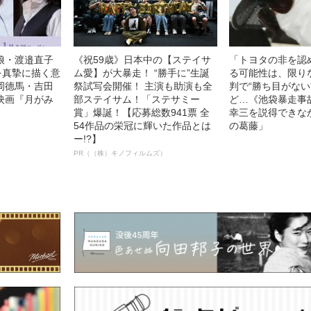
娘・渡邉直子
《祝59歳》日本中の【ステイサ
「トヨタの非を認
を真摯に描く意
ム愛】が大暴走！ “勝手に”生誕
る可能性は、限り
岡德馬・吉田
祭試写会開催！ 主演も助演も全
判で“勝ち目がない
映画『月がみ
部ステイサム！「ステサミー
ど…《池袋暴走事
賞」爆誕！【応募総数941票 全
幸三を説得できな
54作品の栄冠に輝いた作品とは
の葛藤」
ー!?】
PR（（株）キノフィルムズ）