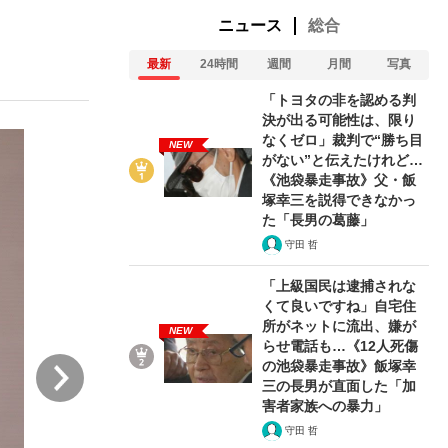
ニュース
総合
最新
24時間
週間
月間
写真
む将棋
「トヨタの非を認める判
決が出る可能性は、限り
なくゼロ」裁判で“勝ち目
NEW
がない”と伝えたけれど…
BC日本代表“敗戦”の真実 選手が明かす...
《池袋暴走事故》父・飯
塚幸三を説得できなかっ
た「長男の葛藤」
守田 哲
「上級国民は逮捕されな
くて良いですね」自宅住
所がネットに流出、嫌が
NEW
らせ電話も…《12人死傷
次
の池袋暴走事故》飯塚幸
三の長男が直面した「加
害者家族への暴力」
守田 哲