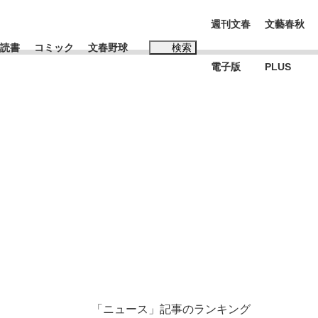
週刊文春
文藝春秋
読書
コミック
文春野球
検索
電子版
PLUS
インタビュー
読書
#松田聖子
在記》RM→渋谷で飲み会、JIN→伊豆の...
K-POPアイドルたち
「ニュース」記事のランキング