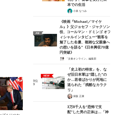
本での生活
小泉 なつみ
《映画『Michael／マイケ
ル』》父ジョセフ・ジャクソン
役、コールマン・ドミンゴ オフ
PR
ィシャルインタビュー“観客を
魅了した名優、複雑な父親像へ
の想いを語る”《日本興収70億
円突破》
「文春オンライン」編集部
「史上初の特攻」を、な
ぜ旧日本軍は“隠した”の
NEW
か…若者ばかりが死地に
9位
9
送られた「残酷なカラク
リ」
保阪 正康
3万8千人を“恐怖で支
配”した男の正体は…「神
ーブルにつか