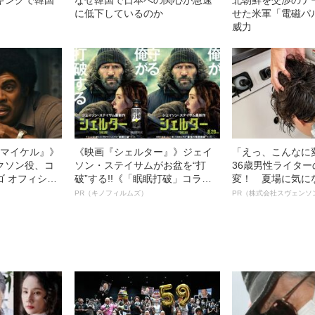
に低下しているのか
せた米軍「電磁パ
威力
l／マイケル』》
《映画『シェルター』》ジェイ
「えっ、こんなに
クソン役、コ
ソン・ステイサムがお盆を“打
36歳男性ライタ
ゴ オフィシャ
破”する!!《「眠眠打破」コラ
変！ 夏場に気に
観客を魅了した
ボ》
オイ”や“ベタつき
PR（キノフィルムズ）
PR（株式会社スヴェンソ
像への想いを
る、“ウィッグの
0億円突破》
ト”が生み出した