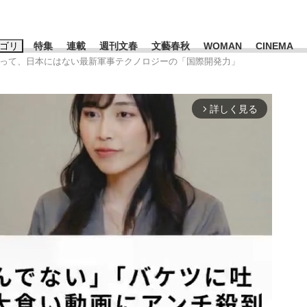
ゴリ
特集
連載
週刊文春
文藝春秋
WOMAN
CINEMA
にあって、日本にはない最新軍事テクノロジーの「国際開発力」
キーワード入力
ス
エンタメ
ライフ
ビジネス
詳しく見る
arrow_forward_ios
ーワードタグ一覧
山凌輝
#高市早苗
#後藤真希
#森岡毅
#城彰二
#内田有紀
#亀和田武
照ノ富士に激怒され...
《BTS厳戒トーキョー滞
日本生まれの