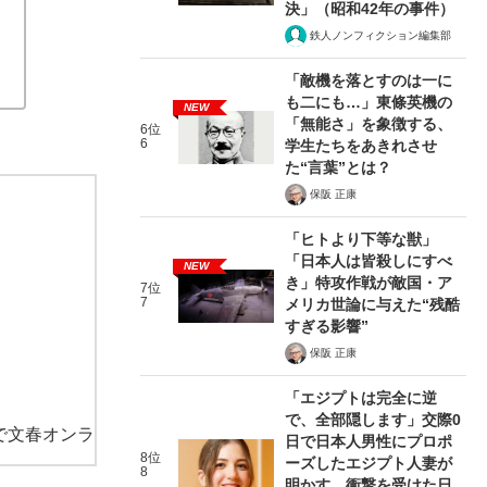
決」（昭和42年の事件）
鉄人ノンフィクション編集部
「敵機を落とすのは一に
も二にも…」東條英機の
NEW
「無能さ」を象徴する、
6位
6
学生たちをあきれさせ
た“言葉”とは？
保阪 正康
「ヒトより下等な獣」
「日本人は皆殺しにすべ
NEW
き」特攻作戦が敵国・ア
7位
7
メリカ世論に与えた“残酷
すぎる影響”
保阪 正康
「エジプトは完全に逆
で、全部隠します」交際0
で文春オンラ
日で日本人男性にプロポ
8位
ーズしたエジプト人妻が
8
明かす、衝撃を受けた日