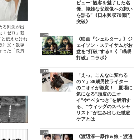
ビュー“観客を魅了した名
優、複雑な父親像への想い
を語る”《日本興収70億円
突破》
める判決が出
なくゼロ」裁
PR
”と伝えたけれ
《映画『シェルター』》ジ
故》父・飯塚
ェイソン・ステイサムがお
かった「長男
盆を“打破”する!!《「眠眠
打破」コラボ》
PR
「えっ、こんなに変わる
の？」36歳男性ライター
のニオイが激変！ 夏場に
気になる“頭皮のニオ
イ”や“ベタつき”を解消す
る、“ウィッグのスペシャ
リスト”が生み出した徹底
ケアとは
PR
《渡辺淳一原作＆娘・渡邉