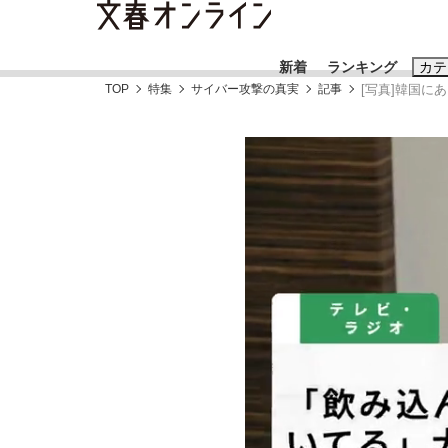
新着
ランキング
カテ
TOP
特集
サイバー攻撃の真実
記事
[写真]韓国
スクープ
ニュー
おすすめのキ
#藤田晋
#三
#玉木雄一郎
《VIVANT》頼れる相棒・ドラムが認めた“
終戦から81年