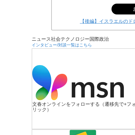
【後編】イスラエルのド
ニュース
社会
テクノロジー
国際
政治
インタビュー/対談一覧はこちら
文春オンラインをフォローする
（遷移先で+フ
リック）