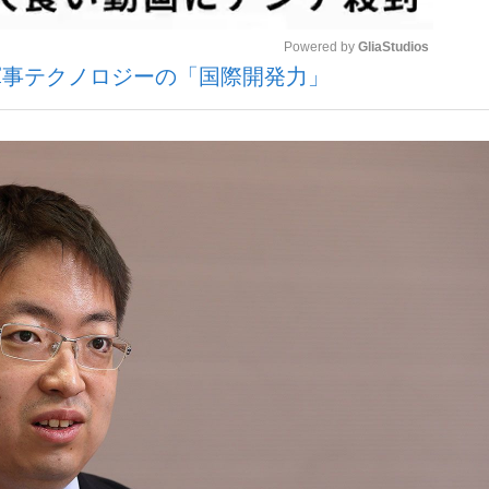
Powered by 
GliaStudios
軍事テクノロジーの「国際開発力」
観る将棋、読
Mute
て明かした日本代表監督に...
「最悪の空気のまま解散」W
手が証言した“NPB聞...