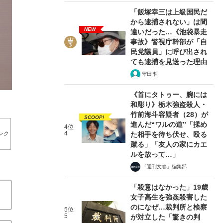
「飯塚幸三は上級国民だ
から逮捕されない」は間
NEW
違いだった…《池袋暴走
事故》警視庁幹部が「自
民党議員」に呼び出され
2/10
ても逮捕を見送った理由
守田 哲
《首にタトゥー、腕には
和彫り》栃木強盗殺人・
竹前海斗容疑者（28）が
SCOOP!
進んだ“ワルの道”「揉め
4位
4
た相手を待ち伏せ、殴る
ンク
蹴る」「友人の家にカエ
ルを放って…」
「週刊文春」編集部
「殺意はなかった」19歳
女子高生を強姦殺害した
のになぜ…裁判所と検察
5位
5
が対立した「驚きの判