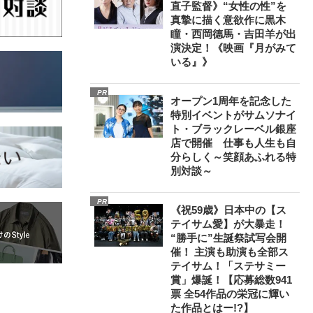
直子監督》“女性の性”を
真摯に描く意欲作に黒木
瞳・西岡德馬・吉田羊が出
演決定！《映画『月がみて
いる』》
PR
オープン1周年を記念した
特別イベントがサムソナイ
ト・ブラックレーベル銀座
店で開催 仕事も人生も自
分らしく～笑顔あふれる特
別対談～
PR
《祝59歳》日本中の【ス
テイサム愛】が大暴走！
“勝手に”生誕祭試写会開
催！ 主演も助演も全部ス
テイサム！「ステサミー
賞」爆誕！【応募総数941
票 全54作品の栄冠に輝い
た作品とはー!?】