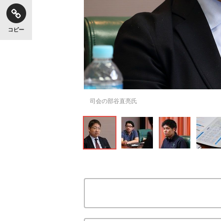
コピー
司会の部谷直亮氏