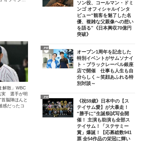
ソン役、コールマン・ドミ
観客を魅了した
ンゴ オフィシャルインタ
像への想いを
ビュー“観客を魅了した名
0億円突破》
優、複雑な父親像への想い
を語る”《日本興収70億円
突破》
PR
オープン1周年を記念した
特別イベントがサムソナイ
ト・ブラックレーベル銀座
店で開催 仕事も人生も自
分らしく～笑顔あふれる特
別対談～
ま解散」WBC
真実 選手が明
PR
”首脳陣ほんと
《祝59歳》日本中の【ス
離感だったコ
テイサム愛】が大暴走！
“勝手に”生誕祭試写会開
催！ 主演も助演も全部ス
テイサム！「ステサミー
賞」爆誕！【応募総数941
票 全54作品の栄冠に輝い