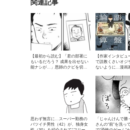
関連記事
【最初から読む】「君の部署に
【作家インタビュ
もいるだろう？ 成果を出せない
で説教くさいオジ
能ナシが…」恩師のクビを切れ
ないように…漫画
と命じられ…29際のサラリーマ
「渋沢栄一のキャ
ンが苦悩の末に下した“まさかの
難題に出した“意外
決断”
思わず無言に…スーパー勤務の
「じゃんけんで勝
バツイチ男性（42）が、独身女
さんの“前”を洗っ
性（30）を紹介されて“フリー
で“恐怖のゲーム”