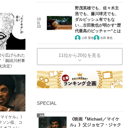
野茂英雄でも、佐々木主
浩でも、藤川球児でも、
10
ダルビッシュ有でもな
位
い…古田敦也が明かす“歴
10
代最高のピッチャー”とは
上田 晋也
古田 敦也
繰り広げられた
11位から20位を見る
”「鵜頭川村事
化決定》
SPECIAL
PR
l／マイケル』》
《映画『Michael／マイケ
クソン役、コ
ル』》父ジョセフ・ジャク
ゴ オフィシャ