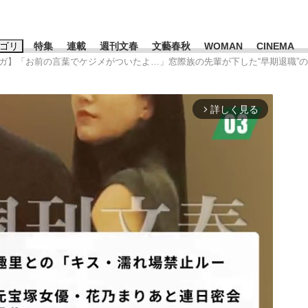
ゴリ
特集
連載
週刊文春
文藝春秋
WOMAN
CINEMA
ンガ】「お前の言葉でケジメがついたよ…」窓際族の先輩が下した“早期退職
キーワード入力
ス
エンタメ
ライフ
ビジネス
詳しく見る
arrow_forward_ios
ーワードタグ一覧
山凌輝
#高市早苗
#後藤真希
#森岡毅
#城彰二
#内田有紀
観る将棋、読
#亀和田武
て明かした日本代表監督に...
「最悪の空気のまま解散」W