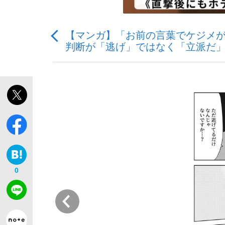
【マンガ】「お前の言葉でケジメが
判断が「逃げ」ではなく「立派だ
「敗因分析は一切聞かれなかった」侍ジャパン選
キングの誕生を、目撃せよ。
the Style
0
前
「目標達成できなかったからと言って…」サッ