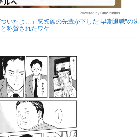
Powered by 
GliaStudios
ついたよ…」窓際族の先輩が下した“早期退職”の
いまさら聞け
」と称賛されたワケ
Mute
手が証言した“NPB聞...
「クマが悪者扱いされているの
もっと見る
カー日本代表・森保一監督...