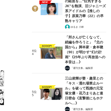
の経血を…“狂気すぎる
NEW
JK”を熱演、旧ジャニーズ
系アイドルの【推しの
子】原菜乃華（22）の早
熟キャリア
ゆるま 小林
17/25
「邦さんが亡くなって、
続編を作ろうと」『北の
SCOOP!
国から』脚本家・倉本聰
4位
（90）が明かす“幻の計
4
画”《25年ぶり再放送への
本音は…》
「週刊文春」編集部
三山凌輝が妻・趣里との
「キス・濡れ場禁止ルー
SCOOP!
ル」を破って既婚の元宝
5位
塚女優・花乃まりあと連
5
日密会《直撃後にもホテ
ルへ…》
「週刊文春」編集部