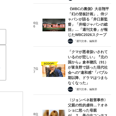
《WBCの裏側》大谷翔平
「幻の登板計画」、侍ジ
ャパンが語る「井口新監
6位
督」「井端ジャパンの総
6
括」…「週刊文春」が報
じたWBC2026スクープ
「週刊文春」編集部
「クマが悪者扱いされて
いるのが悲しい」『北の
国から』倉本聰氏（91）
SCOOP!
い
が富良野で語った現代社
7位
7
会への“違和感”「バブル
期以降、ドラマはつまら
なくなった」
「週刊文春」編集部
〈ジョンベネ殺害事件〉
父親の性的虐待…？オネ
ショに怒った母親
8位
が…？ 美少女コンテス