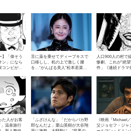
ー】「偉そう
舌に薬を乗せてディープキスで
人口900人の村で
サン」になら
口移しし、机の上で激しく腰
惨劇、これが“絶望
家コンビが
を…“がんばる美人”松本若菜
件」《連続ドラマ
ラ化」という
（40）の飾らない女優人生
な答え”とは
った人がお客
「ふざけんな」「だからバカ野
《映画『Michae
て」温泉旅行
郎なんだよ」栗山英樹が大谷翔
父ジョセフ・ジャ
が…新人舞妓が
平に激怒→大騒動に…“世界のオ
ールマン・ドミン