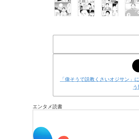
「偉そうで説教くさいオジサン」
う
エンタメ
読書