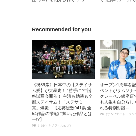
ズ”した理由とは
直面した“お風呂入
ンガ〉
Recommended for you
《祝59歳》日本中の【ステイサ
オープン1周年を
ム愛】が大暴走！ “勝手に”生誕
ベントがサムソナ
祭試写会開催！ 主演も助演も全
クレーベル銀座店
部ステイサム！「ステサミー
も人生も自分らし
賞」爆誕！【応募総数941票 全
れる特別対談～
54作品の栄冠に輝いた作品とは
PR（サムソナイト・ジャ
ー!?】
PR（（株）キノフィルムズ）