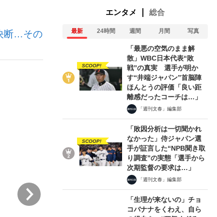
エンタメ
総合
最新
24時間
週間
月間
写真
決断…その
ない資産運用のすべて
「最悪の空気のまま解
散」WBC日本代表“敗
SCOOP!
戦”の真実 選手が明か
す“井端ジャパン”首脳陣
が悲しい」『北の国から』倉本聰氏（91...
ほんとうの評価「良い距
離感だったコーチは…」
「週刊文春」編集部
「敗因分析は一切聞かれ
なかった」侍ジャパン選
SCOOP!
手が証言した“NPB聞き取
り調査”の実態「選手から
次期監督の要求は…」
「週刊文春」編集部
次
「生理が来ないの」チョ
コバナナをくわえ、自ら