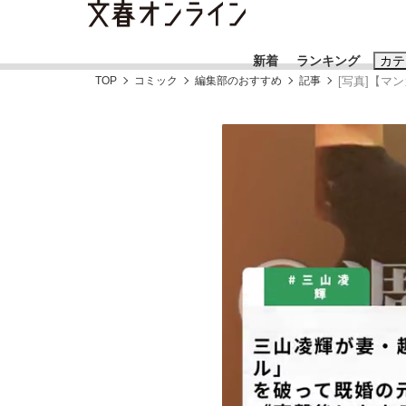
新着
ランキング
カテ
TOP
コミック
編集部のおすすめ
記事
[写真]【マ
スクープ
ニュー
おすすめのキ
#藤田晋
#三
#玉木雄一郎
「90%は失敗する。でも…」本田圭佑が初め
終戦から81年