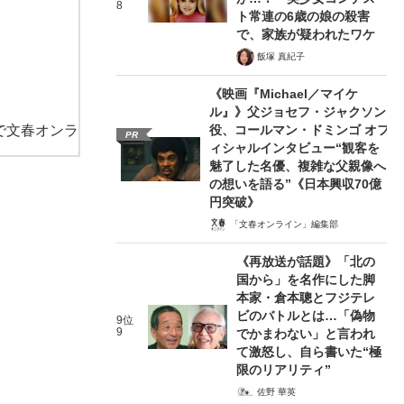
8
ト常連の6歳の娘の殺害
で、家族が疑われたワケ
飯塚 真紀子
《映画『Michael／マイケ
ル』》父ジョセフ・ジャクソン
で文春オンラ
役、コールマン・ドミンゴ オフ
PR
ィシャルインタビュー“観客を
魅了した名優、複雑な父親像へ
の想いを語る”《日本興収70億
円突破》
「文春オンライン」編集部
《再放送が話題》「北の
国から」を名作にした脚
本家・倉本聰とフジテレ
ビのバトルとは…「偽物
9位
9
でかまわない」と言われ
て激怒し、自ら書いた“極
限のリアリティ”
佐野 華英