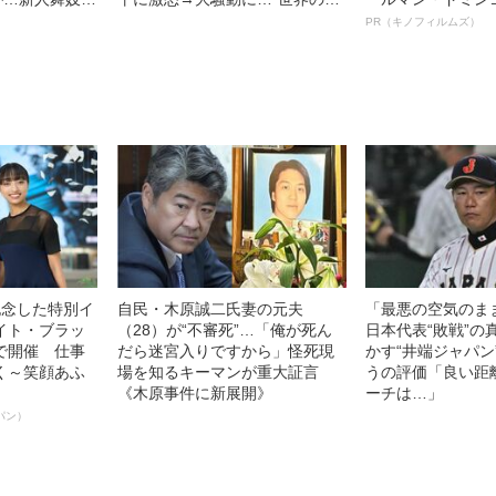
り”の地獄〈マ
オタニ”が監督から厳しく𠮟責さ
ルインタビュー“
PR（キノフィルムズ）
れた“本当の理由”
名優、複雑な父親
語る”《日本興収7
記念した特別イ
自民・木原誠二氏妻の元夫
「最悪の空気のま
イト・ブラッ
（28）が“不審死”…「俺が死ん
日本代表“敗戦”の
で開催 仕事
だら迷宮入りですから」怪死現
かす“井端ジャパン
く～笑顔あふ
場を知るキーマンが重大証言
うの評価「良い距
《木原事件に新展開》
ーチは…」
パン）