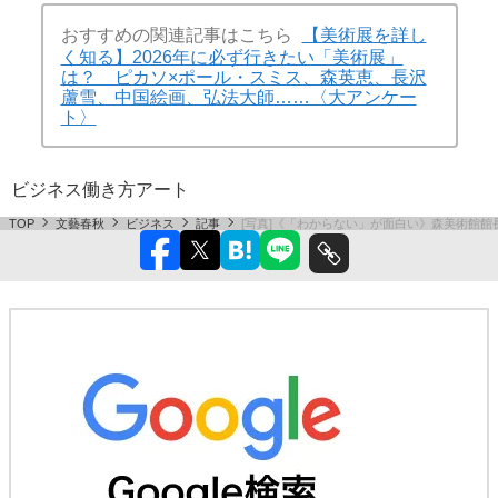
おすすめの関連記事はこちら
【美術展を詳し
く知る】2026年に必ず行きたい「美術展」
は？ ピカソ×ポール・スミス、森英恵、長沢
蘆雪、中国絵画、弘法大師……〈大アンケー
ト〉
ビジネス
働き方
アート
TOP
文藝春秋
ビジネス
記事
[写真]《「わからない」が面白い》森美術館館