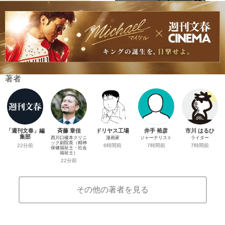
著者
「週刊文春」編
斉藤 章佳
ドリヤス工場
井手 裕彦
市川 はるひ
集部
西川口榎本クリニ
漫画家
ジャーナリスト
ライター
ック副院長（精神
22分前
6時間前
7時間前
7時間前
保健福祉士・社会
福祉士）
22分前
その他の著者を見る