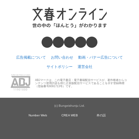
広告掲載について
お問い合わせ
動画・バナー広告について
サイトポリシー
運営会社
ABJマークは、この電子書店・電子書籍配信サービスが、著作権者からコ
ンテンツ使用許諾を得た正規版配信サービスであることを示す登録商標
（登録番号6091713号）です。
(c) Bungeishunju Ltd.
Number Web
CREA WEB
本の話