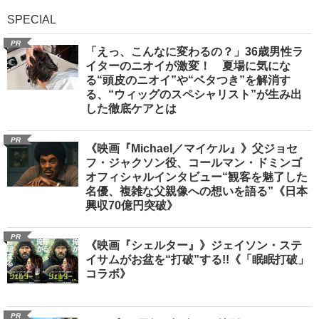
SPECIAL
PR
「えっ、こんなに変わるの？」36歳男性ラ
イターのニオイが激変！ 夏場に気にな
る“頭皮のニオイ”や“ベタつき”を解消す
る、“ウィッグのスペシャリスト”が生み出
した徹底ケアとは
PR
《映画『Michael／マイケル』》父ジョセ
フ・ジャクソン役、コールマン・ドミンゴ
オフィシャルインタビュー“観客を魅了した
名優、複雑な父親像への想いを語る”《日本
興収70億円突破》
PR
《映画『シェルター』》ジェイソン・ステ
イサムがお盆を“打破”する!!《「眠眠打破」
コラボ》
PR