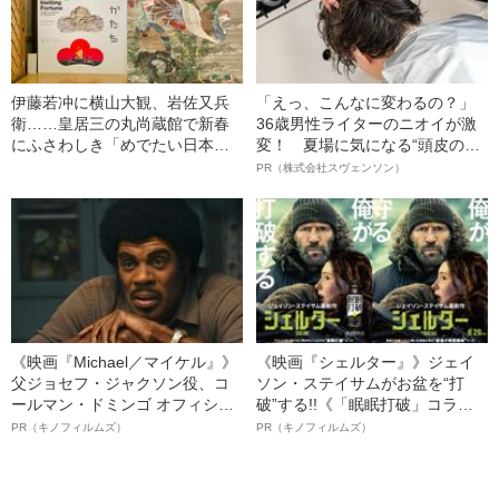
伊藤若冲に横山大観、岩佐又兵
「えっ、こんなに変わるの？」
衛……皇居三の丸尚蔵館で新春
36歳男性ライターのニオイが激
にふさわしき「めでたい日本美
変！ 夏場に気になる“頭皮のニ
術」を浴びる
オイ”や“ベタつき”を解消す
PR（株式会社スヴェンソン）
る、“ウィッグのスペシャリス
ト”が生み出した徹底ケアとは
《映画『Michael／マイケル』》
《映画『シェルター』》ジェイ
父ジョセフ・ジャクソン役、コ
ソン・ステイサムがお盆を“打
ールマン・ドミンゴ オフィシャ
破”する!!《「眠眠打破」コラ
ルインタビュー“観客を魅了した
ボ》
PR（キノフィルムズ）
PR（キノフィルムズ）
名優、複雑な父親像への想いを
語る”《日本興収70億円突破》