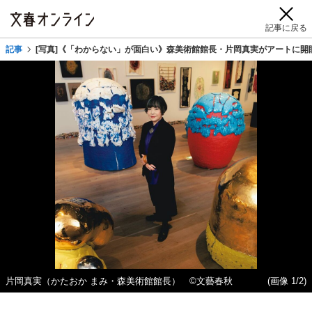
記事に戻る
記事
[写真]《「わからない」が面白い》森美術館館長・片岡真実がアートに開
片岡真実（かたおか まみ・森美術館館長） ©文藝春秋
(画像 1/2)