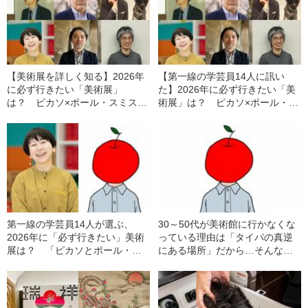
【美術展を詳しく知る】2026年
【第一線の学芸員14人に訊い
に必ず行きたい「美術展」
た】2026年に必ず行きたい「美
は？ ピカソ×ポール・スミス、
術展」は？ ピカソ×ポール・ス
森英恵、長沢蘆雪、中国絵画、
ミス、森英恵、長沢蘆雪、中国
弘法大師……〈大アンケート〉
絵画、弘法大師……〈大アンケ
ート〉
第一線の学芸員14人が選ぶ、
30～50代が美術館に行かなくな
2026年に「必ず行きたい」美術
っている理由は「タイパの真逆
展は？ 「ピカソとポール・ス
にある場所」だから…そんな現
ミスのかけ合い」「可愛くてゆ
代人に勧める、美術館の“意外な
るい不思議な蘆雪ワールド」
楽しみ方”