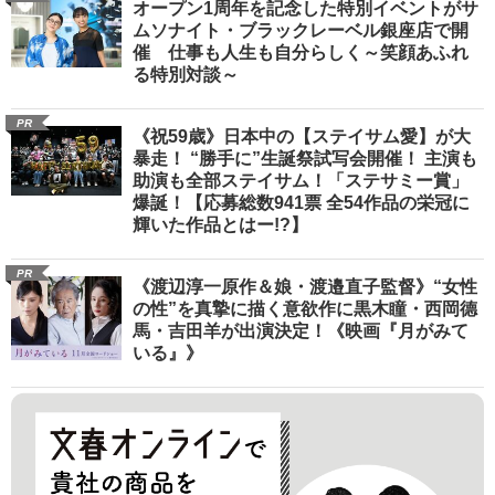
オープン1周年を記念した特別イベントがサ
ムソナイト・ブラックレーベル銀座店で開
催 仕事も人生も自分らしく～笑顔あふれ
る特別対談～
PR
《祝59歳》日本中の【ステイサム愛】が大
暴走！ “勝手に”生誕祭試写会開催！ 主演も
助演も全部ステイサム！「ステサミー賞」
爆誕！【応募総数941票 全54作品の栄冠に
輝いた作品とはー!?】
PR
《渡辺淳一原作＆娘・渡邉直子監督》“女性
の性”を真摯に描く意欲作に黒木瞳・西岡德
馬・吉田羊が出演決定！《映画『月がみて
いる』》