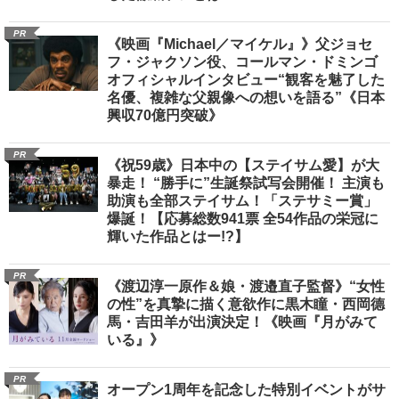
PR
《映画『Michael／マイケル』》父ジョセ
フ・ジャクソン役、コールマン・ドミンゴ
オフィシャルインタビュー“観客を魅了した
名優、複雑な父親像への想いを語る”《日本
興収70億円突破》
PR
《祝59歳》日本中の【ステイサム愛】が大
暴走！ “勝手に”生誕祭試写会開催！ 主演も
助演も全部ステイサム！「ステサミー賞」
爆誕！【応募総数941票 全54作品の栄冠に
輝いた作品とはー!?】
PR
《渡辺淳一原作＆娘・渡邉直子監督》“女性
の性”を真摯に描く意欲作に黒木瞳・西岡德
馬・吉田羊が出演決定！《映画『月がみて
いる』》
PR
オープン1周年を記念した特別イベントがサ