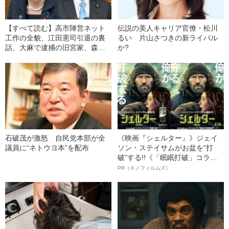
【すべて読む】高市陣営ネット
伝説の美人キャリア官僚・松川
工作の全貌、江田憲司引退の裏
るい 片山さつきの新ライバル
話、大麻で逮捕の旧宮家、森友
か?
事件続報【週刊文春・今週の政
治ニュース5/24~5/30】
石破茂が激怒 自民党本部が全
《映画『シェルター』》ジェイ
議員に“ネトウヨ本”を配布
ソン・ステイサムがお盆を“打
破”する!!《「眠眠打破」コラ
ボ》
PR（キノフィルムズ）