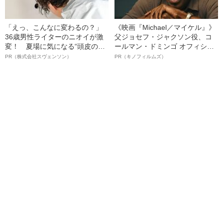
「えっ、こんなに変わるの？」
《映画『Michael／マイケル』》
36歳男性ライターのニオイが激
父ジョセフ・ジャクソン役、コ
変！ 夏場に気になる“頭皮のニ
ールマン・ドミンゴ オフィシャ
オイ”や“ベタつき”を解消す
ルインタビュー“観客を魅了した
PR（株式会社スヴェンソン）
PR（キノフィルムズ）
る、“ウィッグのスペシャリス
名優、複雑な父親像への想いを
ト”が生み出した徹底ケアとは
語る”《日本興収70億円突破》