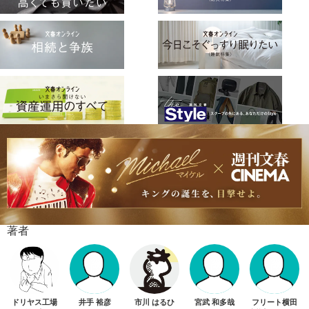
著者
ドリヤス工場
井手 裕彦
市川 はるひ
宮武 和多哉
フリート横田