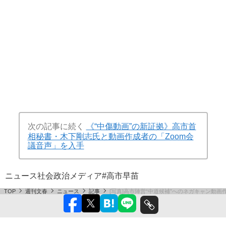
次の記事に続く
《“中傷動画”の新証拠》高市首
相秘書・木下剛志氏と動画作成者の「Zoom会
議音声」を入手
ニュース
社会
政治
メディア
#高市早苗
TOP
週刊文春
ニュース
記事
[写真]高市陣営“中道候補”へのネガキャン動