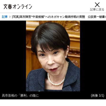
記事に戻る
記事
[写真]高市陣営“中道候補”へのネガキャン動画作戦の実態 公設第一秘書
高市首相の「勝利」の陰に
(画像 1/1)