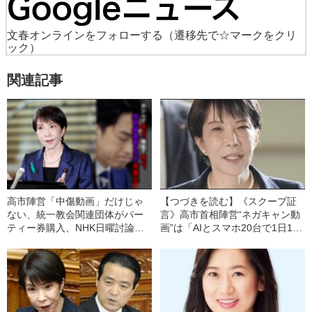
文春オンラインをフォローする
（遷移先で☆マークをクリ
ック）
関連記事
高市陣営「中傷動画」だけじゃ
【つづきを読む】《スクープ証
ない、統一教会関連団体がパー
言》高市首相陣営“ネガキャン動
ティー券購入、NHK日曜討論ド
画”は「AIとスマホ20台で1日100
タキャンも…週刊文春が報じた
本」実行部隊が明かした“大量拡
高市早苗首相関連スクープ
散の手法”