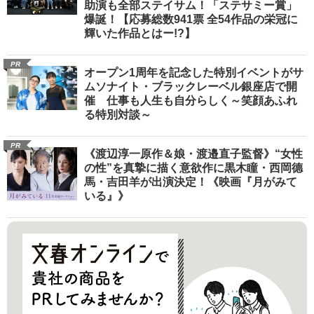
助演も全部ステイサム！「ステサミー賞」
爆誕！【応募総数941票 全54作品の栄冠に
輝いた作品とはー!?】
PR
オープン1周年を記念した特別イベントがサ
ムソナイト・ブラックレーベル銀座店で開
催 仕事も人生も自分らしく～笑顔あふれ
る特別対談～
PR
《渡辺淳一原作＆娘・渡邉直子監督》“女性
の性”を真摯に描く意欲作に黒木瞳・西岡德
馬・吉田羊が出演決定！《映画『月がみて
いる』》