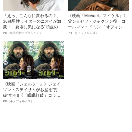
「えっ、こんなに変わるの？」
《映画『Michael／マイケル』》
36歳男性ライターのニオイが激
父ジョセフ・ジャクソン役、コ
変！ 夏場に気になる“頭皮のニ
ールマン・ドミンゴ オフィシャ
オイ”や“ベタつき”を解消す
ルインタビュー“観客を魅了した
PR（株式会社スヴェンソン）
PR（キノフィルムズ）
る、“ウィッグのスペシャリス
名優、複雑な父親像への想いを
ト”が生み出した徹底ケアとは
語る”《日本興収70億円突破》
《映画『シェルター』》ジェイ
ソン・ステイサムがお盆を“打
破”する!!《「眠眠打破」コラ
ボ》
PR（キノフィルムズ）