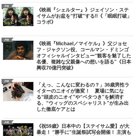
PR
《映画『シェルター』》ジェイソン・ステ
イサムがお盆を“打破”する!!《「眠眠打破」
コラボ》
PR
《映画『Michael／マイケル』》父ジョセ
フ・ジャクソン役、コールマン・ドミンゴ
オフィシャルインタビュー“観客を魅了した
名優、複雑な父親像への想いを語る”《日本
興収70億円突破》
PR
「えっ、こんなに変わるの？」36歳男性ラ
イターのニオイが激変！ 夏場に気にな
る“頭皮のニオイ”や“ベタつき”を解消す
る、“ウィッグのスペシャリスト”が生み出
した徹底ケアとは
PR
《祝59歳》日本中の【ステイサム愛】が大
暴走！ “勝手に”生誕祭試写会開催！ 主演も