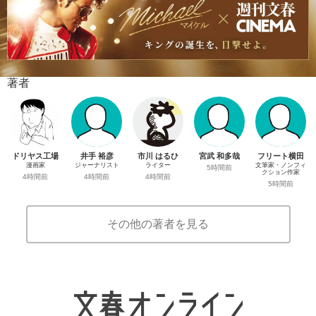
著者
ドリヤス工場
井手 裕彦
市川 はるひ
宮武 和多哉
フリート横田
漫画家
ジャーナリスト
ライター
文筆家・ノンフィ
5時間前
クション作家
4時間前
4時間前
4時間前
5時間前
その他の著者を見る