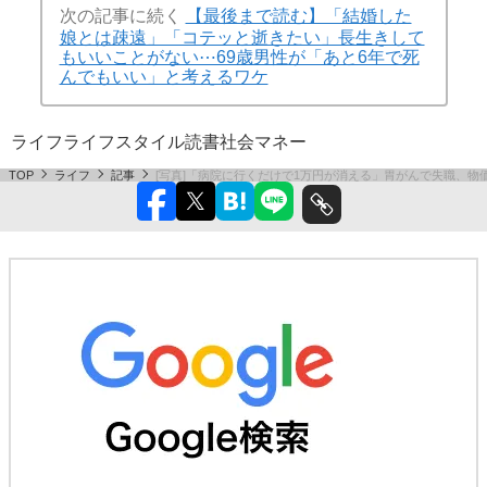
次の記事に続く
【最後まで読む】「結婚した
娘とは疎遠」「コテッと逝きたい」長生きして
もいいことがない⋯69歳男性が「あと6年で死
んでもいい」と考えるワケ
ライフ
ライフスタイル
読書
社会
マネー
TOP
ライフ
記事
[写真]「病院に行くだけで1万円が消える」胃がんで失職、物