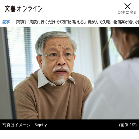
記事に戻る
記事
[写真]「病院に行くだけで1万円が消える」胃がんで失職、物価高が追い
写真はイメージ ©getty
(画像 1/2)