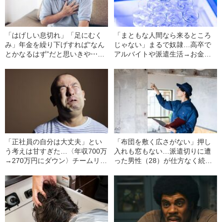
「はげしい息切れ」「足にむく
「まともな人間なら来るところ
み」年金を繰り下げすれば“なん
じゃない」まるで奴隷…高卒で
とかなるはず”だと思いきや⋯月
アルバイトや派遣生活→お金に
収18万円の63歳男性を襲った
困って“キャバクラのボーイ”に就
【思わぬ病魔】
職した30代男性の悲哀
「正社員の自分は大丈夫」とい
「布団を敷く広さがない」押し
う考えは甘すぎた…〈年収700万
入れも窓もない…派遣切りに遭
→270万円にダウン〉チームリー
った男性（28）が仕方なく続け
ダーまで任された『52歳男性を
る、家賃4万2000円の“脱法ハウ
襲った悲劇』
ス”暮らし