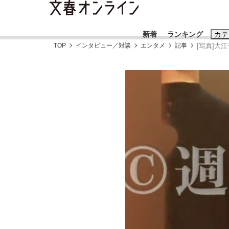
新着
ランキング
カテ
TOP
インタビュー／対談
エンタメ
記事
[写真]大
スクープ
ニュー
おすすめのキ
#藤田晋
#三
#玉木雄一郎
「90%は失敗する。でも…」本田圭佑が初め
終戦から81年