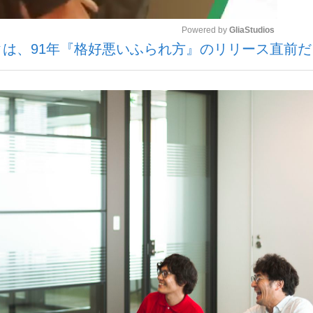
Powered by 
GliaStudios
クは、91年『格好悪いふられ方』のリリース直前
Mute
手が証言した“NPB聞...
「クマが悪者扱いされているの
カー日本代表・森保一監督...