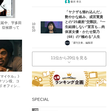
飯伏 幸太
「ヤクザも惚れ込んだ」
艶やかな絡み、成宮寛貴
との“25歳差”交際説、“一
蔓延中、宇多田
10
生結婚しない”宣言も…肉
」症候群って
位
10
体派女優・かたせ梨乃
（68）の“極める”人生
「週刊文春」編集部
11位から20位を見る
l／マイケル』》
クソン役、コ
ゴ オフィシャ
観客を魅了した
像への想いを
SPECIAL
0億円突破》
PR