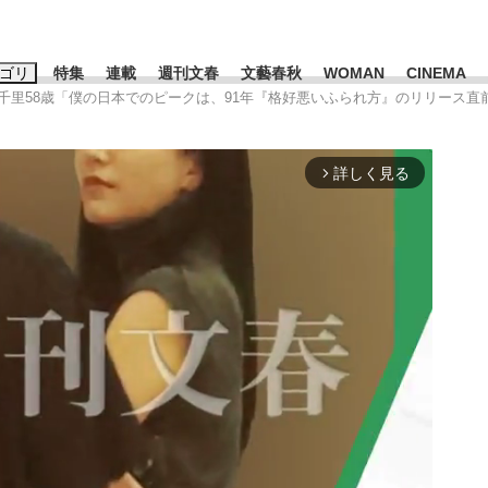
ゴリ
特集
連載
週刊文春
文藝春秋
WOMAN
CINEMA
江千里58歳「僕の日本でのピークは、91年『格好悪いふられ方』のリリース直
キーワード入力
ス
エンタメ
ライフ
ビジネス
詳しく見る
arrow_forward_ios
ーワードタグ一覧
山凌輝
#高市早苗
#後藤真希
#森岡毅
#城彰二
#内田有紀
観る将棋、読
#亀和田武
て明かした日本代表監督に...
「最悪の空気のまま解散」W