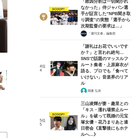
「敗因分析は一切聞かれ
なかった」侍ジャパン選
SCOOP!
手が証言した“NPB聞き取
り調査”の実態「選手から
次期監督の要求は…」
「週刊文春」編集部
12/13
「謝礼はお花でいいです
か？」と言われ絶句…
SNSで話題のマッスルフ
ルート奏者・上原麻衣が
4位
4
語る、プロでも「食べて
いけない」音楽界のリア
ル
我妻 弘崇
三山凌輝が妻・趣里との
「キス・濡れ場禁止ルー
SCOOP!
ル」を破って既婚の元宝
5位
塚女優・花乃まりあと連
5
日密会《直撃後にもホテ
ルへ…》