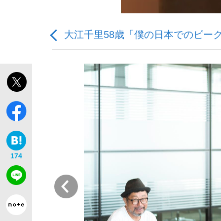
大江千里58歳「僕の日本でのピー
「敗因分析は一切聞かれなかった」侍ジャパン選
174
前
「目標達成できなかったからと言って…」サッ