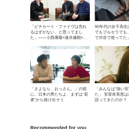
「ピチカート・ファイヴは売れ
90年代の女子高
るはずがない、と思ってまし
でもブルセラでも
た」――小西康陽×速水健朗×お
で渋谷で使ってた
ぐらりゅうじ #1
「さよなら、おっさん。」の前
「みんなは“強い安
に。日本の男たちよ、まずは“若
た」 安室奈美恵は
者”から抜け出そう
語ってきたのか？
Recommended for you