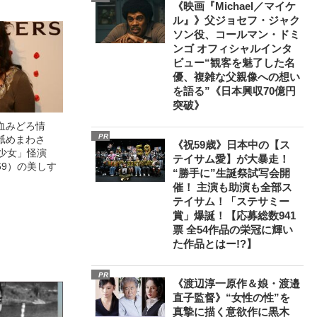
《映画『Michael／マイケ
ル』》父ジョセフ・ジャク
ソン役、コールマン・ドミ
ンゴ オフィシャルインタ
ビュー“観客を魅了した名
優、複雑な父親像への想い
を語る”《日本興収70億円
突破》
血みどろ情
PR
舐めまわさ
《祝59歳》日本中の【ス
美少女」怪演
テイサム愛】が大暴走！
69）の美しす
“勝手に”生誕祭試写会開
催！ 主演も助演も全部ス
テイサム！「ステサミー
賞」爆誕！【応募総数941
票 全54作品の栄冠に輝い
た作品とはー!?】
PR
《渡辺淳一原作＆娘・渡邉
直子監督》“女性の性”を
真摯に描く意欲作に黒木