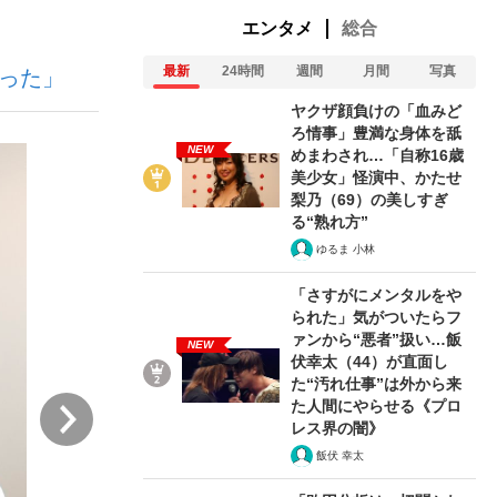
エンタメ
総合
最新
24時間
週間
月間
写真
だった」
ヤクザ顔負けの「血みど
ろ情事」豊満な身体を舐
NEW
めまわされ…「自称16歳
美少女」怪演中、かたせ
が悲しい」『北の国から』倉本聰氏（91...
梨乃（69）の美しすぎ
る“熟れ方”
ゆるま 小林
「さすがにメンタルをや
られた」気がついたらフ
ァンから“悪者”扱い…飯
NEW
伏幸太（44）が直面し
た“汚れ仕事”は外から来
次
た人間にやらせる《プロ
レス界の闇》
飯伏 幸太