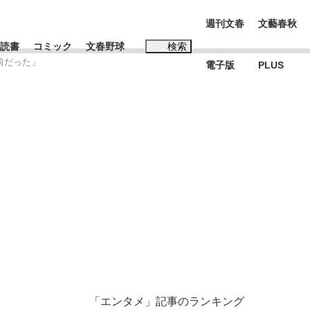
週刊文春
文藝春秋
読書
コミック
文春野球
検索
前だった」
電子版
PLUS
インタビュー
読書
#松田聖子
む将棋
BC日本代表“敗戦”の真実 選手が明かす...
「エンタメ」記事のランキング