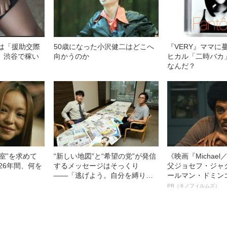
生は「援助交際
50歳になった小沢健二はどこへ
『VERY』ママに
、渋谷で稼い
向かうのか
ヒカル「二時バカ
」
なんだ？
室”を求めて
“新しい地図”と“希望の党”が発信
《映画『Michae
26年間、何を
するメッセージはそっくり
父ジョセフ・ジャ
――「逃げよう。自分を縛りつ
ールマン・ドミン
けるものから。」
ルインタビュー“
PR（キノフィルムズ）
名優、複雑な父親
語る”《日本興収7