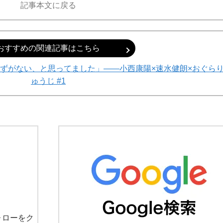
記事本文に戻る
おすすめの関連記事はこちら
ずがない、と思ってました」――小西康陽×速水健朗×おぐら
ゅうじ #1
ォローをク