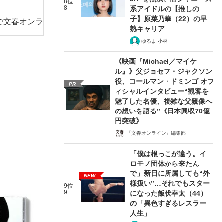
8位
8
系アイドルの【推しの
子】原菜乃華（22）の早
で文春オンラ
熟キャリア
ゆるま 小林
《映画『Michael／マイケ
ル』》父ジョセフ・ジャクソン
役、コールマン・ドミンゴ オフ
PR
ィシャルインタビュー“観客を
魅了した名優、複雑な父親像へ
の想いを語る”《日本興収70億
円突破》
「文春オンライン」編集部
「僕は根っこが違う。イ
ロモノ団体から来たん
で」新日に所属しても“外
NEW
様扱い”…それでもスター
9位
9
になった飯伏幸太（44）
の「異色すぎるレスラー
人生」