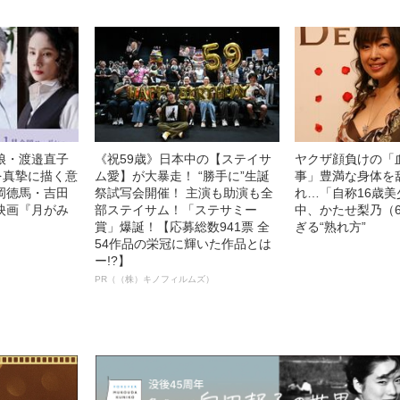
娘・渡邉直子
《祝59歳》日本中の【ステイサ
ヤクザ顔負けの「
を真摯に描く意
ム愛】が大暴走！ “勝手に”生誕
事」豊満な身体を
岡德馬・吉田
祭試写会開催！ 主演も助演も全
れ…「自称16歳
映画『月がみ
部ステイサム！「ステサミー
中、かたせ梨乃（
賞」爆誕！【応募総数941票 全
ぎる“熟れ方”
54作品の栄冠に輝いた作品とは
ー!?】
PR（（株）キノフィルムズ）