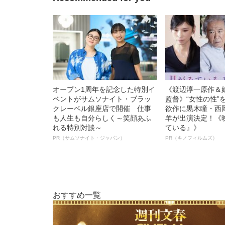
オープン1周年を記念した特別イ
《渡辺淳一原作＆
ベントがサムソナイト・ブラッ
監督》“女性の性”
クレーベル銀座店で開催 仕事
欲作に黒木瞳・西
も人生も自分らしく～笑顔あふ
羊が出演決定！《
れる特別対談～
ている』》
PR（サムソナイト・ジャパン）
PR（キノフィルムズ）
おすすめ一覧