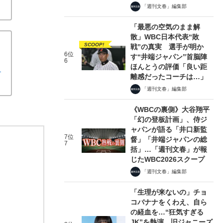
「週刊文春」編集部
「最悪の空気のまま解
散」WBC日本代表“敗
SCOOP!
戦”の真実 選手が明か
6位
す“井端ジャパン”首脳陣
6
ほんとうの評価「良い距
り
離感だったコーチは…」
「週刊文春」編集部
《WBCの裏側》大谷翔平
「幻の登板計画」、侍ジ
ャパンが語る「井口新監
7位
督」「井端ジャパンの総
7
括」…「週刊文春」が報
じたWBC2026スクープ
「週刊文春」編集部
「生理が来ないの」チョ
コバナナをくわえ、自ら
の経血を…“狂気すぎる
JK”を熱演、旧ジャニーズ