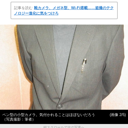
記事を読む
靴カメラ、メガネ型、Wi-Fi搭載……盗撮のテク
ノロジー進化に気をつけろ
ペン型の小型カメラ。気付かれることはほぼないだろう
(画像 2/5)
（写真撮影：筆者）
縦スクロールで次の写真へ