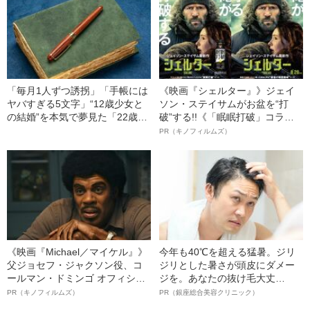
「毎月1人ずつ誘拐」「手帳には
《映画『シェルター』》ジェイ
ヤバすぎる5文字」“12歳少女と
ソン・ステイサムがお盆を“打
の結婚”を本気で夢見た「22歳男
破”する!!《「眠眠打破」コラ
の末路」（昭和21年の事件）
ボ》
PR（キノフィルムズ）
《映画『Michael／マイケル』》
今年も40℃を超える猛暑。ジリ
父ジョセフ・ジャクソン役、コ
ジリとした暑さが頭皮にダメー
ールマン・ドミンゴ オフィシャ
ジを。あなたの抜け毛大丈
ルインタビュー“観客を魅了した
夫！？
PR（キノフィルムズ）
PR（銀座総合美容クリニック）
名優、複雑な父親像への想いを