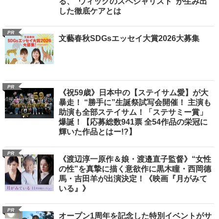
る、“ウィッグのスペシャリスト”が生み出
した徹底ケアとは
PR
文藝春秋SDGsエッセイ大賞2026大募集
PR
《祝59歳》日本中の【ステイサム愛】が大
暴走！ “勝手に”生誕祭試写会開催！ 主演も
助演も全部ステイサム！「ステサミー賞」
爆誕！【応募総数941票 全54作品の栄冠に
輝いた作品とはー!?】
PR
《渡辺淳一原作＆娘・渡邉直子監督》“女性
の性”を真摯に描く意欲作に黒木瞳・西岡德
馬・吉田羊が出演決定！《映画『月がみて
いる』》
PR
オープン1周年を記念した特別イベントがサ