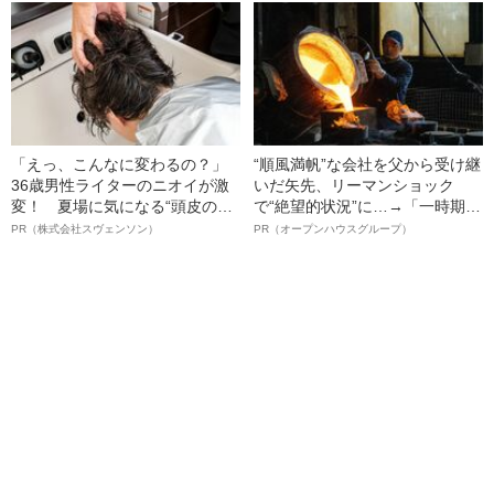
語る”《日本興収70億円突破》
「えっ、こんなに変わるの？」
“順風満帆”な会社を父から受け継
36歳男性ライターのニオイが激
いだ矢先、リーマンショック
変！ 夏場に気になる“頭皮のニ
で“絶望的状況”に…→「一時期は
オイ”や“ベタつき”を解消す
納品3年待ち」のヒット商品を生
PR（株式会社スヴェンソン）
PR（オープンハウスグループ）
る、“ウィッグのスペシャリス
んで危機を脱した四代目社長が
ト”が生み出した徹底ケアとは
明かす、“逆転の戦術”