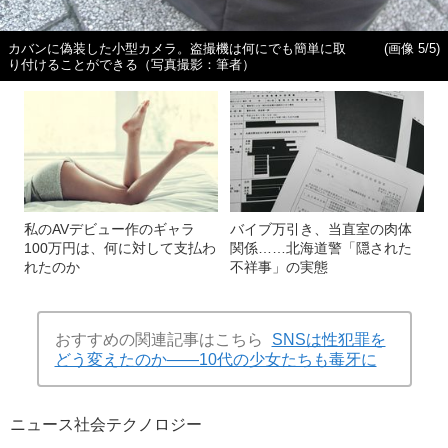
カバンに偽装した小型カメラ。盗撮機は何にでも簡単に取
(画像 5/5)
り付けることができる（写真撮影：筆者）
私のAVデビュー作のギャラ
バイブ万引き、当直室の肉体
100万円は、何に対して支払わ
関係……北海道警「隠された
れたのか
不祥事」の実態
おすすめの関連記事はこちら
SNSは性犯罪を
どう変えたのか――10代の少女たちも毒牙に
ニュース
社会
テクノロジー