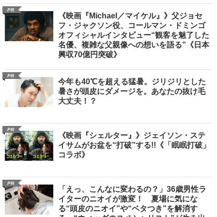
PR
《映画『Michael／マイケル』》父ジョセ
フ・ジャクソン役、コールマン・ドミンゴ
オフィシャルインタビュー“観客を魅了した
名優、複雑な父親像への想いを語る”《日本
興収70億円突破》
PR
今年も40℃を超える猛暑。ジリジリとした
暑さが頭皮にダメージを。あなたの抜け毛
大丈夫！？
PR
《映画『シェルター』》ジェイソン・ステ
イサムがお盆を“打破”する!!《「眠眠打破」
コラボ》
PR
「えっ、こんなに変わるの？」36歳男性ラ
イターのニオイが激変！ 夏場に気にな
る“頭皮のニオイ”や“ベタつき”を解消す