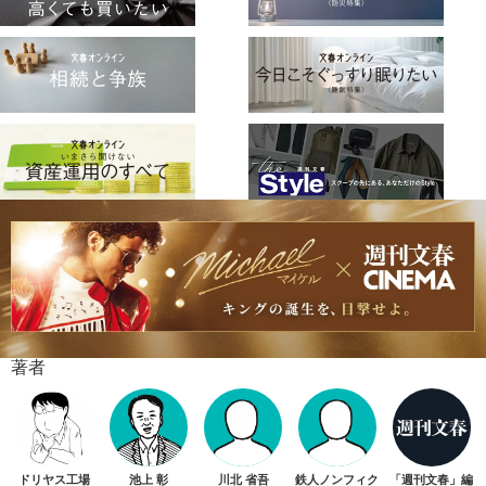
著者
ドリヤス工場
池上 彰
川北 省吾
鉄人ノンフィク
「週刊文春」編