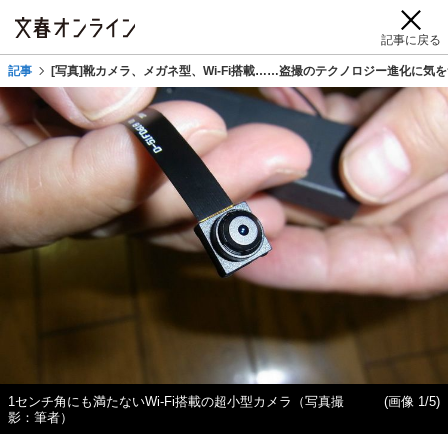
記事に戻る
記事
[写真]靴カメラ、メガネ型、Wi-Fi搭載……盗撮のテクノロジー進化に気
1センチ角にも満たないWi-Fi搭載の超小型カメラ（写真撮
(画像 1/5)
影：筆者）