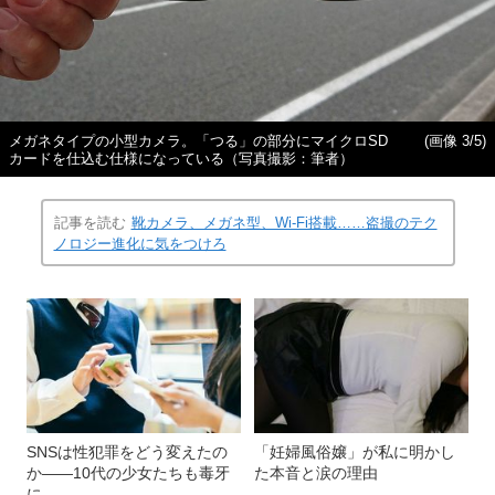
メガネタイプの小型カメラ。「つる」の部分にマイクロSD
(画像 3/5)
カードを仕込む仕様になっている（写真撮影：筆者）
記事を読む
靴カメラ、メガネ型、Wi-Fi搭載……盗撮のテク
ノロジー進化に気をつけろ
SNSは性犯罪をどう変えたの
「妊婦風俗嬢」が私に明かし
か――10代の少女たちも毒牙
た本音と涙の理由
に