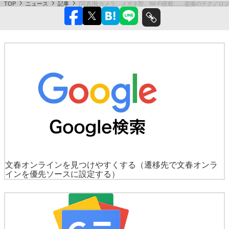
TOP
ニュース
記事
[写真]靴カメラ、メガネ型、Wi-Fi搭載……盗撮のテクノ
文春オンラインを見つけやすくする
（遷移先で文春オンラ
インを優先ソースに設定する）