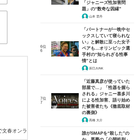
「ジャニーズ性加害問
題」の“数奇な因縁”
山本 雲丹
「パートナーが一晩中セ
ックスしていて寝られな
い」と解散に至った女子
6位
ペアも…オリンピック選
6
手村の“知られざる性事
情”とは
辰巳JUNK
「近藤真彦が使っていた
部屋で…」「性器を握ら
される」ジャニー喜多川
7位
による性加害、語り始め
7
た被害者たち《徹底取材
の裏側》
髙橋 大介
で文春オンラ
誰がSMAPを“殺した”の
か 悪夢の「公開処刑」