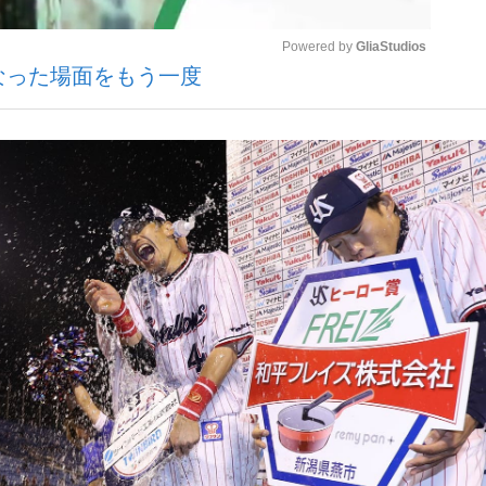
Powered by 
GliaStudios
なった場面をもう一度
Mute
”の真実 選手が明かす...
「敗因分析は一切聞かれなか
キングの誕生
もっと見る
の国から』倉本聰氏（91...