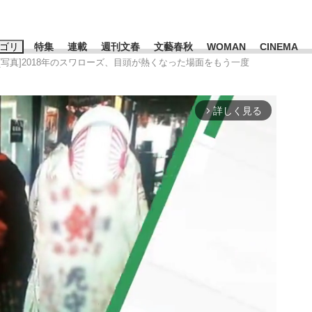
ゴリ
特集
連載
週刊文春
文藝春秋
WOMAN
CINEMA
[写真]2018年のスワローズ、目頭が熱くなった場面をもう一度
キーワード入力
ス
エンタメ
ライフ
ビジネス
詳しく見る
arrow_forward_ios
ーワードタグ一覧
山凌輝
#高市早苗
#後藤真希
#森岡毅
#城彰二
#内田有紀
#亀和田武
み会、JIN→伊豆の...
「90%は失敗する。でも…」
私のあのとき