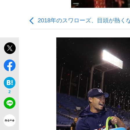
2018年のスワローズ、目頭が熱く
観る将棋、読む将棋
「最悪の空気のまま解散」WBC日本代表“敗戦
2
いまさら聞けない資産運用のすべて
「クマが悪者扱いされているのが悲しい」『北