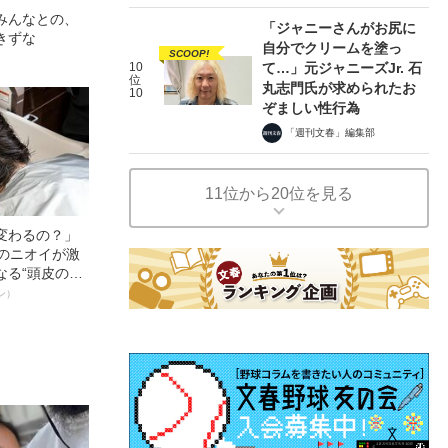
みんなとの、
「ジャニーさんがお尻に
きずな
自分でクリームを塗っ
SCOOP!
10
て…」元ジャニーズJr. 石
位
丸志門氏が求められたお
10
ぞましい性行為
「週刊文春」編集部
11位から20位を見る
変わるの？」
ーのニオイが激
なる“頭皮のニ
”を解消す
ン）
スペシャリス
徹底ケアとは