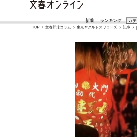
新着
ランキング
カテ
TOP
文春野球コラム
東京ヤクルトスワローズ
記事
スクープ
ニュー
おすすめのキ
#藤田晋
#三
#玉木雄一郎
《BTS厳戒トーキョー滞在記》RM→渋谷で飲
終戦から81年