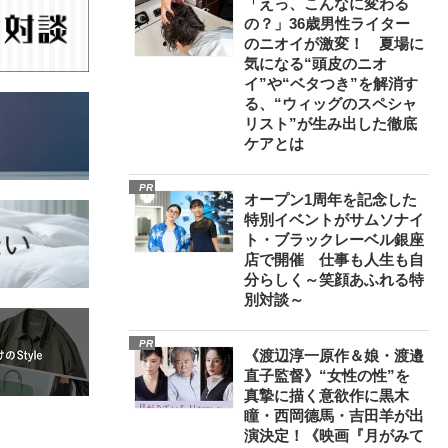
「えっ、こんなに変わる
の？」36歳男性ライター
のニオイが激変！ 夏場に
気になる“頭皮のニオ
イ”や“ベタつき”を解消す
る、“ウィッグのスペシャ
リスト”が生み出した徹底
ケアとは
PR
オープン1周年を記念した
特別イベントがサムソナイ
ト・ブラックレーベル銀座
店で開催 仕事も人生も自
分らしく～笑顔あふれる特
別対談～
PR
《渡辺淳一原作＆娘・渡邉
直子監督》“女性の性”を
真摯に描く意欲作に黒木
瞳・西岡德馬・吉田羊が出
演決定！《映画『月がみて