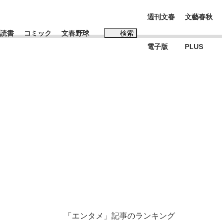
週刊文春
文藝春秋
読書
コミック
文春野球
検索
電子版
PLUS
インタビュー
読書
#松田聖子
本田圭佑が初めて明かした日本代表監督に...
、私のいま
「エンタメ」記事のランキング