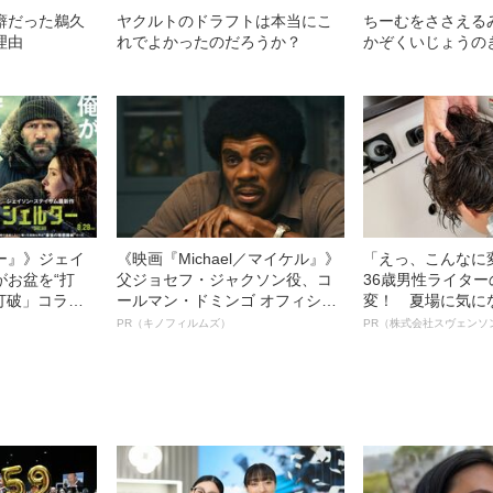
癖だった鵜久
ヤクルトのドラフトは本当にこ
ちーむをささえる
理由
れでよかったのだろうか？
かぞくいじょうの
ー』》ジェイ
《映画『Michael／マイケル』》
「えっ、こんなに
がお盆を“打
父ジョセフ・ジャクソン役、コ
36歳男性ライタ
眠打破」コラ
ールマン・ドミンゴ オフィシャ
変！ 夏場に気に
ルインタビュー“観客を魅了した
オイ”や“ベタつき
PR（キノフィルムズ）
PR（株式会社スヴェンソ
名優、複雑な父親像への想いを
る、“ウィッグの
語る”《日本興収70億円突破》
ト”が生み出した