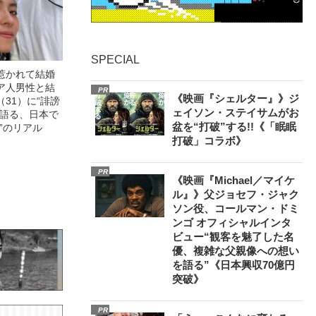
SPECIAL
惹かれて結婚
ア人男性と結
PR
《映画『シェルター』》ジ
31）に“誹謗
ェイソン・ステイサムがお
が語る、日本で
盆を“打破”する!!《「眠眠
”のリアル
打破」コラボ》
PR
《映画『Michael／マイケ
ル』》父ジョセフ・ジャク
ソン役、コールマン・ドミ
ンゴ オフィシャルインタ
ビュー“観客を魅了した名
優、複雑な父親像への想い
を語る”《日本興収70億円
突破》
PR