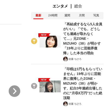
エンタメ
総合
最新
24時間
週間
月間
写真
「再結成するなら5人全員
がいい」「でも、どうし
ても連絡が取れなく
NEW
て…」元ZONE・
った」侍ジャパン選手が証言した“NPB聞...
を、目撃せよ。
MIZUHO（38）が明かす
「19年ぶりに芸能界復
帰」した本当の理由
佐藤 ちひろ
「印税は1円ももらってい
ません」19年ぶりに芸能
界に復帰したZONE・
NEW
MIZUHO（38）が明か
次
す、紅白3年連続出場した
のに“月収8万円”だった絶
頂期
佐藤 ちひろ