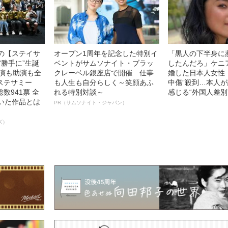
中の【ステイサ
オープン1周年を記念した特別イ
「黒人の下半身に
“勝手に”生誕
ベントがサムソナイト・ブラッ
したんだろ」ケニ
主演も助演も全
クレーベル銀座店で開催 仕事
婚した日本人女性（
ステサミー
も人生も自分らしく～笑顔あふ
中傷”殺到…本人
数941票 全
れる特別対談～
感じる“外国人差別
輝いた作品とは
PR（サムソナイト・ジャパン）
ズ）