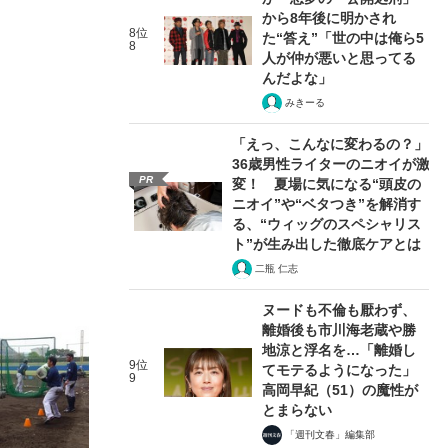
から8年後に明かされ
8位
た“答え”「世の中は俺ら5
8
人が仲が悪いと思ってる
んだよな」
みきーる
「えっ、こんなに変わるの？」
36歳男性ライターのニオイが激
PR
変！ 夏場に気になる“頭皮の
ニオイ”や“ベタつき”を解消す
る、“ウィッグのスペシャリス
ト”が生み出した徹底ケアとは
二瓶 仁志
ヌードも不倫も厭わず、
離婚後も市川海老蔵や勝
地涼と浮名を…「離婚し
9位
てモテるようになった」
9
高岡早紀（51）の魔性が
とまらない
「週刊文春」編集部