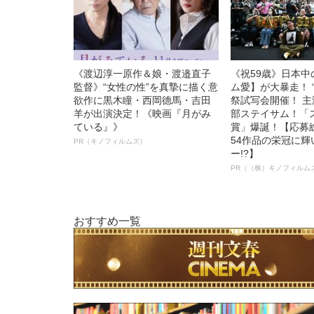
《渡辺淳一原作＆娘・渡邉直子
《祝59歳》日本
監督》“女性の性”を真摯に描く意
ム愛】が大暴走！ 
欲作に黒木瞳・西岡德馬・吉田
祭試写会開催！ 
羊が出演決定！《映画『月がみ
部ステイサム！「
ている』》
賞」爆誕！【応募総
54作品の栄冠に
PR（キノフィルムズ）
ー!?】
PR（（株）キノフィルム
おすすめ一覧