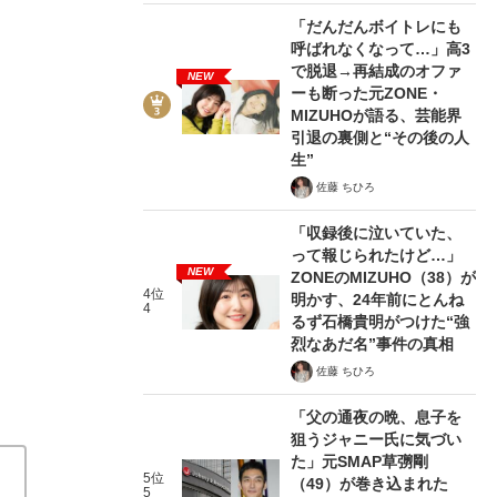
「だんだんボイトレにも
呼ばれなくなって…」高3
で脱退→再結成のオファ
NEW
ーも断った元ZONE・
MIZUHOが語る、芸能界
2/3
引退の裏側と“その後の人
生”
佐藤 ちひろ
「収録後に泣いていた、
って報じられたけど…」
NEW
ZONEのMIZUHO（38）が
4位
明かす、24年前にとんね
4
るず石橋貴明がつけた“強
烈なあだ名”事件の真相
佐藤 ちひろ
「父の通夜の晩、息子を
狙うジャニー氏に気づい
た」元SMAP草彅剛
5位
（49）が巻き込まれた
5