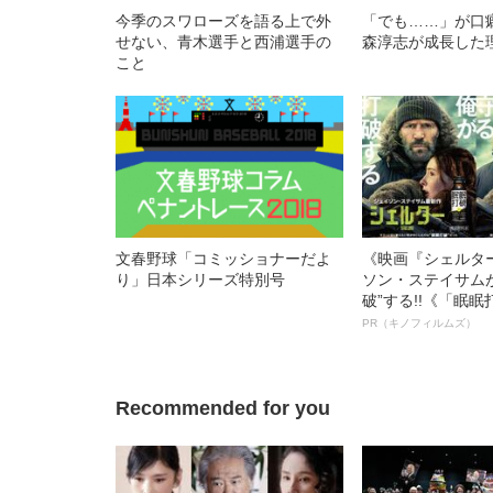
今季のスワローズを語る上で外
「でも……」が口
せない、青木選手と西浦選手の
森淳志が成長した
こと
文春野球「コミッショナーだよ
《映画『シェルタ
り」日本シリーズ特別号
ソン・ステイサム
破”する!!《「眠
ボ》
PR（キノフィルムズ）
Recommended for you