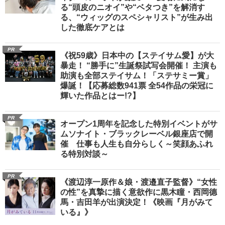
る“頭皮のニオイ”や“ベタつき”を解消す
る、“ウィッグのスペシャリスト”が生み出
した徹底ケアとは
PR
《祝59歳》日本中の【ステイサム愛】が大
暴走！ “勝手に”生誕祭試写会開催！ 主演も
助演も全部ステイサム！「ステサミー賞」
爆誕！【応募総数941票 全54作品の栄冠に
輝いた作品とはー!?】
PR
オープン1周年を記念した特別イベントがサ
ムソナイト・ブラックレーベル銀座店で開
催 仕事も人生も自分らしく～笑顔あふれ
る特別対談～
PR
《渡辺淳一原作＆娘・渡邉直子監督》“女性
の性”を真摯に描く意欲作に黒木瞳・西岡德
馬・吉田羊が出演決定！《映画『月がみて
いる』》