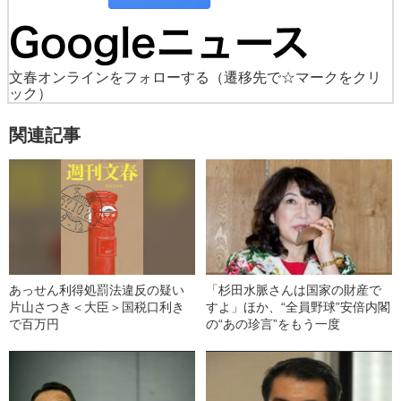
文春オンラインをフォローする
（遷移先で☆マークをクリ
ック）
関連記事
あっせん利得処罰法違反の疑い
「杉田水脈さんは国家の財産で
片山さつき＜大臣＞国税口利き
すよ」ほか、“全員野球”安倍内閣
で百万円
の“あの珍言”をもう一度