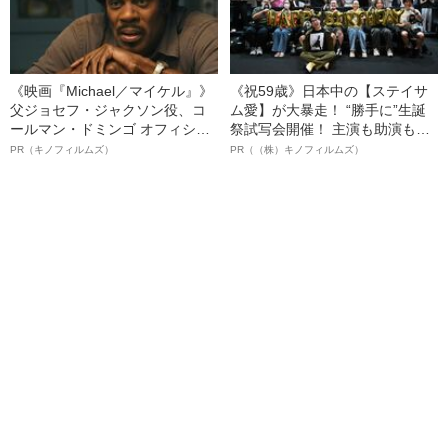
《映画『Michael／マイケル』》
《祝59歳》日本中の【ステイサ
父ジョセフ・ジャクソン役、コ
ム愛】が大暴走！ “勝手に”生誕
ールマン・ドミンゴ オフィシャ
祭試写会開催！ 主演も助演も全
ルインタビュー“観客を魅了した
部ステイサム！「ステサミー
PR（キノフィルムズ）
PR（（株）キノフィルムズ）
名優、複雑な父親像への想いを
賞」爆誕！【応募総数941票 全
語る”《日本興収70億円突破》
54作品の栄冠に輝いた作品とは
ー!?】