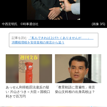
中西宏明氏 ©時事通信社
(画像 3/5)
記事を読む
「私もできれば上げたくありませんが……」
消費税増税を安倍首相の発言から追う
あっせん利得処罰法違反の疑
「教育勅語に普遍性」発言
い 片山さつき＜大臣＞国税口
柴山文科相の出身高校は？
利きで百万円