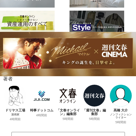
著者
ドリヤス工場
時事ドットコム
「文春オンライ
「週刊文春」編
髙橋 大介
ン」編集部
集部
漫画家
ノンフィクション
4時間前
ライター
5時間前
5時間前
4時間前
5時間前