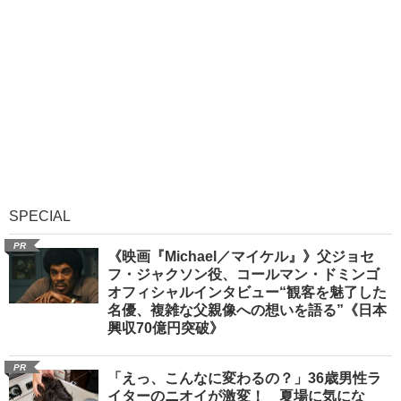
SPECIAL
PR
《映画『Michael／マイケル』》父ジョセ
フ・ジャクソン役、コールマン・ドミンゴ
オフィシャルインタビュー“観客を魅了した
名優、複雑な父親像への想いを語る”《日本
興収70億円突破》
PR
「えっ、こんなに変わるの？」36歳男性ラ
イターのニオイが激変！ 夏場に気にな