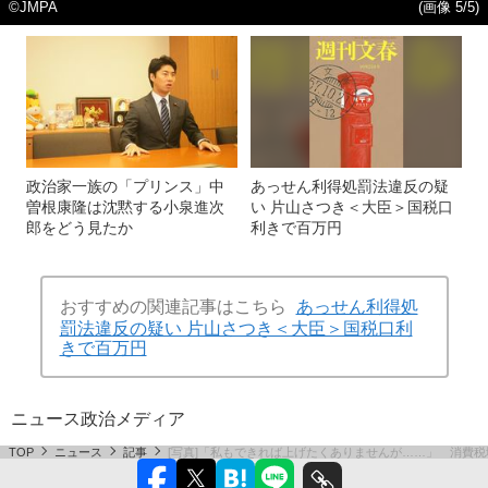
©JMPA
(画像 5/5)
政治家一族の「プリンス」中
あっせん利得処罰法違反の疑
曽根康隆は沈黙する小泉進次
い 片山さつき＜大臣＞国税口
郎をどう見たか
利きで百万円
おすすめの関連記事はこちら
あっせん利得処
罰法違反の疑い 片山さつき＜大臣＞国税口利
きで百万円
ニュース
政治
メディア
TOP
ニュース
記事
[写真]「私もできれば上げたくありませんが……」 消費