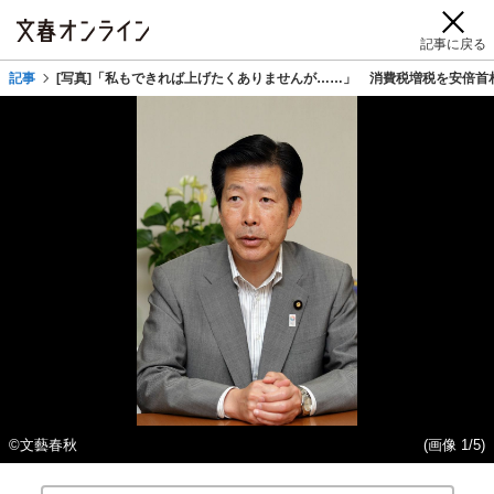
記事に戻る
記事
[写真]「私もできれば上げたくありませんが……」 消費税増税を安倍首
©文藝春秋
(画像 1/5)