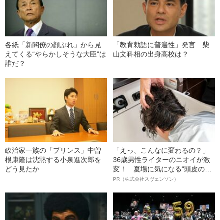
各紙「新閣僚の顔ぶれ」から見
「教育勅語に普遍性」発言 柴
えてくる“やらかしそうな大臣”は
山文科相の出身高校は？
誰だ？
政治家一族の「プリンス」中曽
「えっ、こんなに変わるの？」
根康隆は沈黙する小泉進次郎を
36歳男性ライターのニオイが激
どう見たか
変！ 夏場に気になる“頭皮のニ
オイ”や“ベタつき”を解消す
PR（株式会社スヴェンソン）
る、“ウィッグのスペシャリス
ト”が生み出した徹底ケアとは