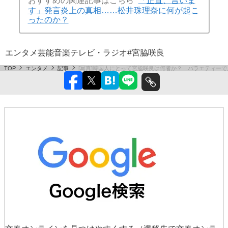
おすすめの関連記事はこちら
「正直、言いま
す」発言炎上の真相……松井珠理奈に何が起こ
ったのか？
エンタメ
芸能
音楽
テレビ・ラジオ
#宮脇咲良
TOP
エンタメ
記事
[写真]韓国人にとって宮脇咲良は何者か？ バラエティー