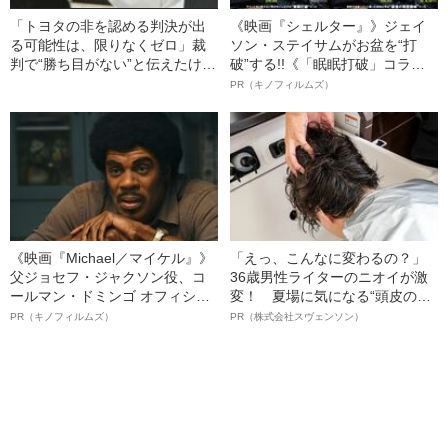
「トヨタの非を認める判決が出
《映画『シェルター』》ジェイ
る可能性は、限りなくゼロ」裁
ソン・ステイサムがお盆を“打
判で“勝ち目がない”と伝えたけれ
破”する!!《「眠眠打破」コラ
ど…《池袋暴走事故》父・飯塚
ボ》
PR（キノフィルムズ）
幸三を説得できなかった「長男
の葛藤」
《映画『Michael／マイケル』》
「えっ、こんなに変わるの？」
父ジョセフ・ジャクソン役、コ
36歳男性ライターのニオイが激
ールマン・ドミンゴ オフィシャ
変！ 夏場に気になる“頭皮のニ
ルインタビュー“観客を魅了した
オイ”や“ベタつき”を解消す
PR（キノフィルムズ）
PR（株式会社スヴェンソン）
名優、複雑な父親像への想いを
る、“ウィッグのスペシャリス
語る”《日本興収70億円突破》
ト”が生み出した徹底ケアとは