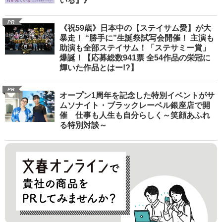
いる』》
PR
《祝59歳》日本中の【ステイサム愛】が大
暴走！ “勝手に”生誕祭試写会開催！ 主演も
助演も全部ステイサム！「ステサミー賞」
爆誕！【応募総数941票 全54作品の栄冠に
輝いた作品とはー!?】
PR
オープン1周年を記念した特別イベントがサ
ムソナイト・ブラックレーベル銀座店で開
催 仕事も人生も自分らしく～笑顔あふれ
る特別対談～