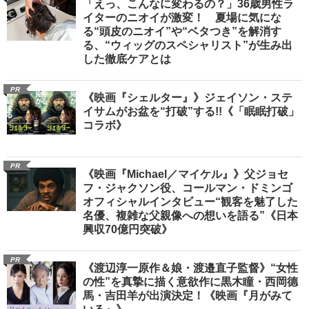
「えっ、こんなに変わるの？」36歳男性ラ
イターのニオイが激変！ 夏場に気にな
る“頭皮のニオイ”や“ベタつき”を解消す
る、“ウィッグのスペシャリスト”が生み出
した徹底ケアとは
PR
《映画『シェルター』》ジェイソン・ステ
イサムがお盆を“打破”する!!《「眠眠打破」
コラボ》
PR
《映画『Michael／マイケル』》父ジョセ
フ・ジャクソン役、コールマン・ドミンゴ
オフィシャルインタビュー“観客を魅了した
名優、複雑な父親像への想いを語る”《日本
興収70億円突破》
PR
《渡辺淳一原作＆娘・渡邉直子監督》“女性
の性”を真摯に描く意欲作に黒木瞳・西岡德
馬・吉田羊が出演決定！《映画『月がみて