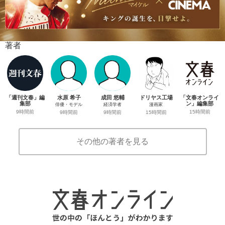
著者
「週刊文春」編
水原 希子
成田 悠輔
ドリヤス工場
「文春オンライ
集部
ン」編集部
俳優・モデル
経済学者
漫画家
9時間前
15時間前
9時間前
9時間前
15時間前
その他の著者を見る