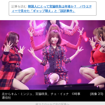
記事を読む
韓国人にとって宮脇咲良は何者か？ バラエテ
ィーで見せた「ギャップ萌え」と「誤訳事件」
左からキム・ミンジュ、宮脇咲良、チェ・イェナ ©時事
(画像 2/3)
通信社
縦スクロールで次の写真へ