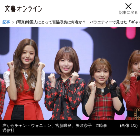
記事に戻る
記事
[写真]韓国人にとって宮脇咲良は何者か？ バラエティーで見せた「ギャ
左からチャン・ウォニョン、宮脇咲良、矢吹奈子 ©時事
(画像 1/3)
通信社