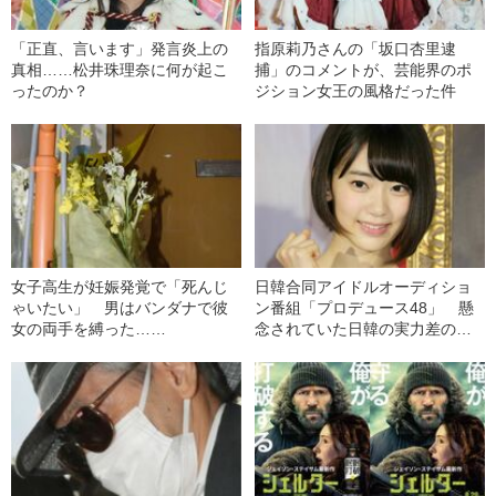
「正直、言います」発言炎上の
指原莉乃さんの「坂口杏里逮
真相……松井珠理奈に何が起こ
捕」のコメントが、芸能界のポ
ったのか？
ジション女王の風格だった件
女子高生が妊娠発覚で「死んじ
日韓合同アイドルオーディショ
ゃいたい」 男はバンダナで彼
ン番組「プロデュース48」 懸
女の両手を縛った……
念されていた日韓の実力差のゆ
くえ