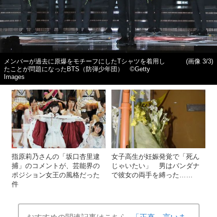
メンバーが過去に原爆をモチーフにしたTシャツを着用し
(画像 3/3)
たことが問題になったBTS（防弾少年団） ©Getty
Images
指原莉乃さんの「坂口杏里逮
女子高生が妊娠発覚で「死ん
捕」のコメントが、芸能界の
じゃいたい」 男はバンダナ
ポジション女王の風格だった
で彼女の両手を縛った……
件