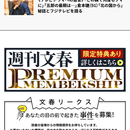
に」「五郎の最期は…」倉本聰（91）「北の国から」
秘話とフジテレビを語る