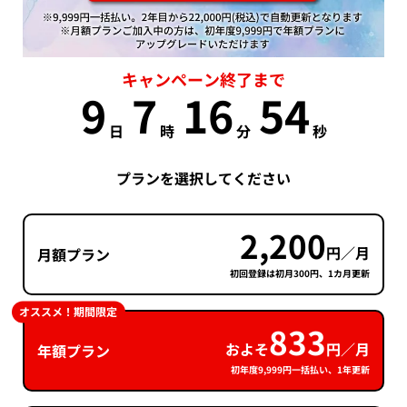
キャンペーン終了まで
9
7
16
54
日
時
分
秒
プランを選択してください
2,200
円／月
月額プラン
初回登録は初月300円、1カ月更新
オススメ！期間限定
833
およそ
円／月
年額プラン
初年度9,999円一括払い、1年更新