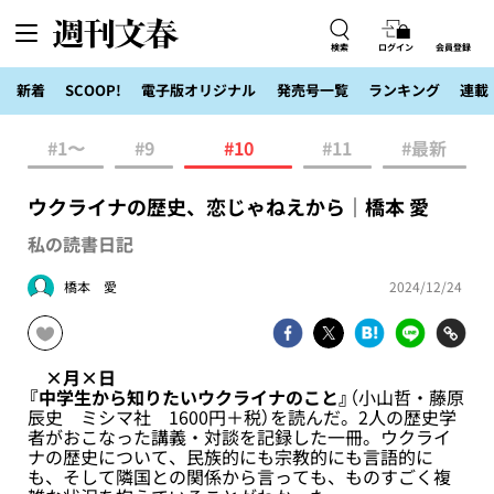
検索
ログイン
会員登録
新着
SCOOP!
電子版オリジナル
発売号一覧
ランキング
連載
#1〜
#9
#10
#11
#最新
ウクライナの歴史、恋じゃねえから｜橋本 愛
私の読書日記
橋本 愛
2024/12/24
×月×日
『中学生から知りたいウクライナのこと』
（小山哲・藤原
辰史 ミシマ社 1600円＋税）を読んだ。2人の歴史学
者がおこなった講義・対談を記録した一冊。ウクライ
ナの歴史について、民族的にも宗教的にも言語的に
も、そして隣国との関係から言っても、ものすごく複