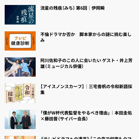
流星の残痕（みち） 第6回｜伊岡瞬
不倫ドラマか否か 脚本家からの謎に挑む楽し
み
阿川佐和子のこの人に会いたい ゲスト・井上芳
雄（ミュージカル俳優）
【アイスノンスカーフ】｜三宅香帆の令和新語採
集
「僕がW杯代表監督をやるべき理由」｜本田圭佑
×藤田晋（サイバー会長）
《テレビドラマへの遺言》「この森で何度もクマ