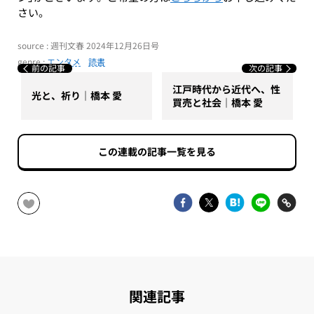
さい。
source : 週刊文春 2024年12月26日号
genre :
エンタメ
読書
前の記事
次の記事
江戸時代から近代へ、性
光と、祈り｜橋本 愛
買売と社会｜橋本 愛
この連載の記事一覧を見る
関連記事