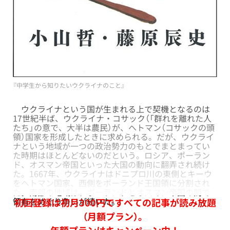
『中学生から知りたいウクライナのこと』
ウクライナという国が生まれる上で契機となるのは
17世紀半ば、ウクライナ・コサック（「群れを離れた人
たち」の意で、大半は農民）が、ヘトマン（コサックの頭
領）国家を形成したときに求められる。だが、ウクライ
ナという地域が一つの政治勢力のもとでまとまってい
た時期はほとんどないのだという。ロシア、ポーラン
ド、オスマン帝国といった大国の動向に翻弄され続け
た。1667年、ウクライナはドニプロ川の東側とキーウ
をヘトマン国家、西側をポーランド王国領に分割され
た。南部の地域は、ポーランドとオスマン帝国の間で
領有をめぐり争いが続いた。
初回登録は初月300円ですべての記事が読み放題
（月額プラン）。