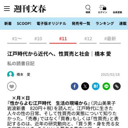
検索
ログイン
会員登録
新着
SCOOP!
電子版オリジナル
発売号一覧
ランキング
連載
#1〜
#10
#11
#12
#最新
江戸時代から近代へ、性買売と社会｜橋本 愛
私の読書日記
橋本 愛
2025/02/18
×月×日
『性からよむ江戸時代 生活の現場から』
（沢山美果子
岩波新書 820円＋税）を読んだ。江戸時代に生きた
人々の性の日常、そして性買売の実態について知りた
かった。「売春」ではなく「買春」もしくは「性買売」と表
記するのは、近年の研究動向と、「買う男・身を売る女