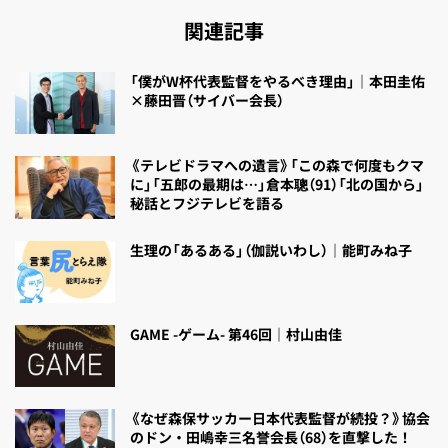
関連記事
「僕がW杯代表監督をやるべき理由」｜本田圭佑
×藤田晋（サイバー会長）
《テレビドラマへの遺言》「この森で何度もクマ
に」「五郎の最期は…」倉本聰（91）「北の国から」
秘話とフジテレビを語る
生理の「あるある」（伽説いわし）｜能町みね子
GAME -ゲーム- 第46回｜村山由佳
《なぜ森保サッカー日本代表監督が続投？》協会
のドン・田嶋幸三名誉会長（68）を直撃した！