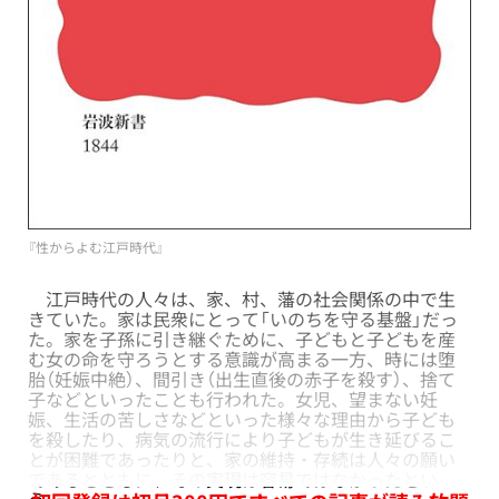
『性からよむ江戸時代』
江戸時代の人々は、家、村、藩の社会関係の中で生
きていた。家は民衆にとって「いのちを守る基盤」だっ
た。家を子孫に引き継ぐために、子どもと子どもを産
む女の命を守ろうとする意識が高まる一方、時には堕
胎（妊娠中絶）、間引き（出生直後の赤子を殺す）、捨て
子などといったことも行われた。女児、望まない妊
娠、生活の苦しさなどといった様々な理由から子ども
を殺したり、病気の流行により子どもが生き延びるこ
とが困難であったりと、家の維持・存続は人々の願い
であるとともに、その実現は容易ではなかったとい
う。