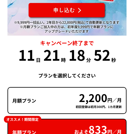
キャンペーン終了まで
11
21
18
52
日
時
分
秒
プランを選択してください
2,200
円／月
月額プラン
初回登録は初月300円、1カ月更新
オススメ！期間限定
833
およそ
円／月
年額プラン