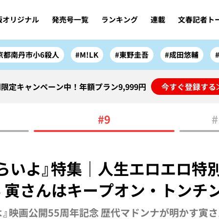
版オリジナル
発売号一覧
ランキング
連載
文春記者ト
京都南丹市小6殺人
#M!LK
#東野圭吾
#成田悠輔
限定キャンペーン中！年額プラン9,999円
今すぐ登録する
#9
#
らいよ』特集｜人生エロエロ特別
 寅さんはキープオン・トンチ
』映画公開55周年記念 歴代マドンナが明かす寅