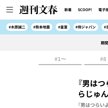
新着
SCOOP!
電子
#木原誠二
#熊本地震
#皇室
#侍ジャパン
#
期間
#1〜
#8
『男はつ
らじゅん
『男はつらいよ