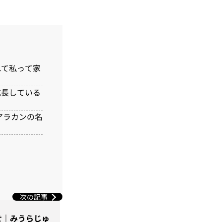
れて私って家
成長している
アラカンの名
次の記事
せ｜みうらじゅ