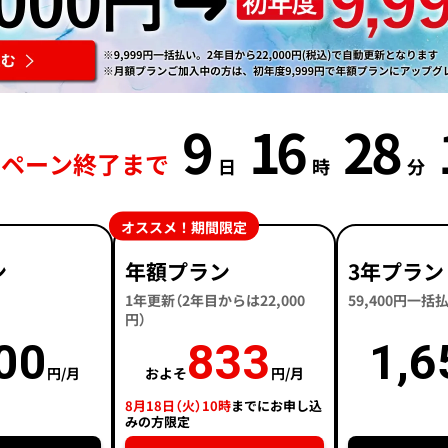
9
16
28
ンペーン終了まで
日
時
分
オススメ！期間限定
ン
年額プラン
3年プラン
1年更新（2年目からは22,000
59,400円一
円）
00
833
1,6
円/月
およそ
円/月
8月18日（火）10時
までにお申し込
みの方限定