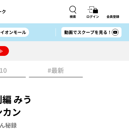
ーク
検索
ログイン
会員登録
#イオンモール
動画でスクープを見る！
≫
10
#最新
編 みう
ンカン
さん秘録