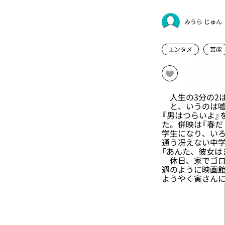
みうら じゅん
エンタメ
芸能
人生の3分の2
と、いうのは嘘
『男はつらいよ』
た。併映は『春だ
学生になり、い
通う冴えない中
「あんた、彼女は
休日、家でゴロ
週のように映画館
ようやく寅さん