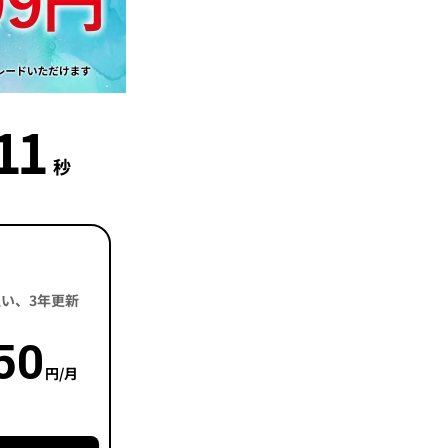
10
秒
括払い、3年更新
50
円/月