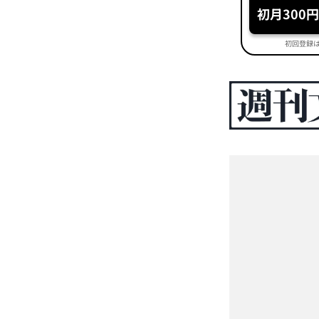
初月300
初回登録は