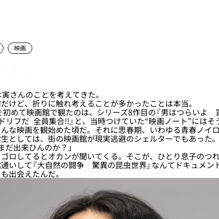
映画
は寅さんのことを考えてきた。
だけど、折りに触れ考えることが多かったことは本当。
を初めて映画館で観たのは、シリーズ8作目の『男はつらいよ 
ドリフだ 全員集合!!』と、当時つけていた“映画ノート”には
ろんな映画を観始めた頃だ。それに思春期、いわゆる青春ノイ
学生としては、街の映画館が現実逃避のシェルターでもあった
まだ出来ひんのか？」
ゴロしてるとオカンが聞いてくる。そこが、ひとり息子のつれ
通いして『大自然の闘争 驚異の昆虫世界』なんてドキュメン
にも出会えたんだ。