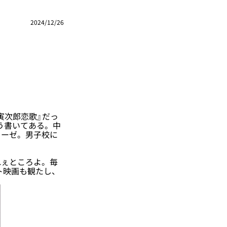
2024/12/26
寅次郎恋歌』だっ
そう書いてある。中
ローゼ。男子校に
。
ぇところよ。毎
ト映画も観たし、