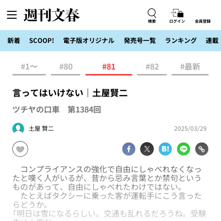
検索
ログイン
会員登録
新着
SCOOP!
電子版オリジナル
発売号一覧
ランキング
連載
#1〜
#80
#81
#82
#最新
言ってはいけない｜土屋賢二
ツチヤの口車 第1384回
土屋 賢二
2025/03/29
コンプライアンスの強化で自由にしゃべれなくなっ
たと嘆く人がいるが、昔から忌み言葉とか禁句という
ものがあって、自由にしゃべれたわけではない。
たとえばタクシーに乗った客が運転手にこう言った
らどうか。
「明日は雪になるらしい。交通も乱れるだろうね。受験