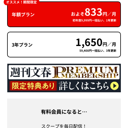
オススメ！期間限定
833
およそ
円／月
年額プラン
初年度9,999円一括払い、1年更新
1,650
円／月
3年プラン
59,400円一括払い、3年更新
有料会員になると…
スクープを毎日配信！