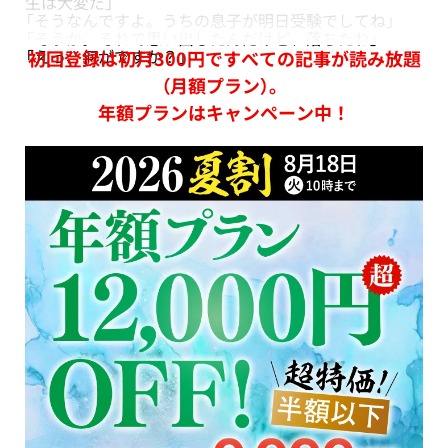
生は大変だ」
「そうなんですよ。うちの息子が明日受験でしてね」
「そうか。それで思い出したんだけど、落ちたね」
「えっ、何がですか？」
初回登録は初月300円ですべての記事が読み放題
（月額プラン）。
年額プランはキャンペーン中！