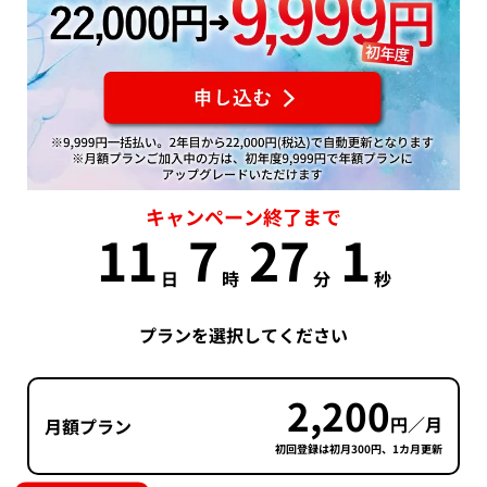
キャンペーン終了まで
11
7
27
0
日
時
分
秒
プランを選択してください
2,200
円／月
月額プラン
初回登録は初月300円、1カ月更新