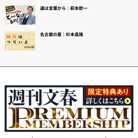
運は言葉から｜萩本欽一
名古屋の夏｜杉本昌隆