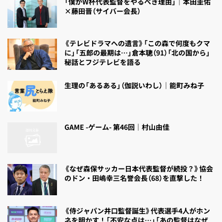
「僕がW杯代表監督をやるべき理由」｜本田圭佑
×藤田晋（サイバー会長）
《テレビドラマへの遺言》「この森で何度もクマ
に」「五郎の最期は…」倉本聰（91）「北の国から」
秘話とフジテレビを語る
生理の「あるある」（伽説いわし）｜能町みね子
GAME -ゲーム- 第46回｜村山由佳
《なぜ森保サッカー日本代表監督が続投？》協会
のドン・田嶋幸三名誉会長（68）を直撃した！
《侍ジャパン井口監督誕生》代表選手4人がホン
ネを明かす！「不安な点は…」「あの監督はなぜ