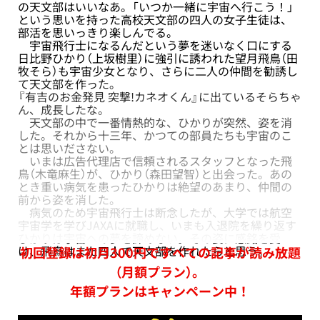
の天文部はいいなあ。「いつか一緒に宇宙へ行こう！」
という思いを持った高校天文部の四人の女子生徒は、
部活を思いっきり楽しんでる。
宇宙飛行士になるんだという夢を迷いなく口にする
日比野ひかり（上坂樹里）に強引に誘われた望月飛鳥（田
牧そら）も宇宙少女となり、さらに二人の仲間を勧誘し
て天文部を作った。
『有吉のお金発見 突撃!カネオくん』に出ているそらちゃ
ん、成長したな。
天文部の中で一番情熱的な、ひかりが突然、姿を消
した。それから十三年、かつての部員たちも宇宙のこ
とは思いださない。
いまは広告代理店で信頼されるスタッフとなった飛
鳥（木竜麻生）が、ひかり（森田望智）と出会った。あの
とき重い病気を患ったひかりは絶望のあまり、仲間の
前から姿を消した。
病気のため宇宙飛行士は断念したが、大学では航空
宇宙学を学びJAXAに就職し、いまも入退院を繰り返す
ひかりは宇宙への夢を諦めない。その姿に感銘を受
け、飛鳥はまた四人で天文部を作れたらと思う。
初回登録は初月300円ですべての記事が読み放題
（月額プラン）。
年額プランはキャンペーン中！