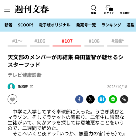
検索
ログイン
会員登録
新着
SCOOP!
電子版オリジナル
発売号一覧
ランキング
連載
#1〜
#106
#107
#108
#最新
天文部のメンバーが再結集 森田望智が魅せるシ
スターフッド
テレビ健康診断
亀和田 武
2025/10/18
中学に入学してすぐ卓球部に入った。うさぎ跳びと
マラソン、そしてラケットの素振り。二年生に陰湿な
生徒がいて、何かアラを探しては意地悪なことをいう
ので、二週間で辞めた。
そこへいくと夜ドラ『いつか、無重力の宙（そら）で』