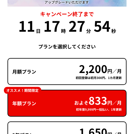
キャンペーン終了まで
11
17
27
54
日
時
分
秒
プランを選択してください
2,200
円／月
月額プラン
初回登録は初月300円、1カ月更新
オススメ！期間限定
833
およそ
円／月
年額プラン
初年度9,999円一括払い、1年更新
1,650