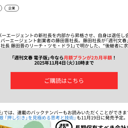
企業
バーエージェントの新社長を内部から昇格させ、自身は退任し
バーエージェント創業者の藤田晋社長。藤田社長が「週刊文春
社長 藤田晋のリーチ・ツモ・ドラ1」で明かした、“後継者に
「週刊文春 電子版」今なら
月額プランが2カ月
半額
！
2025年11月4日（火）10時まで
ご購読はこちら
版」では、連載のバックナンバーもお読みいただくことができま
眼 「押し引き」を見極める思考と技術』
も11月19日に発売予定。
連載第
長期保有すべき会社