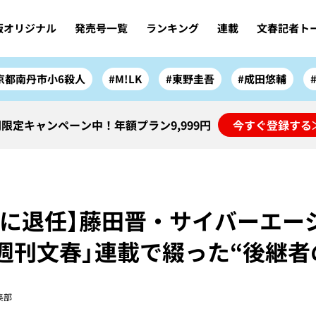
版オリジナル
発売号一覧
ランキング
連載
文春記者ト
京都南丹市小6殺人
#M!LK
#東野圭吾
#成田悠輔
限定キャンペーン中！年額プラン9,999円
今すぐ登録する
6年に退任】藤田晋・サイバーエー
週刊文春」連載で綴った“後継者
集部