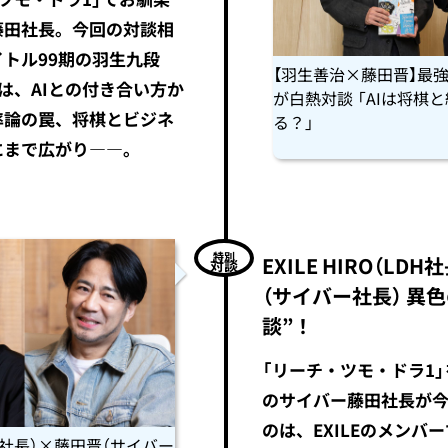
藤田社長。今回の対談相
トル99期の羽生九段
【羽生善治×藤田晋】最
は、AIとの付き合い方か
が白熱対談 「AIは将棋
率論の罠、将棋とビジネ
る？」
にまで広がり――。
特別
EXILE HIRO（LD
対談
（サイバー社長） 異
談”！
「リーチ・ツモ・ドラ1
のサイバー藤田社長が
のは、EXILEのメンバ
（LDH社長）×藤田晋（サイバー