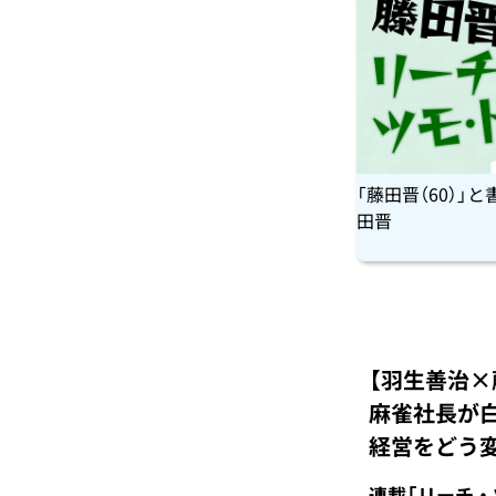
「藤田晋（60）」
田晋
【羽生善治×
麻雀社長が白
経営をどう
連載「リーチ・