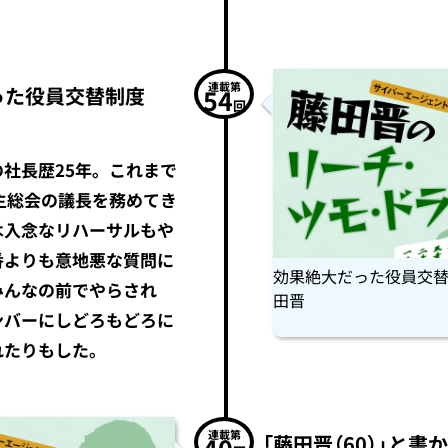
連載第
った役員交替制度
54
回
社長歴25年。これまで
主総会の議長を務めてき
は入念なリハーサルもや
番よりも意地悪な質問に
効果絶大だった役員交替制
みんなの前でやらされ
田晋
ンバーにしどろもどろに
れたりもした。
連載第
「藤田晋（60）」と書