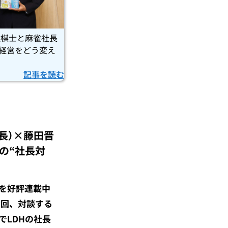
強棋士と麻雀社長
と経営をどう変え
記事を読む
H社長）×藤田晋
色の“社長対
」を好評連載中
今回、対談する
ーでLDHの社長