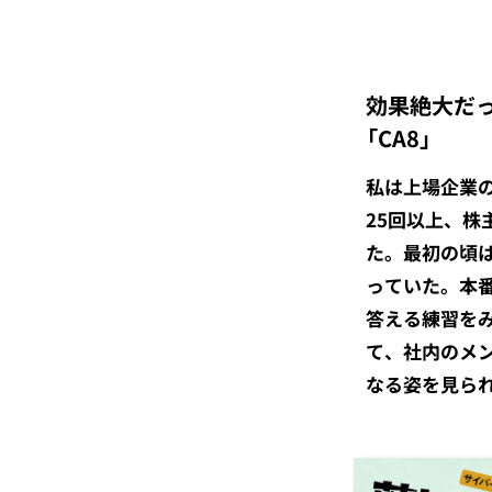
効果絶大だ
「CA8」
私は上場企業の
25回以上、株
た。最初の頃
っていた。本
答える練習を
て、社内のメ
なる姿を見ら