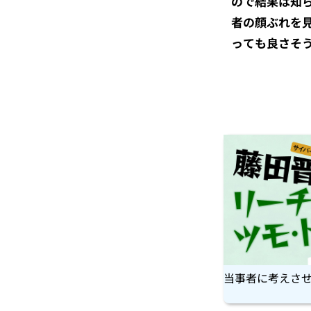
ので結果は知
者の顔ぶれを
っても良さそ
当事者に考えさ