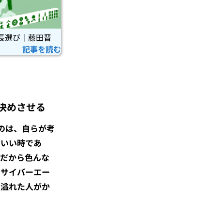
長選び｜藤田晋
記事を読む
決めさせる
のは、自らが考
ていい時であ
名だから色んな
にサイバーエー
ち溢れた人がか
。