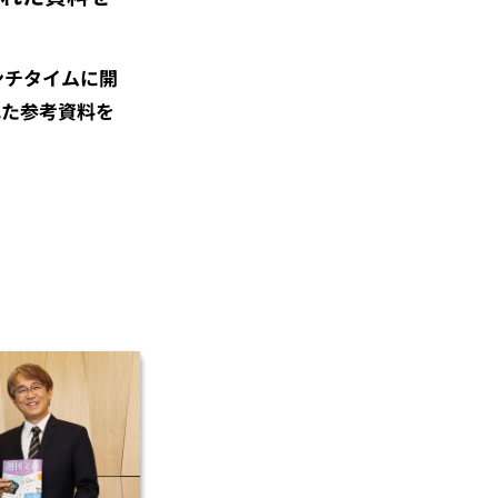
ンチタイムに開
れた参考資料を
。