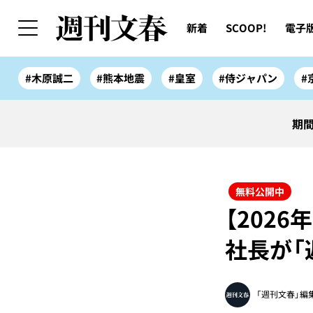
新着
SCOOP!
電子
#木原誠二
#熊本地震
#皇室
#侍ジャパン
#
期間
無料公開中
【202
社長が「
「週刊文春」編