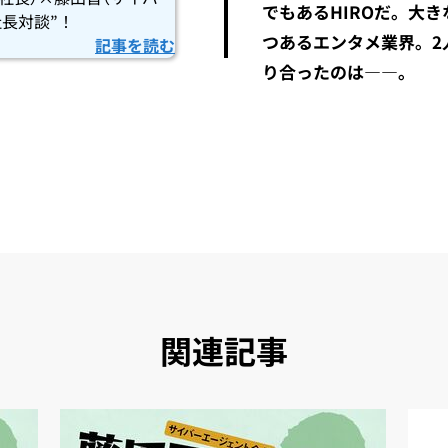
でもあるHIROだ。大
社長対談”！
つあるエンタメ業界。2
記事を読む
り合ったのは――。
関連記事