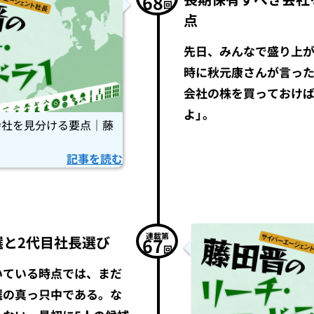
68
回
点
先日、みんなで盛り上
時に秋元康さんが言った
会社の株を買っておけ
よ」。
会社を見分ける要点｜藤
記事を読む
連載第
選と2代目社長選び
67
回
いている時点では、まだ
選の真っ只中である。な