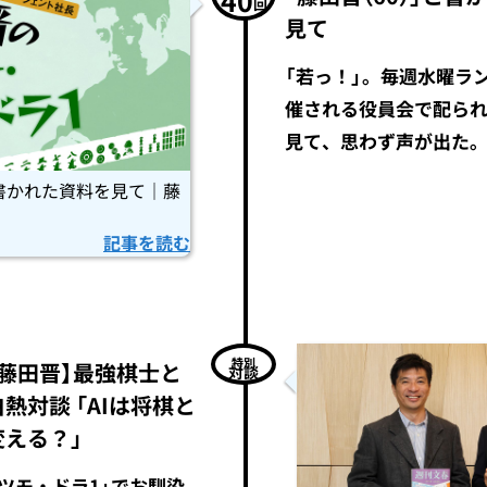
40
回
見て
「若っ！」。毎週水曜ラ
催される役員会で配ら
見て、思わず声が出た
と書かれた資料を見て｜藤
記事を読む
特別
藤田晋】最強棋士と
対談
熱対談 「AIは将棋と
変える？」
ツモ・ドラ1」でお馴染