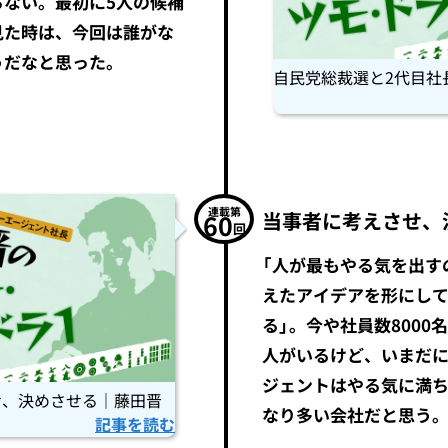
らない。最初に5人の候補
見た時は、今回は誰がな
うだなと思った。
自民党総裁選と2代目社
連載第
当事者に考えさせ、
60
回
「人が最もやる気を出す
えたアイデアを形にし
る」。今や社員数8000
人がいるけど、いまだ
ジェントはやる気に満
せ、決めさせる｜藤田晋
なり多い会社だと思う
記事を読む