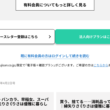
有料会員についてもっと詳しく見る
ースレター登録はこちら
法人向けプランはこ
既に有料会員の方はログインして続きを読む
jisan.co.jp」限定で「電子版＋雑誌プラン」がございます。ご希望の方は
こちらから
26年4月2日号
―バンカラ、早稲女、スーパ
買う、捨てる――消耗品っ
矢りさ《りさは優雅に暮らし
｜綿矢りさ《りさは優雅に暮