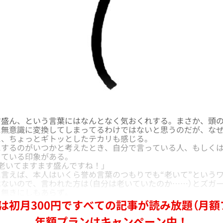
盛ん、という言葉にはなんとなく気おくれする。まさか、頭の
に無意識に変換してしまってるわけではないと思うのだが、な
に、ちょっとギトッとしたテカリも感じる。
するのがいつかと考えたとき、自分で言っている人、もしくは
っている印象がある。
老いてますます盛んですね！」
言えば、本人はいくら誉め言葉のつもりでも“老いて”という
ないので、言われた方は（自分は老いていたのか……）とズガ
、無きにしもあらず。
は初月300円ですべての記事が読み放題（月額
年額プランはキャンペーン中！