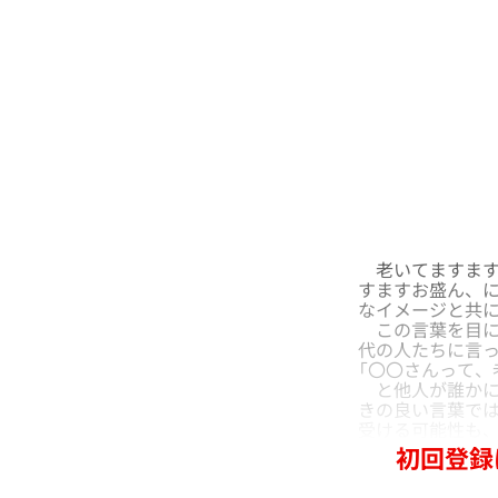
老いてますます
すますお盛ん、
なイメージと共
この言葉を目に
代の人たちに言
「〇〇さんって、
と他人が誰かに
きの良い言葉では
受ける可能性も
初回登録