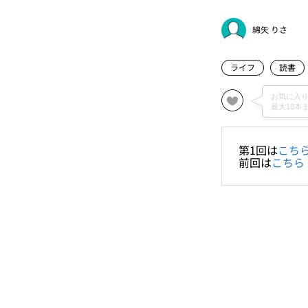
綿矢 りさ
ライフ
読書
第1回は
こち
前回は
こちら