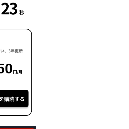
22
秒
括払い、3年更新
50
円/月
を購読する