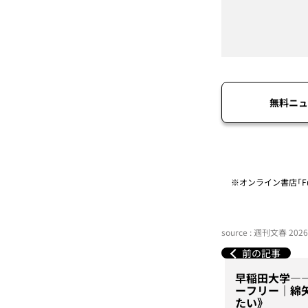
無料ニュ
※オンライン書店「Fu
source : 週刊文春 20
前の記事
早稲田大学―
ーフリー｜綿
たい》