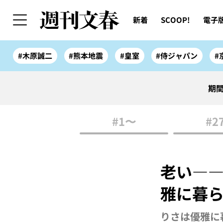
新着
SCOOP!
電子
#木原誠二
#熊本地震
#皇室
#侍ジャパン
#
期間
#1〜
#2
老い――
雅に暮ら
りさは優雅に