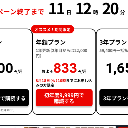
11
12
20
ペーン終了まで
日
時
分
オススメ！期間限定
ン
年額プラン
3年プラン
1年更新（2年目からは22,000
59,400円一
円）
00
833
1,6
円/月
およそ
円/月
8月18日（火）10時
までにお申し込
みの方限定
初年度9,999円で
円で購読する
3年プラン
購読する
初月300円