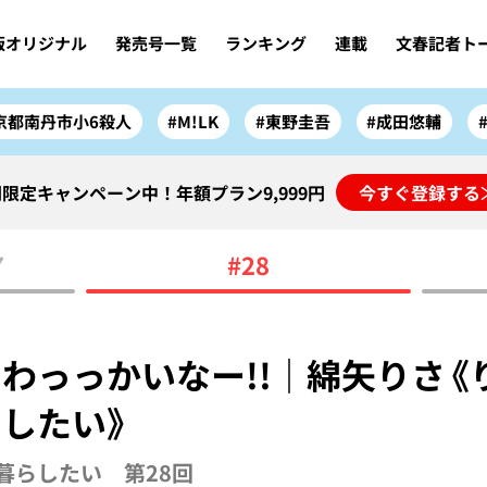
版オリジナル
発売号一覧
ランキング
連載
文春記者ト
京都南丹市小6殺人
#M!LK
#東野圭吾
#成田悠輔
限定キャンペーン中！年額プラン9,999円
今すぐ登録する
7
#28
わっっかいなー!!｜綿矢りさ《
したい》
暮らしたい 第28回