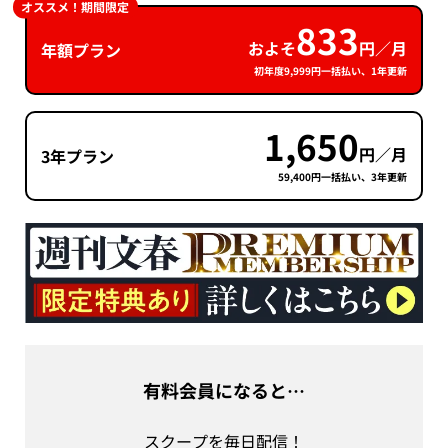
オススメ！期間限定
833
およそ
円／月
年額プラン
初年度9,999円一括払い、1年更新
1,650
円／月
3年プラン
59,400円一括払い、3年更新
有料会員になると…
スクープを毎日配信！