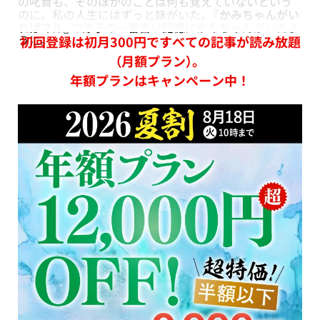
の叱責も、そのほかのことは何も覚えていないという
のに。私の人生にはずっと妹がいた。『
かみちゃんがい
ればマル』
の涼子の一番古い記憶にかみちゃんがいたよ
うに。
初回登録は初月300円ですべての記事が読み放題
（月額プラン）。
年額プランはキャンペーン中！