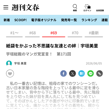
検索
ログイン
会員登録
新着
SCOOP!
電子版オリジナル
発売号一覧
ランキング
連載
#1〜
#68
#69
#70
#最新
紙袋をかぶった不思議な友達との絆｜宇垣美里
宇垣総裁のマンガ党宣言！ 第171回
宇垣 美里
2026/06/05
私の一番古い記憶は、祖母の家でのワンシーンだ。
古い日本家屋の急な階段を上っている最中に足を滑ら
せてしまい、背中から下に落ちている最中、先に階段
を上り切った妹が目を真ん丸にして私を見つめてい
て、そのぽかんとしたアホ面がやけに印象的でいまだ
に覚えている。痛かったであろうその着地も、親から