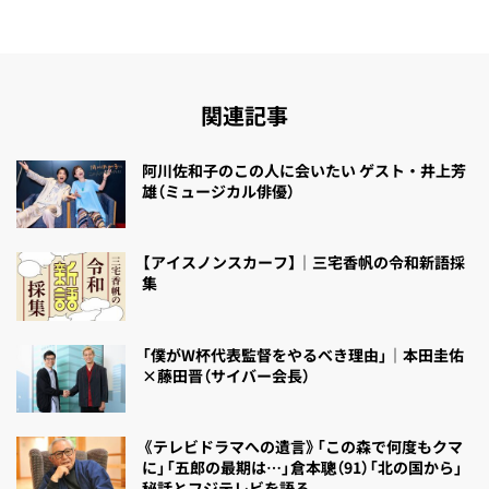
関連記事
阿川佐和子のこの人に会いたい ゲスト・井上芳
雄（ミュージカル俳優）
【アイスノンスカーフ】｜三宅香帆の令和新語採
集
「僕がW杯代表監督をやるべき理由」｜本田圭佑
×藤田晋（サイバー会長）
《テレビドラマへの遺言》「この森で何度もクマ
に」「五郎の最期は…」倉本聰（91）「北の国から」
秘話とフジテレビを語る