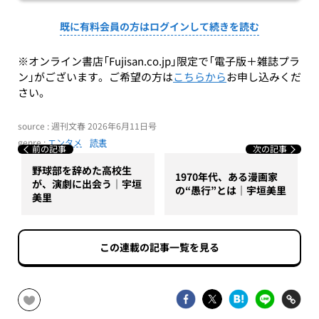
既に有料会員の方はログインして続きを読む
※オンライン書店「Fujisan.co.jp」限定で「電子版＋雑誌プラ
ン」がございます。ご希望の方は
こちらから
お申し込みくだ
さい。
source : 週刊文春 2026年6月11日号
genre :
エンタメ
読書
前の記事
次の記事
野球部を辞めた高校生
1970年代、ある漫画家
が、演劇に出会う｜宇垣
の“愚行”とは｜宇垣美里
美里
この連載の記事一覧を見る