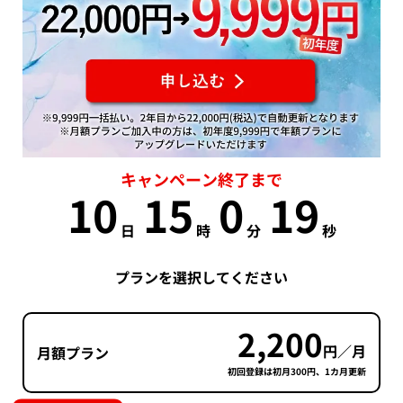
キャンペーン終了まで
10
15
0
18
日
時
分
秒
プランを選択してください
2,200
円／月
月額プラン
初回登録は初月300円、1カ月更新