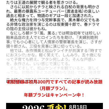
たりは王道の展開で観る者を惹きつける。
さらに以前からチラと映される白杖の背景も明かさ
れ、最悪の暴露系ユーチューバー（渡邊圭祐）の哀しい
過去と相まって、物語のギアは一段と加速された。
絶大な権力を持つ与党幹事長で、黒木華の父でもあ
る非情な政治家を演じるのは坂東彌十郎で、春ドラマ
の陰の主役は彼かもね。
なにしろ朝ドラ『風、薫る』では明治初年では珍しい
舶来品店の主人でヒロインたちを助け、『夫婦別姓刑
事』でも小心者にして人情家の警察署長を演じ、さすが
彌十郎さん、三役を見事に演じ切っている。
他では、永作博美と松山ケンイチが共演する『時すで
におスシ!?』かな。軽く笑えて、しんみり。五十歳にな
って子育ても終え、アタシ何しよう。そんな戸惑い
を、永作さん、いい感じで演じてる。
そしてそして、松山ケンイチを観ていると、楽しく
ってね。前期の『テミスの不確かな法廷』では、発達傷
害を抱えた誠実な裁判官を演じ、冤罪と対峙する演技
は文句なしだった。
初回登録は初月300円ですべての記事が読み放題
（月額プラン）。
年額プランはキャンペーン中！