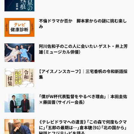
不倫ドラマか否か 脚本家からの謎に挑む楽し
み
阿川佐和子のこの人に会いたい ゲスト・井上芳
雄（ミュージカル俳優）
【アイスノンスカーフ】｜三宅香帆の令和新語採
集
「僕がW杯代表監督をやるべき理由」｜本田圭佑
×藤田晋（サイバー会長）
《テレビドラマへの遺言》「この森で何度もクマ
に」「五郎の最期は…」倉本聰（91）「北の国から」
秘話とフジテレビを語る