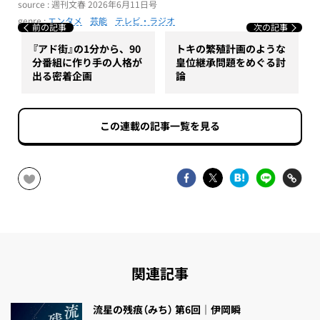
source : 週刊文春 2026年6月11日号
genre :
エンタメ
芸能
テレビ・ラジオ
前の記事
次の記事
『アド街』の1分から、90
トキの繁殖計画のような
分番組に作り手の人格が
皇位継承問題をめぐる討
出る密着企画
論
この連載の記事一覧を見る
関連記事
流星の残痕（みち） 第6回｜伊岡瞬