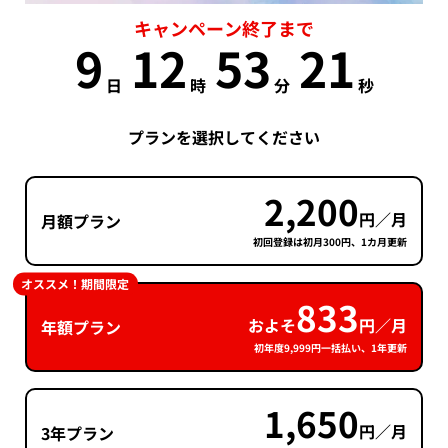
キャンペーン終了まで
9
12
53
20
日
時
分
秒
プランを選択してください
2,200
円／月
月額プラン
初回登録は初月300円、1カ月更新
オススメ！期間限定
833
およそ
円／月
年額プラン
初年度9,999円一括払い、1年更新
1,650
円／月
3年プラン