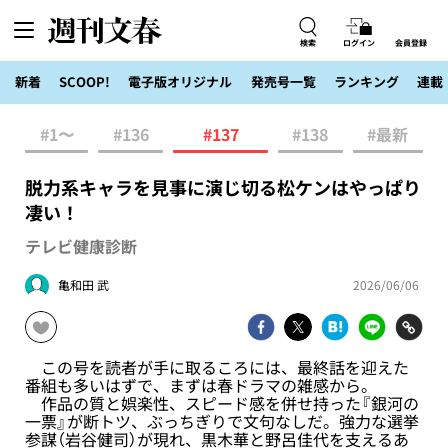
検索
ログイン
会員登録
新着
SCOOP!
電子版オリジナル
発売号一覧
ランキング
連載
#1〜
#136
#137
#138
#最新
脱力系キャラを見事に演じ切る松ケンはやっぱり
凄い！
テレビ健康診断
亀和田 武
2026/06/06
この号を読者が手に取るころには、最終話を迎えた
番組も多いはずで、まずは春ドラマの雑感から。
作品の質と娯楽性、スピード感を併せ持った『銀河の
一票』が断トツ、ぶっちぎりで文句なしだ。強力な選挙
参謀（岩谷健司）が現れ、黒木華と野呂佳代を支えるあ