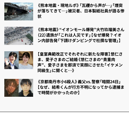
《熊本地震・現地ルポ》「瓦礫から声が…」「煙突
が落ちてきて…」被災者、日本製紙社員が語る惨
状
《熊本地震》“イオンモール爆発”大竹玖瑠美さん
（22）遺族が「これは人災です」【なぜ爆発？イオ
ン内部告発「下請けダンピングで杜撰な管理」】
【皇室典範改正でそれぞれに新たな障害】悠仁さ
ま、愛子さまのご結婚《悠仁さまの“貴重肉
声”、愛子さまを那須で笑顔にさせた「イケメン
同級生」に聞くと…》
《京都南丹市小6殺人》義父vs.警察「暗闘24日」
【なぜ、結希くんが行方不明になってから逮捕ま
で時間がかかったのか】