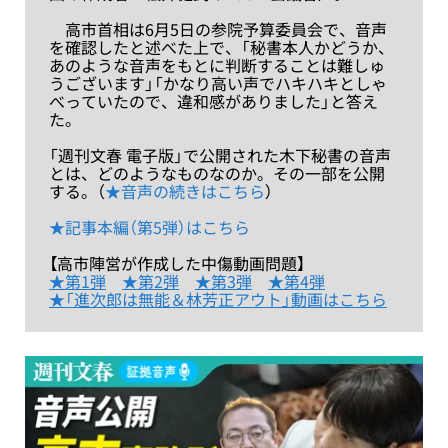
高市首相は6月5日の参院予算委員会で、音声
を確認したと述べた上で、「秘書本人かどうか、
あのような音声をもとに判断することは難しゅ
うございます」「かなり高い声でハキハキとしゃ
べっていたので、違和感がありました」と答え
た。
「週刊文春 電子版」で公開された木下秘書の音声
とは、どのようなものなのか。その一部を公開
する。（
★音声の続きはこちら
）
★記事本編（第5弾）はこちら
【高市陣営が作成した中傷動画問題】
★第1弾
★第2弾
★第3弾
★第4弾
★「進次郎は無能＆林芳正アウト」動画はこちら