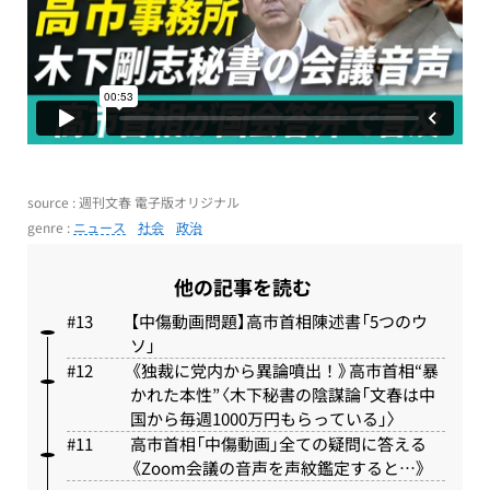
source : 週刊文春 電子版オリジナル
genre :
ニュース
社会
政治
他の記事を読む
【中傷動画問題】高市首相陳述書「5つのウ
ソ」
《独裁に党内から異論噴出！》高市首相“暴
かれた本性”〈木下秘書の陰謀論「文春は中
国から毎週1000万円もらっている」〉
高市首相「中傷動画」全ての疑問に答える
《Zoom会議の音声を声紋鑑定すると…》