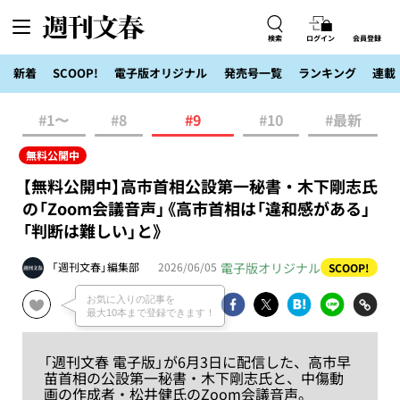
検索
ログイン
会員登録
新着
SCOOP!
電子版オリジナル
発売号一覧
ランキング
連載
#1〜
#8
#9
#10
#最新
無料公開中
【無料公開中】高市首相公設第一秘書・木下剛志氏
の「Zoom会議音声」《高市首相は「違和感がある」
「判断は難しい」と》
電子版オリジナル
「週刊文春」編集部
2026/06/05
SCOOP!
「週刊文春 電子版」が6月3日に配信した、高市早
苗首相の公設第一秘書・木下剛志氏と、中傷動
画の作成者・松井健氏のZoom会議音声。