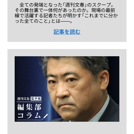
全ての発端となった「週刊文春」のスクープ。
その舞台裏で一体何があったのか。現場の最前
線で活躍する記者たちが明かす「これまでに分か
った全てのこと」とは——。
記事を読む