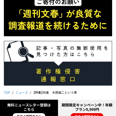
TOP
ニュース
【特集】何者 木原誠二という男
無料ニュースレター登録は
期間限定キャンペーン中！年額
こちら
プラン9,999円