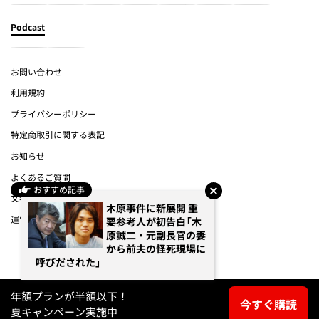
Podcast
お問い合わせ
利用規約
プライバシーポリシー
特定商取引に関する表記
お知らせ
よくあるご質問
おすすめ記事
文春オンライン
木原事件に新展開 重
運営会社
要参考人が初告白「木
原誠二・元副長官の妻
から前夫の怪死現場に
(c) Bungeishunju Ltd.
呼びだされた」
年額プランが半額以下！
今すぐ購読
夏キャンペーン実施中