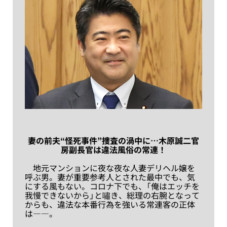
妻の前夫“怪死事件”捜査の渦中に…木原誠二官
房副長官は違法風俗の常連！
地元マンションに夜な夜な人妻デリヘル嬢を
呼ぶ男。妻が重要参考人とされた最中でも、気
にする風もない。コロナ下でも、「俺はエッチを
我慢できないから」と嘯き、総理の右腕となって
からも、違法な本番行為を強いる常連客の正体
は――。