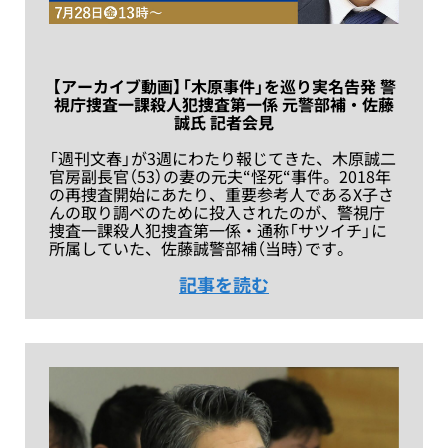
【アーカイブ動画】「木原事件」を巡り実名告発 警
視庁捜査一課殺人犯捜査第一係 元警部補・佐藤
誠氏 記者会見
「週刊文春」が3週にわたり報じてきた、木原誠二
官房副長官（53）の妻の元夫“怪死“事件。2018年
の再捜査開始にあたり、重要参考人であるX子さ
んの取り調べのために投入されたのが、警視庁
捜査一課殺人犯捜査第一係・通称「サツイチ」に
所属していた、佐藤誠警部補（当時）です。
記事を読む