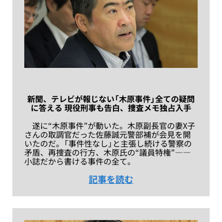
新聞、テレビが報じない「木原事件」全ての疑問
に答える 現役刑事も告白、捜査メモ独占入手
遂に“木原事件”が動いた。木原副長官の妻X子
さんの取調官だった佐藤誠元警部補が会見を開
いたのだ。「事件性なし」と主張し続ける警察の
矛盾、再捜査の行方、木原氏の“議員特権”――
小誌だから書ける事件の全て。
記事を読む