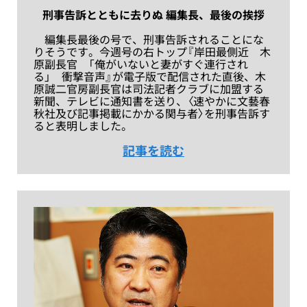
刑事告訴とともに去りぬ 編集長、最後の挨拶
編集長最後の号で、刑事告訴されることにな
りそうです。今週号の右トップ『岸田最側近 木
原副長官 「俺がいないと妻がすぐ連行され
る」 衝撃音声』が電子版で配信された直後、木
原誠二官房副長官は司法記者クラブに加盟する
新聞、テレビに通知書を送り、〈速やかに文藝春
秋社及び記事掲載にかかる関与者〉を刑事告訴す
ると表明しました。
記事を読む