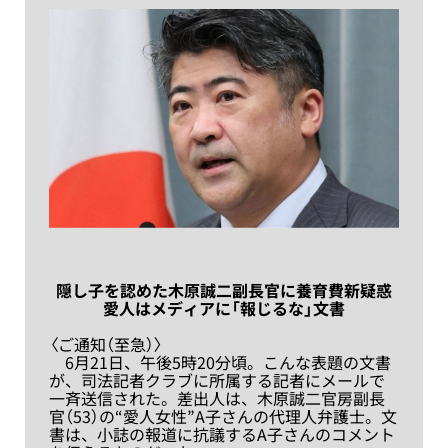
隠し子を認めた木原誠二副長官に養育費新疑惑
愛人はメディアに「報じるな」文書
〈ご通知（至急）〉
6月21日、午後5時20分頃。こんな表題の文書
が、司法記者クラブに所属する記者にメールで
一斉送信された。差出人は、木原誠二官房副長
官（53）の“愛人女性”A子さんの代理人弁護士。文
書は、小誌の報道に抗議するA子さんのコメント