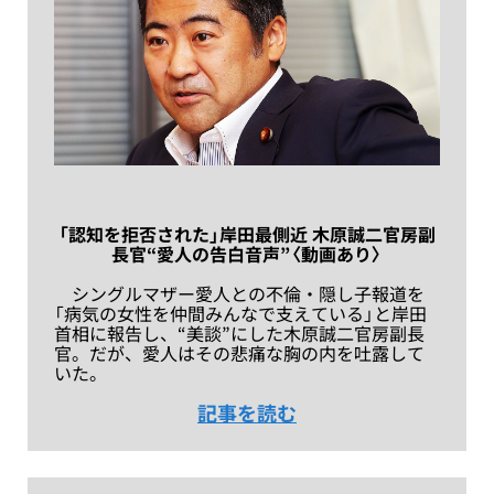
「認知を拒否された」岸田最側近 木原誠二官房副
長官“愛人の告白音声”〈動画あり〉
シングルマザー愛人との不倫・隠し子報道を
「病気の女性を仲間みんなで支えている」と岸田
首相に報告し、“美談”にした木原誠二官房副長
官。だが、愛人はその悲痛な胸の内を吐露して
いた。
記事を読む