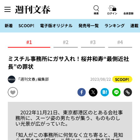
検索
ログイン
会員登録
新着
SCOOP!
電子版オリジナル
発売号一覧
ランキング
連載
#1
#2
#3
#4
ミスチル事務所にガサ入れ！桜井和寿“最側近社
長”の罪状
「週刊文春」編集部
2023/08/22
SCOOP!
2022年11月21日、東京都港区のとある会社事
務所に、スーツ姿の男たちが集う、ものものし
い光景が広がっていた。
「知人がこの事務所に何気なく立ち寄ると、見知