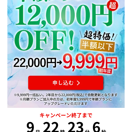
キャンペーン終了まで
9
22
23
6
日
時
分
秒