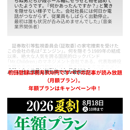
らぬ男たちが段ボール箱にせっせと物を詰めて
いたようです。『何かあったんですか？』と驚き
を隠せない様子でした。会社社長には何日か電
話がつながらず、従業員もしばらく出勤停止。
最初は誰も状況が呑み込めませんでした」（音楽
業界関係者）
証券取引等監視委員会（証取委）の家宅捜索を受けた
この会社の名は「エンジン」。何を隠そう1989年の結成
以来、絶大な人気を誇る国民的ロックバンド
「Mr.Children」のマネジメント会社である。代表取締役
を務めるのは谷口和弘（46）。若き日からミスチルメン
バーに仕え信頼を勝ち得てきた最側近だ。
初回登録は初月300円ですべての記事が読み放題
（月額プラン）。
年額プランはキャンペーン中！