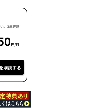
括払い、3年更新
50
円/月
を購読する