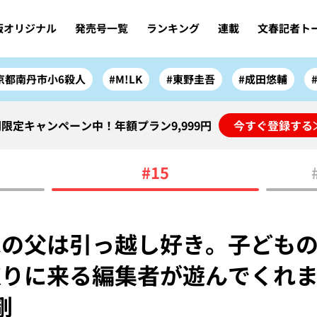
版オリジナル
発売号一覧
ランキング
連載
文春記者ト
京都南丹市小6殺人
#M!LK
#東野圭吾
#成田悠輔
限定キャンペーン中！年額プラン9,999円
今すぐ登録する
#15
家の父は引っ越し好き。子ども
取りに来る編集者が遊んでくれ
剛