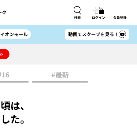
ーク
検索
ログイン
会員登録
#イオンモール
動画でスクープを見る！
≫
#16
#最新
の頃は、
ました。