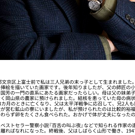
都文京区上富士前で私は三人兄弟の末っ子として生まれました
の挿絵を描いていた画家です。後年知りましたが、父の師匠の
川国芳の一門の直系にあたる画家だったらしい。母は父の妹弟
く岡山県の農家に預けられました。結核を患っていた母の病状
3カ月のときに亡くなり、父は太平洋戦争に応召して、兄2人
父が営む鉱山の寮にいましたが、私が預けられたのは比較的裕
かわらず卵をたくさん食べられた。おかげで体が丈夫になった
ベストセラー警察小説『百舌の叫ぶ夜』などで知られる作家の
離ればなれになった。終戦後、父はしばらく山形で働き、194