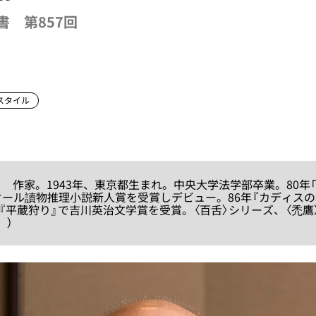
書 第857回
スタイル
う 作家。1943年、東京都生まれ。中央大学法学部卒業。80年
オール讀物推理小説新人賞を受賞しデビュー。86年『カディスの
年『平蔵狩り』で吉川英治文学賞を受賞。〈百舌〉シリーズ、〈禿鷹
。）