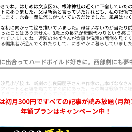
きでね。はじめは文京区の、根津神社の近くに下宿していたの
ートに移りました。父は新築と言っていたけれども、私の記憶
がします。六畳一間に流しがついているだけでした。風呂はな
な机に向かって絵を描いていました。母はいないのが当たり前
思ったことはありません。8歳上の長兄が母親代わりという感じ
られていましたね。近所のおばさんが炊事や洗濯の面倒を見て
来る編集者が遊んでくれたりして、にぎやかに暮らしていまし
』に出合ってハードボイルド好きに。西部劇にも夢
汐見小学校は、新劇の奈良岡朋子さんや作家の吉本ばななさん
はアパートと石塀を隔ててすぐ隣にあった。その塀は戦争中に
しそうになると穴をくぐって登校していました。
は初月300円ですべての記事が読み放題（月額
年額プランはキャンペーン中！