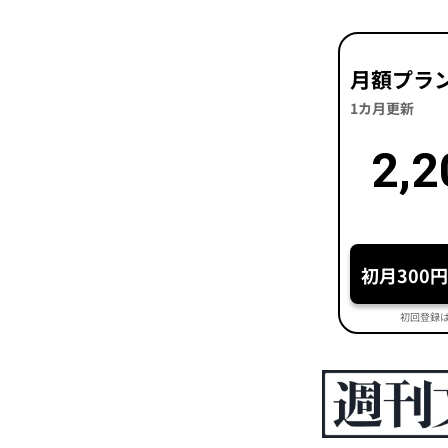
月額プラ
1カ月更新
2,2
初月300
初回登録は