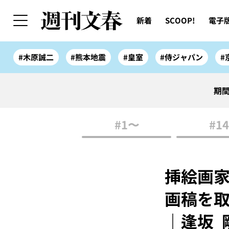
新着
SCOOP!
電子
#木原誠二
#熊本地震
#皇室
#侍ジャパン
#
期間
#1〜
#14
挿絵画
画稿を
｜逢坂 