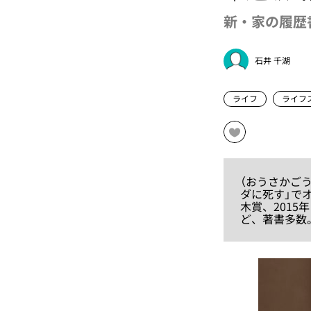
新・家の履歴
石井 千湖
ライフ
ライフ
（おうさかご
ダに死す」で
木賞、2015
ど、著書多数