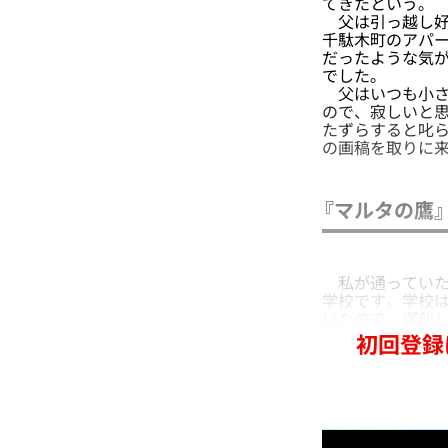
てきたという。
父は引っ越し好
千駄木町のアパ
だったような気
でした。
父はいつも小さ
ので、寂しいと
たずらすると叱
の画稿を取りに
『マルタの鷹
私が通っていた
学校です。学校
いたので、遅刻
初回登録