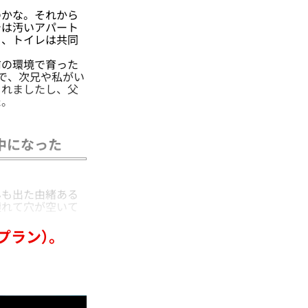
かな。それから
では汚いアパート
く、トイレは共同
の環境で育った
で、次兄や私がい
くれましたし、父
た。
中になった
も出た由緒ある
壊れて穴が空いて
プラン）。