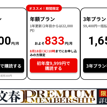
オススメ！期間限定
ン
年額プラン
3年プラン
1年更新（2年目からは22,000
59,400円一
円）
00
833
1,6
円/月
およそ
円/月
8月18日（火）10時
までにお申し込
みの方限定
初年度9,999円で
円で購読する
3年プラン
購読する
初月300円