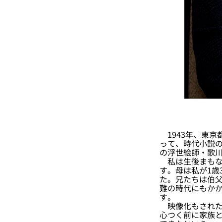
1943年、東京
って、時代小説
の浮世絵師・歌
私は生後まもな
す。母は私が1歳
た。兄たちは伯
難の時代にもか
す。
映像化もされた
心つく前に家族と