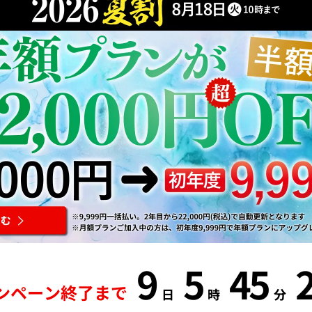
9
5
45
ンペーン終了まで
日
時
分