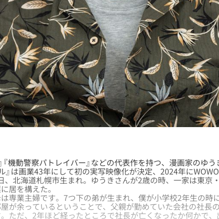
』『機動警察パトレイバー』などの代表作を持つ、漫画家のゆう
ル』は画業43年にして初の実写映像化が決定、2024年にWOW
19日、北海道札幌市生まれ。ゆうきさんが2歳の時、一家は東京
葉に居を構えた。
は専業主婦です。7つ下の弟が生まれ、僕が小学校2年生の時
部屋が余っているということで、父親が勤めていた会社の社長
す。ただ、2年ほど経ったところで社長が亡くなったか何かで、