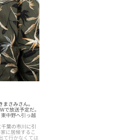
きまさみさん。
OWで放送予定だ。
・東中野へ引っ越
に千葉の市川に引
の家に居候するこ
出て行かなくては