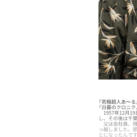
『究極超人あ〜る
『白暮のクロニク
1957年12月
し、その後は千
父は会社員、母
っ越しました。
とになったんで