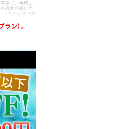
じ平屋で、台所に
屋も縁側が庭に面
。うちの両親は無
。
プラン）。