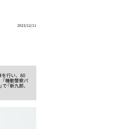
2023/12/11
を行い、80
、『機動警察パ
」で『新九郎、