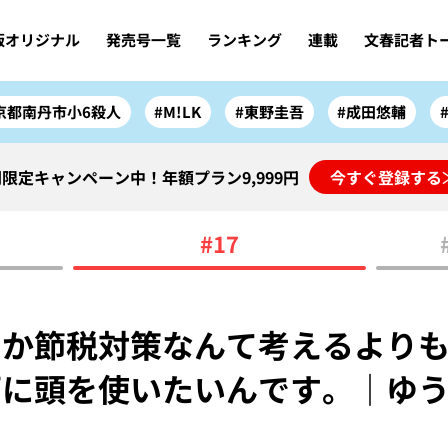
版オリジナル
発売号一覧
ランキング
連載
文春記者ト
京都南丹市小6殺人
#M!LK
#東野圭吾
#成田悠輔
限定キャンペーン中！年額プラン9,999円
今すぐ登録する
#17
とか節税対策なんて考えるより
画に頭を使いたいんです。｜ゆ