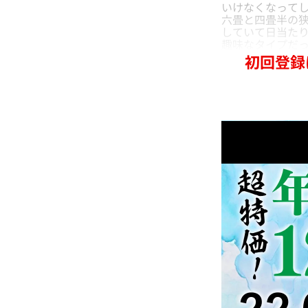
いけなくなって
六畳と四畳半の
していて日当た
趣味なタイプだ
初回登録