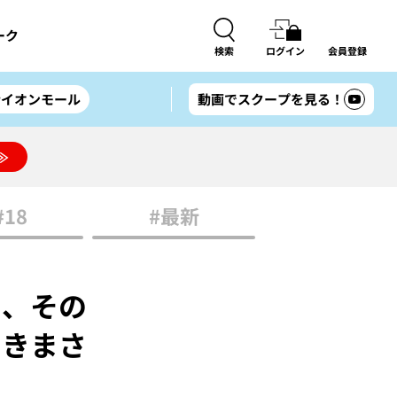
ーク
検索
ログイン
会員登録
#イオンモール
動画でスクープを見る！
≫
#18
#最新
も、その
うきまさ