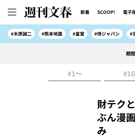
新着
SCOOP!
電子
#木原誠二
#熊本地震
#皇室
#侍ジャパン
#
期間
#1〜
#16
財テク
ぶん漫
み