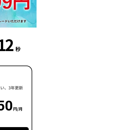
11
秒
括払い、3年更新
50
円/月