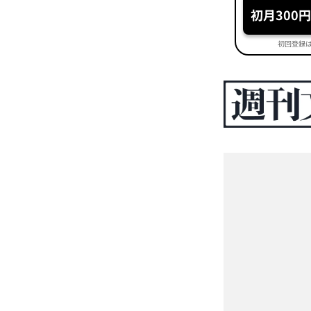
初月300
初回登録は