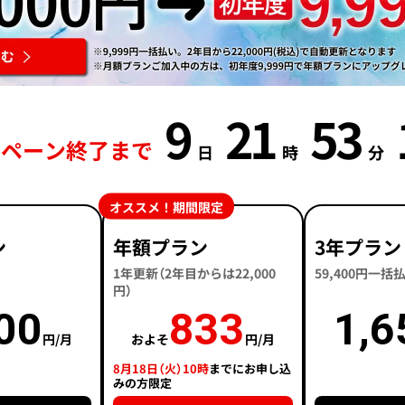
9
21
53
ンペーン終了まで
日
時
分
オススメ！期間限定
ン
年額プラン
3年プラン
1年更新（2年目からは22,000
59,400円一
円）
00
833
1,6
円/月
およそ
円/月
8月18日（火）10時
までにお申し込
みの方限定