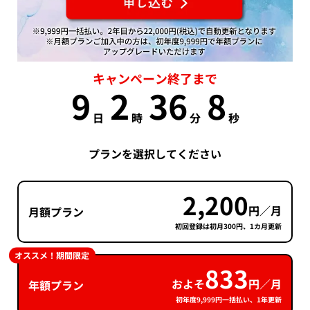
キャンペーン終了まで
9
2
36
7
日
時
分
秒
プランを選択してください
2,200
円／月
月額プラン
初回登録は初月300円、1カ月更新
オススメ！期間限定
833
およそ
円／月
年額プラン
初年度9,999円一括払い、1年更新