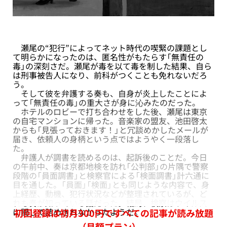
瀬尾の“犯行”によってネット時代の喫緊の課題とし
て明らかになったのは、匿名性がもたらす「無責任の
毒」の深刻さだ。瀬尾が毒を以て毒を制した結果、自ら
は刑事被告人になり、前科がつくことも免れないだろ
う。
そして彼を弁護する奏も、自身が炎上したことによ
って「無責任の毒」の重大さが身に沁みたのだった。
ホテルのロビーで打ち合わせをした後、瀬尾は東京
の自宅マンションに帰った。音楽家の盟友、池田啓太
からも「見張っておきます！」と冗談めかしたメールが
届き、依頼人の身柄という点ではようやく一段落し
た。
弁護人が調書を読めるのは、起訴後のことだ。今日
の午前中、奏は京都地検を訪れ「公判部」の片隅で警察
段階の「員面調書」と検察官による「検面調書」計六通に
目を通した。「員面」「検面」とも同じような内容で、身
上経歴、動機、犯行状況などが整理されているが、ど
れも奏が知っている話だった。結局、検察はウイルス
に関して詰めきれなかったようだ。
初回登録は初月300円ですべての記事が読み放題
（月額プラン）。