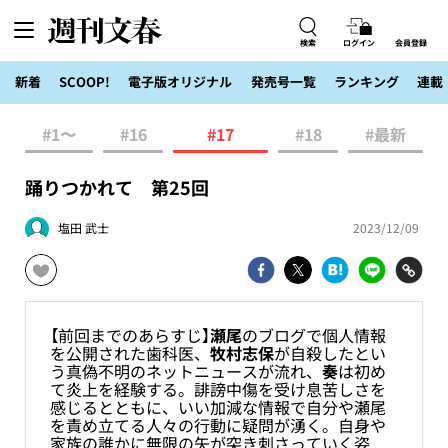
検索
ログイン
会員登録
新着
SCOOP!
電子版オリジナル
発売号一覧
ランキング
連載
#1〜
#16
#17
#18
#最新
踊りつかれて 第25回
塩田 武士
2023/12/09
【前回までのあらすじ】
瀬尾
のブログで個人情報
を公開された歯科医、
牧村志保
が自殺したとい
う真偽不明のネットニュースが流れ、
奏
は初め
て炎上を経験する。誹謗中傷を受け息苦しさを
感じるとともに、いい加減な情報で自分や瀬尾
を責め立てる人々の行動に疑問が湧く。自身や
家族の誰かに無限の矢が突き刺さっていく姿