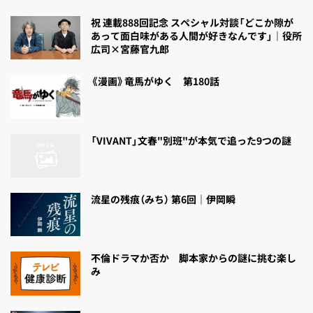
祝 連載888回記念 スペシャル対談「どこか隙が
あって面白味がある人間が好きなんです」｜役所
広司×宮藤官九郎
《漫画》竜馬がゆく 第180話
「VIVANT」文春"別班"が本気で追った9つの謎
流星の残痕（みち） 第6回｜伊岡瞬
不倫ドラマか否か 脚本家からの謎に挑む楽し
み