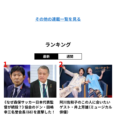
その他の連載一覧を見る
ランキング
最新
週間
1
2
《なぜ森保サッカー日本代表監
阿川佐和子のこの人に会いたい
督が続投？》協会のドン・田嶋
ゲスト・井上芳雄（ミュージカル
幸三名誉会長（68）を直撃した！
俳優）