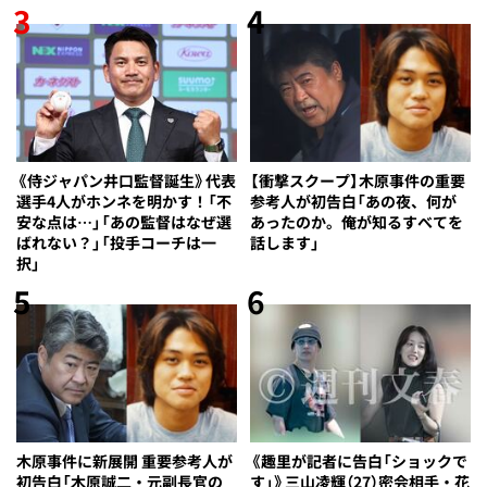
3
4
《侍ジャパン井口監督誕生》代表
【衝撃スクープ】木原事件の重要
選手4人がホンネを明かす！「不
参考人が初告白「あの夜、何が
安な点は…」「あの監督はなぜ選
あったのか。俺が知るすべてを
ばれない？」「投手コーチは一
話します」
択」
5
6
木原事件に新展開 重要参考人が
《趣里が記者に告白「ショックで
初告白「木原誠二・元副長官の
す」》三山凌輝（27）密会相手・花