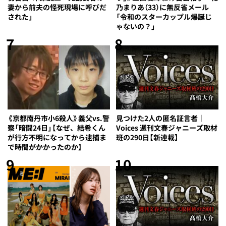
妻から前夫の怪死現場に呼びだ
乃まりあ（33）に無反省メール
された」
「令和のスターカップル爆誕じ
ゃないの？」
7
8
《京都南丹市小6殺人》義父vs.警
見つけた2人の匿名証言者｜
察「暗闘24日」【なぜ、結希くん
Voices 週刊文春ジャニーズ取材
が行方不明になってから逮捕ま
班の290日【新連載】
で時間がかかったのか】
9
10