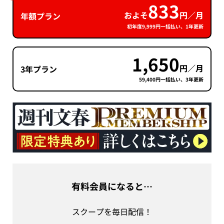
833
およそ
円／月
年額プラン
初年度9,999円一括払い、1年更新
1,650
円／月
3年プラン
59,400円一括払い、3年更新
有料会員になると…
スクープを毎日配信！