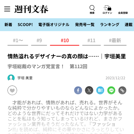
検索
ログイン
会員登録
新着
SCOOP!
電子版オリジナル
発売号一覧
ランキング
連載
#1〜
#9
#10
#11
#最新
情熱溢れるデザイナーの真の顔は……｜宇垣美里
宇垣総裁のマンガ党宣言！ 第112回
宇垣 美里
2023/12/22
才能があれば、情熱があれば、売れる。世界がそん
な純粋で分かりやすいものならどんなによかったか。
どのような世界にだってそれだけではない力学がある
ことを私はもう知ってしまっているけれど、まさかフ
ァッション業界もそうだったなんて。
『ファッショ
ン!!』
を読めば、純粋にその華やかさにうっとりしてい