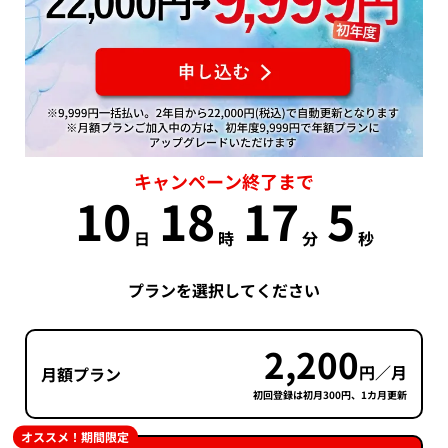
キャンペーン終了まで
10
18
17
5
日
時
分
秒
プランを選択してください
2,200
円／月
月額プラン
初回登録は初月300円、1カ月更新
オススメ！期間限定