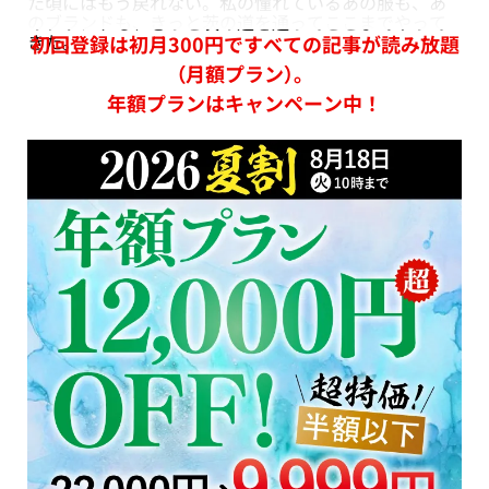
た頃にはもう戻れない。私の憧れているあの服も、あ
のブランドも、きっと茨の道を通ってここまでやって
きた。
初回登録は初月300円ですべての記事が読み放題
（月額プラン）。
年額プランはキャンペーン中！