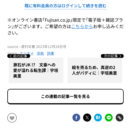
既に有料会員の方はログインして続きを読む
※オンライン書店「Fujisan.co.jp」限定で「電子版＋雑誌プラ
ン」がございます。ご希望の方は
こちらから
お申し込みくだ
さい。
source : 週刊文春 2023年12月28日号
genre :
エンタメ
芸能
読書
前の記事
次の記事
漱石がJK !? 文豪への
絵を売るため、真逆の2
愛が溢れる転生譚｜宇垣
人がバディに｜宇垣美里
美里
この連載の記事一覧を見る