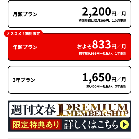
2,200
円／月
月額プラン
初回登録は初月300円、1カ月更新
オススメ！期間限定
833
およそ
円／月
年額プラン
初年度9,999円一括払い、1年更新
1,650
円／月
3年プラン
59,400円一括払い、3年更新