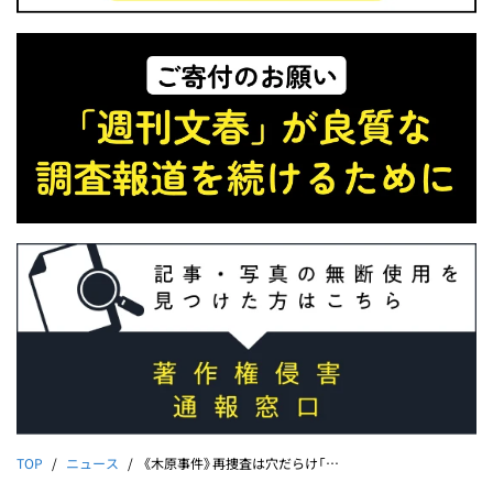
TOP
ニュース
《木原事件》再捜査は穴だらけ「事件性なし」に元捜査員が猛反論、遺族は怒り心頭