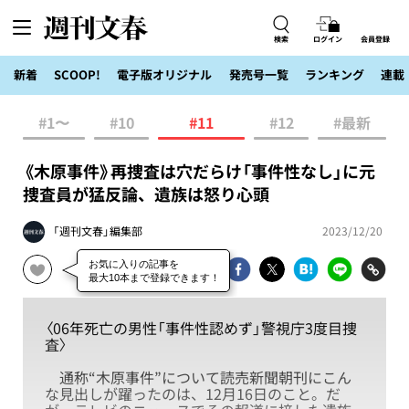
検索
ログイン
会員登録
新着
SCOOP!
電子版オリジナル
発売号一覧
ランキング
連載
#1〜
#10
#11
#12
#最新
《木原事件》再捜査は穴だらけ「事件性なし」に元
捜査員が猛反論、遺族は怒り心頭
「週刊文春」編集部
2023/12/20
〈06年死亡の男性「事件性認めず」警視庁3度目捜
査〉
通称“木原事件”について読売新聞朝刊にこん
な見出しが躍ったのは、12月16日のこと。だ