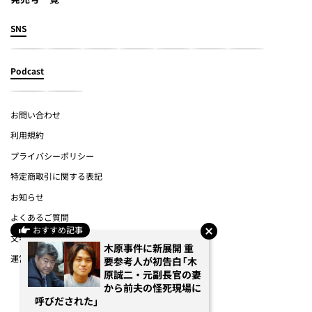
SNS
Podcast
お問い合わせ
利用規約
プライバシーポリシー
特定商取引に関する表記
お知らせ
よくあるご質問
おすすめ記事
文春オンライン
木原事件に新展開 重
運営会社
要参考人が初告白「木
原誠二・元副長官の妻
から前夫の怪死現場に
(c) Bungeishunju Ltd.
呼びだされた」