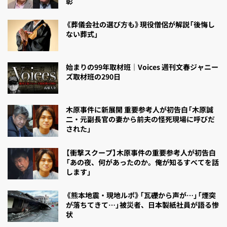
彰
《葬儀会社の選び方も》現役僧侶が解説「後悔し
ない葬式」
始まりの99年取材班｜Voices 週刊文春ジャニー
ズ取材班の290日
木原事件に新展開 重要参考人が初告白「木原誠
二・元副長官の妻から前夫の怪死現場に呼びだ
された」
【衝撃スクープ】木原事件の重要参考人が初告白
「あの夜、何があったのか。俺が知るすべてを話
します」
《熊本地震・現地ルポ》「瓦礫から声が…」「煙突
が落ちてきて…」被災者、日本製紙社員が語る惨
状