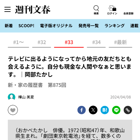
検索
ログイン
会員登録
新着
SCOOP!
電子版オリジナル
発売号一覧
ランキング
連載
#1〜
#32
#33
#34
#最新
テレビに出るようになってから地元の友だちとも
会えるように。自分も現金な人間やなぁと思いま
す。｜岡部たかし
新・家の履歴書 第875回
樺山 美夏
2024/04/08
（おかべたかし 俳優。1972（昭和47）年、和歌山
県生まれ。「劇団東京乾電池」を経て、数多くの