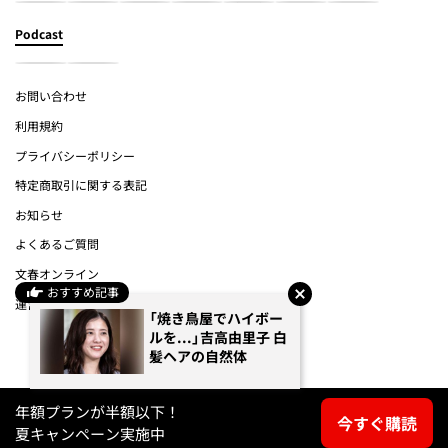
Podcast
お問い合わせ
利用規約
プライバシーポリシー
特定商取引に関する表記
お知らせ
よくあるご質問
文春オンライン
おすすめ記事
運営会社
「焼き鳥屋でハイボー
ルを...」吉高由里子 白
(c) Bungeishunju Ltd.
髪ヘアの自然体
年額プランが半額以下！
今すぐ購読
夏キャンペーン実施中