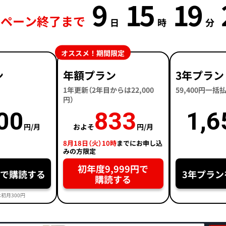
9
15
19
ンペーン終了まで
日
時
分
オススメ！期間限定
ン
年額プラン
3年プラン
1年更新（2年目からは22,000
59,400円一
円）
00
833
1,6
円/月
およそ
円/月
8月18日（火）10時
までにお申し込
みの方限定
初年度9,999円で
円で購読する
3年プラン
購読する
初月300円