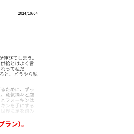
2024/10/04
が伸びてしまう。
と供給とはよく言
これって私だ
ると、どうやら私
げるために、ずっ
意。意気揚々と店
んとフォーキンは
ーキンを手にする
の世界に足を踏み
プラン）。