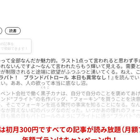
読書
って全部なんだか魅力的。ラスト1点って言われると思わず手
かれないんですよ～なんて言われたらもう輝いて見える。需要
給が制限されると途端に欲望がふつふつと湧いてくる。ねえ、
ブラパト！ ブランドパトロール 本日も異常なし！』
を読んでい
たい。ああ、人の欲って本当に底なし沼。
くろ
こ
ベント会社で働く
黒
子
カナは、自分で自分のことを褒めてあ
ンド“ブライト”の名作バッグ、“フォーキン”を買うことを決
の、そこでフォーキンを巡る驚愕の事実を知ることになる。な
かなか買えない幻のバッグなのだった。いつかあの憧れのフォ
日も風の日もパトロールのようにブライトに通う“ブラパト”
は初月300円ですべての記事が読み放題（月額
年額プランはキャンペーン中！