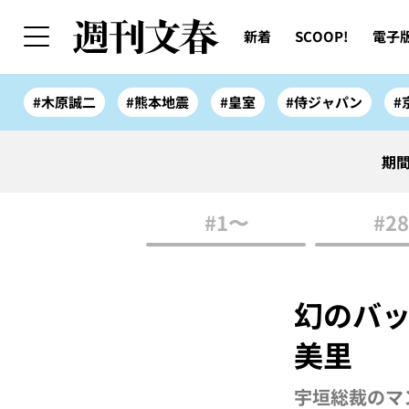
新着
SCOOP!
電子
#木原誠二
#熊本地震
#皇室
#侍ジャパン
#
期間
#1〜
#28
幻のバ
美里
宇垣総裁のマン