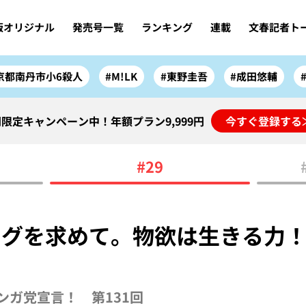
版オリジナル
発売号一覧
ランキング
連載
文春記者ト
京都南丹市小6殺人
#M!LK
#東野圭吾
#成田悠輔
限定キャンペーン中！年額プラン9,999円
今すぐ登録する
#29
ッグを求めて。物欲は生きる力
ガ党宣言！ 第131回