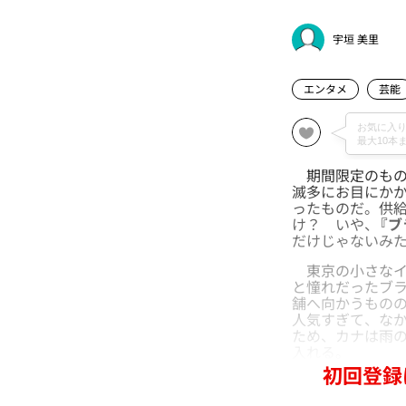
宇垣 美里
エンタメ
芸能
期間限定のもの
滅多にお目にか
ったものだ。供
け？ いや、
『
だけじゃないみ
東京の小さなイ
と憧れだったブラ
舗へ向かうもの
人気すぎて、な
ため、カナは雨の
入れる。
初回登録