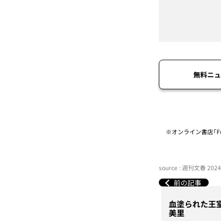
無料ニュ
※オンライン書店「Fu
source : 週刊文春 20
前の記事
血塗られた王
美里