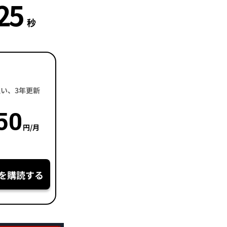
24
秒
括払い、3年更新
50
円/月
を購読する