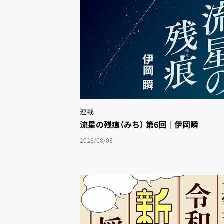
連載
流星の残痕（みち） 第6回｜伊岡瞬
2026/08/08