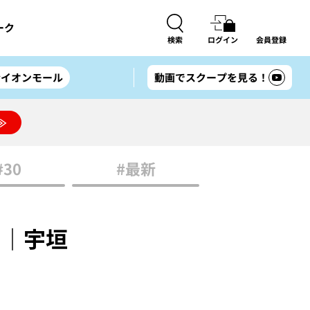
ーク
検索
ログイン
会員登録
#イオンモール
動画でスクープを見る！
≫
#30
#最新
！｜宇垣