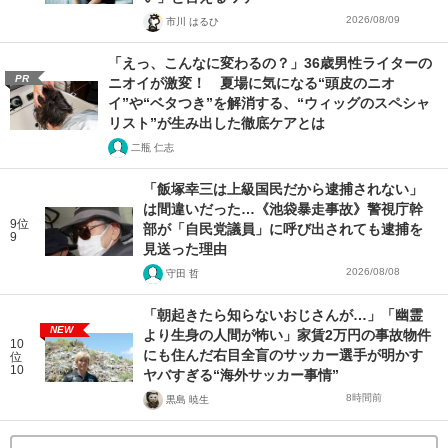
2026/08/09
市川 はるひ
「えっ、こんなに変わるの？」36歳男性ライターの
PR
ニオイが激変！ 夏場に気になる“頭皮のニオ
イ”や“ベタつき”を解消する、“ウィッグのスペシャ
リスト”が生み出した徹底ケアとは
二瓶 仁志
「飯塚幸三は上級国民だから逮捕されない」
は間違いだった…《池袋暴走事故》警視庁幹
9位
部が「自民党議員」に呼び出されても逮捕を
9
見送った理由
2026/08/08
守田 哲
「朝起きたら知らないおじさんが…」「幽霊
NEW
より生身の人間が怖い」家賃2万円の事故物件
10
にも住んだ右目全盲のサッカー選手が明かす
位
10
ヤバすぎる“海外サッカー事情”
8時間前
黒島 暁生