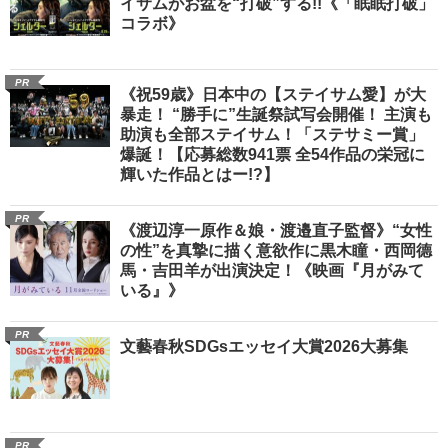
イサムがお盆を“打破”する!!《「眠眠打破」
コラボ》
PR
《祝59歳》日本中の【ステイサム愛】が大
暴走！ “勝手に”生誕祭試写会開催！ 主演も
助演も全部ステイサム！「ステサミー賞」
爆誕！【応募総数941票 全54作品の栄冠に
輝いた作品とはー!?】
PR
《渡辺淳一原作＆娘・渡邉直子監督》“女性
の性”を真摯に描く意欲作に黒木瞳・西岡德
馬・吉田羊が出演決定！《映画『月がみて
いる』》
PR
文藝春秋SDGsエッセイ大賞2026大募集
PR