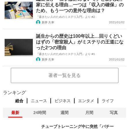
家に伝える理由…一つは「収入の確保」の
ため、もう一つの意外な理由は？
『書きたい人のためのミステリ入門』より #2
新井 久幸
2021/01/02
誕生からの歴史は100年以上…回りくどい
はずの「密室殺人」がミステリの王道にな
った2つの理由
『書きたい人のためのミステリ入門』より #1
新井 久幸
2021/01/02
著者一覧を見る
ランキング
総合
ニュース
ビジネス
エンタメ
ライフ
最新
24時間
週間
月間
写真
チューブトレーニング中に突然「バチー