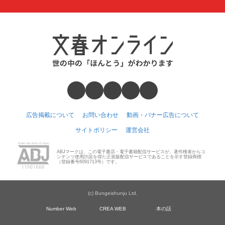
広告掲載について
お問い合わせ
動画・バナー広告について
サイトポリシー
運営会社
ABJマークは、この電子書店・電子書籍配信サービスが、著作権者からコ
ンテンツ使用許諾を得た正規版配信サービスであることを示す登録商標
（登録番号6091713号）です。
(c) Bungeishunju Ltd.
Number Web
CREA WEB
本の話