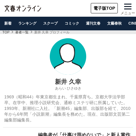
電子版TOP
メニュー
新着
ランキング
スクープ
コミック
週刊文春
文藝春秋
CIN
TOP
著者一覧
新井 久幸 プロフィール
新井 久幸
あらい ひさゆき
1969（昭和44）年東京都生まれ、千葉県育ち。京都大学法学
部
卒。在学中、推理小説研究会、通称ミステリ研に所属していた。
1993年、新潮社に入社。「新潮45」編集部、出版部を経て、
2010
年から6年間「小説新潮」編集長を務めた。現在、
出版部文芸第二
編集部編集長。
編集者が「仕事は辞めないで」と新人賞作