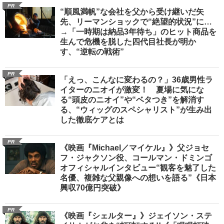
PR
“順風満帆”な会社を父から受け継いだ矢
先、リーマンショックで“絶望的状況”に…
→「一時期は納品3年待ち」のヒット商品を
生んで危機を脱した四代目社長が明か
す、“逆転の戦術”
PR
「えっ、こんなに変わるの？」36歳男性ラ
イターのニオイが激変！ 夏場に気にな
る“頭皮のニオイ”や“ベタつき”を解消す
る、“ウィッグのスペシャリスト”が生み出
した徹底ケアとは
PR
《映画『Michael／マイケル』》父ジョセ
フ・ジャクソン役、コールマン・ドミンゴ
オフィシャルインタビュー“観客を魅了した
名優、複雑な父親像への想いを語る”《日本
興収70億円突破》
PR
《映画『シェルター』》ジェイソン・ステ