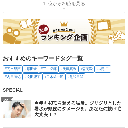
11位から20位を見る
おすすめのキーワードタグ一覧
#高市早苗
#藤田晋
#三山凌輝
#後藤真希
#森岡毅
#城彰二
#内田有紀
#松田聖子
#玉木雄一郎
#亀和田武
SPECIAL
PR
今年も40℃を超える猛暑。ジリジリとした
暑さが頭皮にダメージを。あなたの抜け毛
大丈夫！？