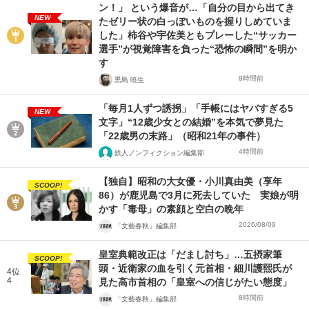
ン！」 という爆音が…「自分の目から出てき
NEW
たゼリー状の白っぽいものを握りしめていま
した」柿谷や宇佐美ともプレーした“サッカー
選手”が視覚障害を負った“恐怖の瞬間”を明か
す
8時間前
黒島 暁生
「毎月1人ずつ誘拐」「手帳にはヤバすぎる5
NEW
文字」“12歳少女との結婚”を本気で夢見た
「22歳男の末路」（昭和21年の事件）
4時間前
鉄人ノンフィクション編集部
【独自】昭和の大女優・小川真由美（享年
SCOOP!
86）が鹿児島で3月に死去していた 実娘が明
かす「毒母」の素顔と空白の晩年
2026/08/09
「文藝春秋」編集部
皇室典範改正は「だまし討ち」…五摂家筆
SCOOP!
頭・近衛家の血を引く元首相・細川護熙氏が
4位
4
見た高市首相の「皇室への信じがたい態度」
8時間前
「文藝春秋」編集部