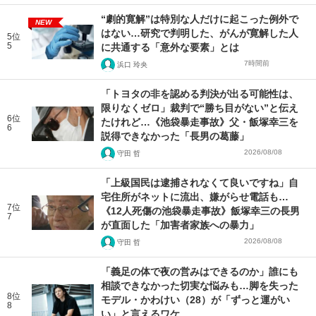
“劇的寛解”は特別な人だけに起こった例外で
NEW
はない…研究で判明した、がんが寛解した人
5位
5
に共通する「意外な要素」とは
7時間前
浜口 玲央
「トヨタの非を認める判決が出る可能性は、
限りなくゼロ」裁判で“勝ち目がない”と伝え
6位
たけれど…《池袋暴走事故》父・飯塚幸三を
6
説得できなかった「長男の葛藤」
2026/08/08
守田 哲
「上級国民は逮捕されなくて良いですね」自
宅住所がネットに流出、嫌がらせ電話も…
7位
《12人死傷の池袋暴走事故》飯塚幸三の長男
7
が直面した「加害者家族への暴力」
2026/08/08
守田 哲
「義足の体で夜の営みはできるのか」誰にも
相談できなかった切実な悩みも…脚を失った
8位
モデル・かわけい（28）が「ずっと運がい
8
い」と言えるワケ