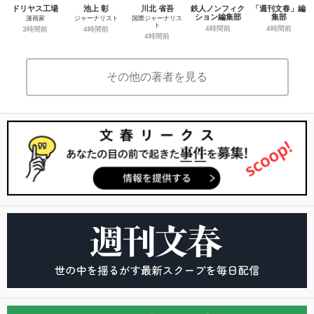
ドリヤス工場
池上 彰
川北 省吾
鉄人ノンフィク
「週刊文春」編
ション編集部
集部
漫画家
ジャーナリスト
国際ジャーナリス
ト
4時間前
4時間前
3時間前
4時間前
4時間前
その他の著者を見る