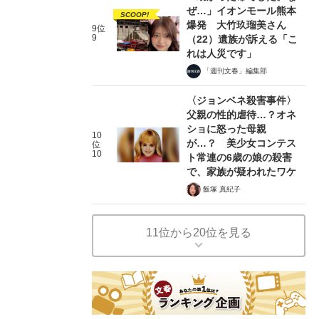
ぜ…」イオンモール熊本
SCOOP!
爆発 大竹玖瑠美さん
9位
9
（22）遺族が訴える「こ
れは人災です」
「週刊文春」編集部
〈ジョンベネ殺害事件〉
父親の性的虐待…？オネ
ショに怒った母親
10
が…？ 美少女コンテス
位
10
ト常連の6歳の娘の殺害
で、家族が疑われたワケ
飯塚 真紀子
11位から20位を見る