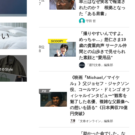
7位
幸三はなぜ実名で報道さ
7
れたのか？ 根拠となっ
た「ある肩書」
守田 哲
「撮りやすいんですよ。
めっちゃ…」悠仁さま19
SCOOP!
歳の貴重肉声 サークル仲
8位
8
間との山歩きで見せられ
た素顔と“愛用品”
「週刊文春」編集部
《映画『Michael／マイケ
ル』》父ジョセフ・ジャクソン
役、コールマン・ドミンゴ オフ
PR
ィシャルインタビュー“観客を
魅了した名優、複雑な父親像へ
の想いを語る”《日本興収70億
円突破》
「文春オンライン」編集部
「助かった命でした。な