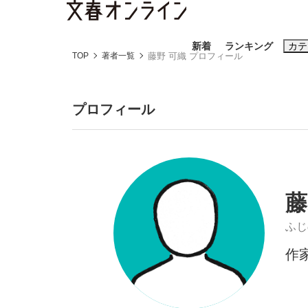
新着
ランキング
カテ
TOP
著者一覧
藤野 可織 プロフィール
スクープ
ニュー
プロフィール
おすすめのキ
#藤田晋
#三
#玉木雄一郎
藤
ふじ
作
「90%は失敗する。でも…」本田圭佑が初め
終戦から81年