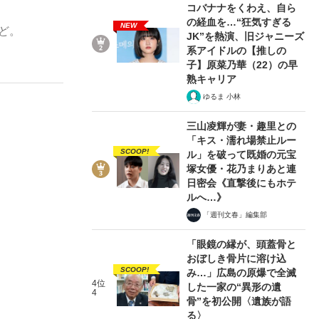
コバナナをくわえ、自ら
の経血を…“狂気すぎる
NEW
ど。
JK”を熱演、旧ジャニーズ
系アイドルの【推しの
ない資産運用のすべて
子】原菜乃華（22）の早
熟キャリア
ゆるま 小林
三山凌輝が妻・趣里との
が悲しい」『北の国から』倉本聰氏（91...
「キス・濡れ場禁止ルー
SCOOP!
ル」を破って既婚の元宝
塚女優・花乃まりあと連
日密会《直撃後にもホテ
ルへ…》
「週刊文春」編集部
「眼鏡の縁が、頭蓋骨と
おぼしき骨片に溶け込
SCOOP!
み…」広島の原爆で全滅
4位
した一家の“異形の遺
4
骨”を初公開〈遺族が語
る〉