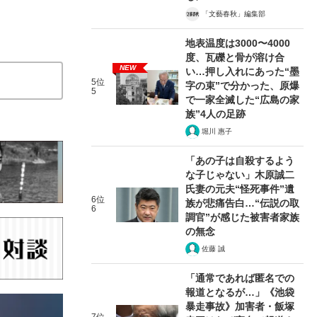
「文藝春秋」編集部
地表温度は3000〜4000
度、瓦礫と骨が溶け合
NEW
い…押し入れにあった“墨
5位
字の束”で分かった、原爆
5
で一家全滅した“広島の家
族”4人の足跡
堀川 惠子
「あの子は自殺するよう
な子じゃない」木原誠二
氏妻の元夫“怪死事件”遺
6位
族が悲痛告白…“伝説の取
6
調官”が感じた被害者家族
の無念
佐藤 誠
「通常であれば匿名での
報道となるが…」《池袋
暴走事故》加害者・飯塚