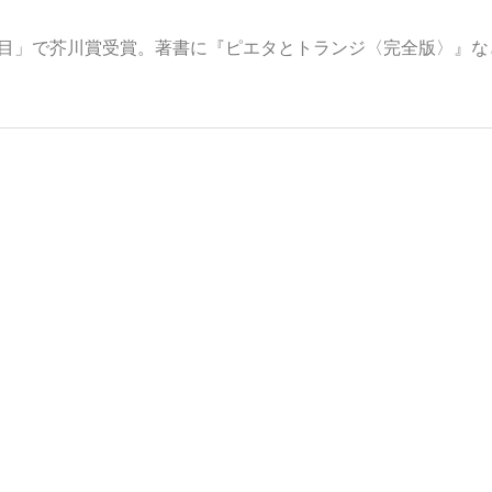
「爪と目」で芥川賞受賞。著書に『ピエタとトランジ〈完全版〉』な
いまさら聞け
手が証言した“NPB聞...
「クマが悪者扱いされているの
もっと見る
カー日本代表・森保一監督...