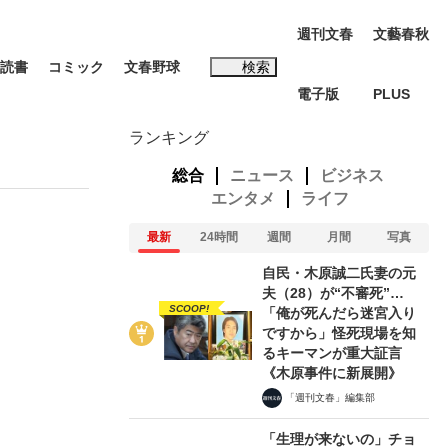
週刊文春
文藝春秋
読書
コミック
文春野球
検索
電子版
PLUS
インタビュー
読書
ランキング
総合
ニュース
ビジネス
エンタメ
ライフ
最新
24時間
週間
月間
写真
#松田聖子
自民・木原誠二氏妻の元
む将棋
夫（28）が“不審死”…
SCOOP!
「俺が死んだら迷宮入り
ですから」怪死現場を知
るキーマンが重大証言
《木原事件に新展開》
BC日本代表“敗戦”の真実 選手が明かす...
「週刊文春」編集部
「生理が来ないの」チョ