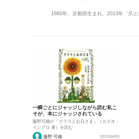
1980年、京都府生まれ。2013年
「敗因分析は一切聞かれなかった」侍ジャパン選
キングの誕生を、目撃せよ。
the Style
一瞬ごとにジャッジしながら読む私こ
そが、本にジャッジされている
藤野可織が『クララとお日さま』（カズオ・
イシグロ 著）を読む
「目標達成できなかったからと言って…」サッ
藤野 可織
2021/04/20