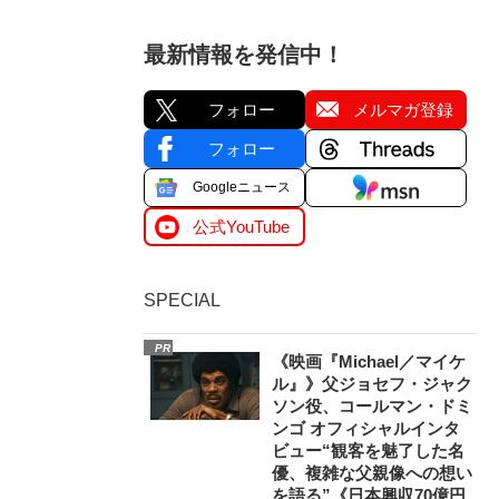
最新情報を発信中！
フォロー
メルマガ登録
フォロー
Googleニュース
公式YouTube
SPECIAL
PR
《映画『Michael／マイケ
ル』》父ジョセフ・ジャク
ソン役、コールマン・ドミ
ンゴ オフィシャルインタ
ビュー“観客を魅了した名
優、複雑な父親像への想い
を語る”《日本興収70億円