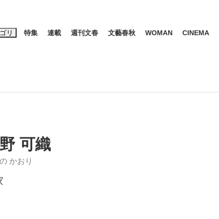
ゴリ
特集
連載
週刊文春
文藝春秋
WOMAN
CINEMA
キーワード入力
ス
エンタメ
ライフ
ビジネス
ーワードタグ一覧
山凌輝
#高市早苗
#後藤真希
#森岡毅
#城彰二
#内田有紀
観る将棋、読
#亀和田武
野 可織
の かおり
家
て明かした日本代表監督に...
「最悪の空気のまま解散」W