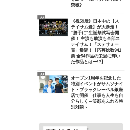
突破》
PR
《祝59歳》日本中の【ス
テイサム愛】が大暴走！
“勝手に”生誕祭試写会開
催！ 主演も助演も全部ス
テイサム！「ステサミー
賞」爆誕！【応募総数941
票 全54作品の栄冠に輝い
た作品とはー!?】
PR
オープン1周年を記念した
特別イベントがサムソナイ
ト・ブラックレーベル銀座
店で開催 仕事も人生も自
分らしく～笑顔あふれる特
別対談～