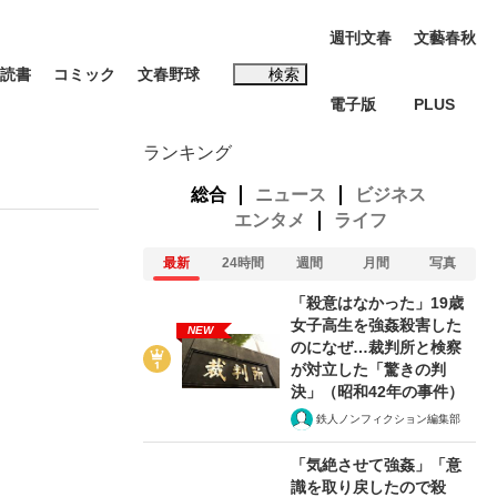
週刊文春
文藝春秋
読書
コミック
文春野球
検索
電子版
PLUS
インタビュー
読書
ランキング
総合
ニュース
ビジネス
エンタメ
ライフ
最新
24時間
週間
月間
写真
#松田聖子
「殺意はなかった」19歳
む将棋
女子高生を強姦殺害した
NEW
のになぜ…裁判所と検察
が対立した「驚きの判
決」（昭和42年の事件）
鉄人ノンフィクション編集部
BC日本代表“敗戦”の真実 選手が明かす...
「気絶させて強姦」「意
識を取り戻したので殺