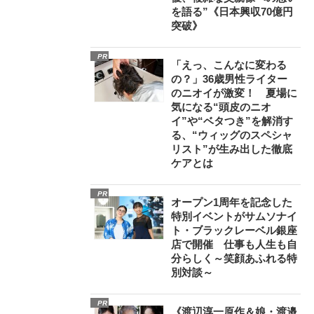
を語る”《日本興収70億円
突破》
PR
「えっ、こんなに変わる
の？」36歳男性ライター
のニオイが激変！ 夏場に
気になる“頭皮のニオ
イ”や“ベタつき”を解消す
る、“ウィッグのスペシャ
リスト”が生み出した徹底
ケアとは
PR
オープン1周年を記念した
特別イベントがサムソナイ
ト・ブラックレーベル銀座
店で開催 仕事も人生も自
分らしく～笑顔あふれる特
別対談～
PR
《渡辺淳一原作＆娘・渡邉