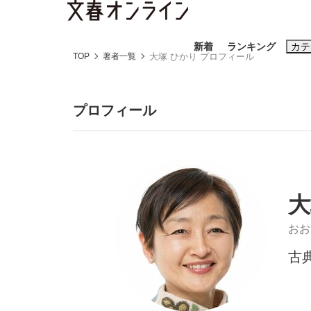
新着
ランキング
カテ
TOP
著者一覧
大塚 ひかり プロフィール
スクープ
ニュー
プロフィール
おすすめのキ
#藤田晋
#三
#玉木雄一郎
大
おお
古
「90%は失敗する。でも…」本田圭佑が初め
終戦から81年