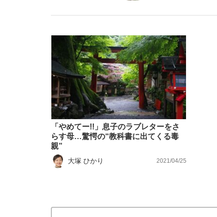
「敗因分析は一切聞かれなかった」侍ジャパン選
キングの誕生を、目撃せよ。
「やめてー!!」息子のラブレターをさ
らす母…驚愕の“教科書に出てくる毒
親”
大塚 ひかり
2021/04/25
the Style
「目標達成できなかったからと言って…」サッ