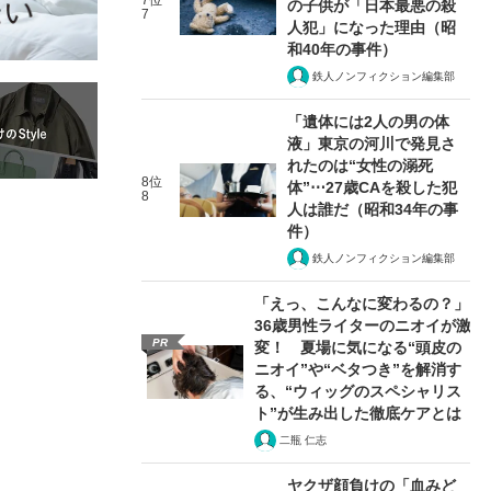
7位
の子供が「日本最悪の殺
7
人犯」になった理由（昭
和40年の事件）
鉄人ノンフィクション編集部
「遺体には2人の男の体
液」東京の河川で発見さ
れたのは“女性の溺死
8位
体”⋯27歳CAを殺した犯
8
人は誰だ（昭和34年の事
件）
鉄人ノンフィクション編集部
「えっ、こんなに変わるの？」
36歳男性ライターのニオイが激
PR
変！ 夏場に気になる“頭皮の
ニオイ”や“ベタつき”を解消す
る、“ウィッグのスペシャリス
ト”が生み出した徹底ケアとは
二瓶 仁志
ヤクザ顔負けの「血みど