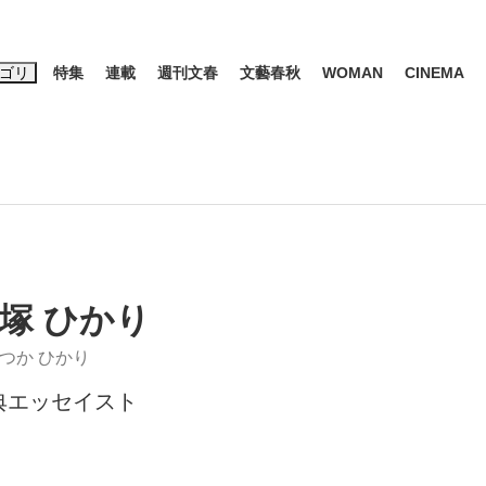
ゴリ
特集
連載
週刊文春
文藝春秋
WOMAN
CINEMA
キーワード入力
ス
エンタメ
ライフ
ビジネス
ーワードタグ一覧
山凌輝
#高市早苗
#後藤真希
#森岡毅
#城彰二
#内田有紀
観る将棋、読
#亀和田武
塚 ひかり
つか ひかり
典エッセイスト
て明かした日本代表監督に...
「最悪の空気のまま解散」W