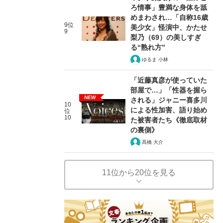
ろ情事」豊満な身体を舐
めまわされ…「自称16歳
9位
美少女」怪演中、かたせ
9
梨乃（69）の美しすぎ
る“熟れ方”
ゆるま 小林
「近藤真彦が使っていた
部屋で…」「性器を握ら
NEW
される」ジャニー喜多川
10
による性加害、語り始め
位
10
た被害者たち《徹底取材
の裏側》
髙橋 大介
11位から20位を見る