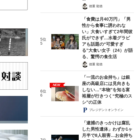
徳重 龍徳
「食費は月40万円」「男
性から食事に誘われな
い」大食いすぎて2年間彼
氏ができず…水着グラビ
5位
5
アも話題の“可愛すぎ
る”大食い女子（24）が語
る、驚愕の食生活
徳重 龍徳
「一流のお金持ち」は銀
座の高級店には見向きも
NEW
しない…“本物”を知る富
6位
6
裕層が行きつく“究極のス
シ”の正体
プレジデントオンライン
「逮捕のきっかけは腐乱
した男性遺体」わずか1ヶ
月半で8人殺害…お金持ち