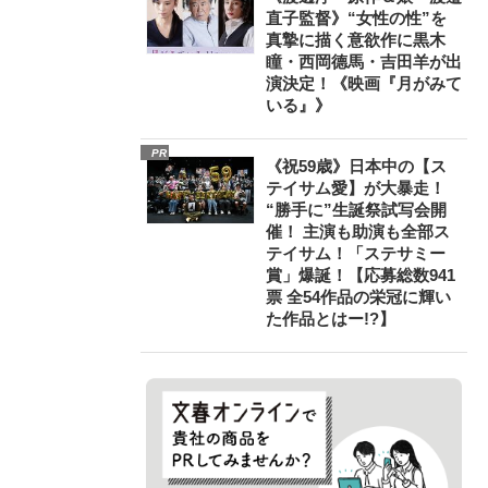
直子監督》“女性の性”を
真摯に描く意欲作に黒木
瞳・西岡德馬・吉田羊が出
演決定！《映画『月がみて
いる』》
PR
《祝59歳》日本中の【ス
テイサム愛】が大暴走！
“勝手に”生誕祭試写会開
催！ 主演も助演も全部ス
テイサム！「ステサミー
賞」爆誕！【応募総数941
票 全54作品の栄冠に輝い
た作品とはー!?】