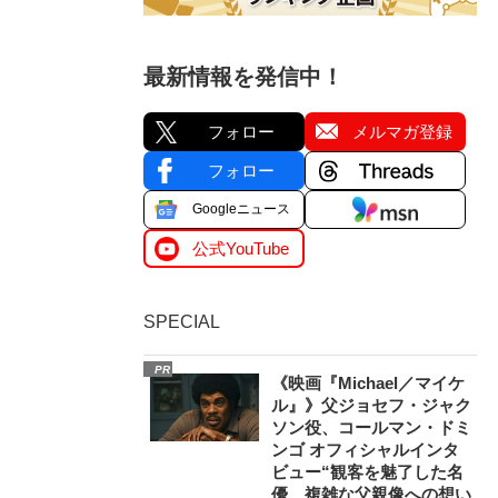
最新情報を発信中！
フォロー
メルマガ登録
フォロー
Googleニュース
公式YouTube
SPECIAL
PR
《映画『Michael／マイケ
ル』》父ジョセフ・ジャク
ソン役、コールマン・ドミ
ンゴ オフィシャルインタ
ビュー“観客を魅了した名
優、複雑な父親像への想い