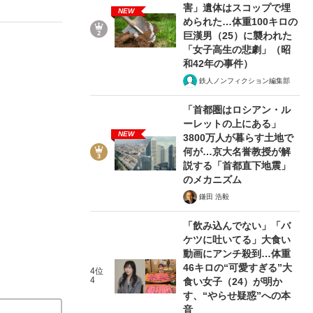
害」遺体はスコップで埋
NEW
められた…体重100キロの
巨漢男（25）に襲われた
「女子高生の悲劇」（昭
ない資産運用のすべて
和42年の事件）
鉄人ノンフィクション編集部
「首都圏はロシアン・ル
ーレットの上にある」
が悲しい」『北の国から』倉本聰氏（91...
NEW
3800万人が暮らす土地で
何が…京大名誉教授が解
説する「首都直下地震」
のメカニズム
鎌田 浩毅
「飲み込んでない」「バ
ケツに吐いてる」大食い
動画にアンチ殺到…体重
46キロの“可愛すぎる”大
4位
4
食い女子（24）が明か
す、“やらせ疑惑”への本
音