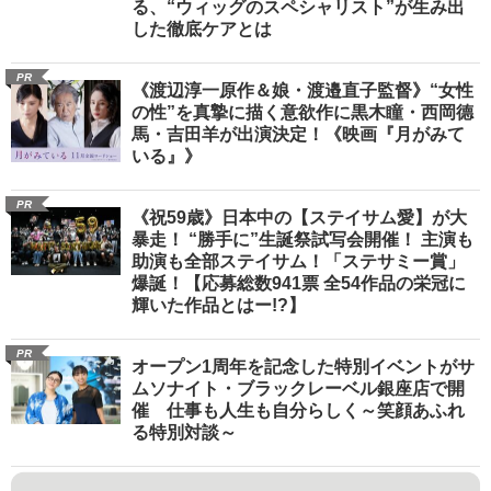
る、“ウィッグのスペシャリスト”が生み出
した徹底ケアとは
PR
《渡辺淳一原作＆娘・渡邉直子監督》“女性
の性”を真摯に描く意欲作に黒木瞳・西岡德
馬・吉田羊が出演決定！《映画『月がみて
いる』》
PR
《祝59歳》日本中の【ステイサム愛】が大
暴走！ “勝手に”生誕祭試写会開催！ 主演も
助演も全部ステイサム！「ステサミー賞」
爆誕！【応募総数941票 全54作品の栄冠に
輝いた作品とはー!?】
PR
オープン1周年を記念した特別イベントがサ
ムソナイト・ブラックレーベル銀座店で開
催 仕事も人生も自分らしく～笑顔あふれ
る特別対談～