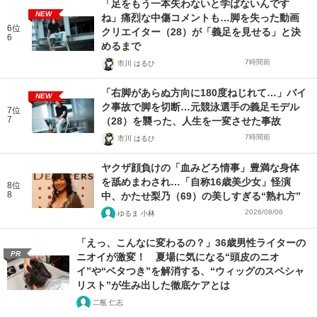
「足をもう一本失わないと学ばないんです
NEW
ね」痛烈な中傷コメントも…脚を失った動画
6位
クリエイター（28）が「義足を見せる」と決
6
めるまで
7時間前
市川 はるひ
「右脚があらぬ方向に180度ねじれて…」バイ
NEW
ク事故で脚を切断…元競泳選手の義足モデル
7位
7
（28）を襲った、人生を一変させた事故
7時間前
市川 はるひ
ヤクザ顔負けの「血みどろ情事」豊満な身体
を舐めまわされ…「自称16歳美少女」怪演
8位
8
中、かたせ梨乃（69）の美しすぎる“熟れ方”
2026/08/06
ゆるま 小林
「えっ、こんなに変わるの？」36歳男性ライターの
PR
ニオイが激変！ 夏場に気になる“頭皮のニオ
イ”や“ベタつき”を解消する、“ウィッグのスペシャ
リスト”が生み出した徹底ケアとは
二瓶 仁志