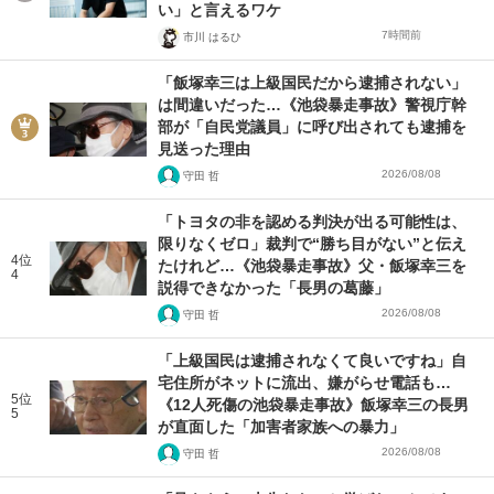
い」と言えるワケ
7時間前
市川 はるひ
「飯塚幸三は上級国民だから逮捕されない」
は間違いだった…《池袋暴走事故》警視庁幹
部が「自民党議員」に呼び出されても逮捕を
見送った理由
2026/08/08
守田 哲
「トヨタの非を認める判決が出る可能性は、
限りなくゼロ」裁判で“勝ち目がない”と伝え
4位
たけれど…《池袋暴走事故》父・飯塚幸三を
4
説得できなかった「長男の葛藤」
2026/08/08
守田 哲
「上級国民は逮捕されなくて良いですね」自
宅住所がネットに流出、嫌がらせ電話も…
5位
《12人死傷の池袋暴走事故》飯塚幸三の長男
5
が直面した「加害者家族への暴力」
2026/08/08
守田 哲