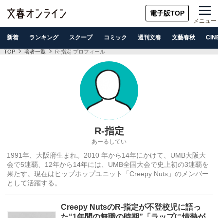
電子版TOP
メニュー
新着
ランキング
スクープ
コミック
週刊文春
文藝春秋
CIN
TOP
著者一覧
R-指定 プロフィール
R-指定
あーるしてい
1991年、大阪府生まれ。2010 年から14年にかけて、UMB大阪大
会で5連覇、12年から14年には、UMB全国大会で史上初の3連覇を
果たす。現在はヒップホップユニット「Creepy Nuts」のメンバー
として活躍する。
Creepy NutsのR-指定が不登校児に語っ
た“1年間の無職の時期”「ラップに情熱が