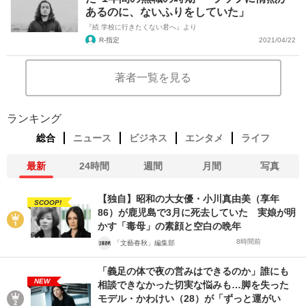
あるのに、ないふりをしていた」
『続 学校に行きたくない君へ』より
R-指定
2021/04/22
著者一覧を見る
ランキング
総合
ニュース
ビジネス
エンタメ
ライフ
最新
24時間
週間
月間
写真
【独自】昭和の大女優・小川真由美（享年
SCOOP!
86）が鹿児島で3月に死去していた 実娘が明
かす「毒母」の素顔と空白の晩年
8時間前
「文藝春秋」編集部
「義足の体で夜の営みはできるのか」誰にも
NEW
相談できなかった切実な悩みも…脚を失った
モデル・かわけい（28）が「ずっと運がい