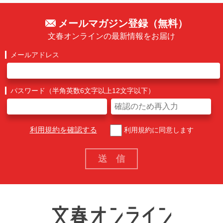
メールマガジン登録（無料）
文春オンラインの最新情報をお届け
メールアドレス
パスワード（半角英数6文字以上12文字以下）
利用規約を確認する
利用規約に同意します