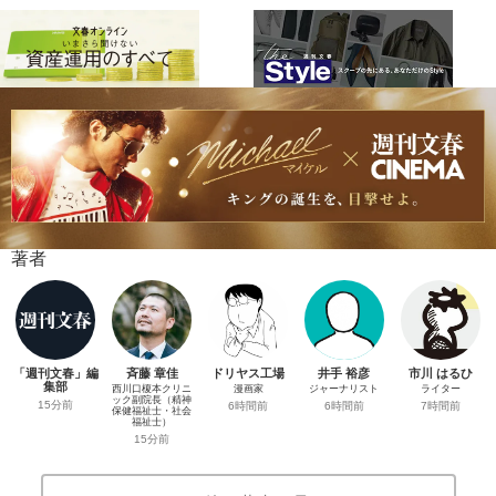
著者
「週刊文春」編
斉藤 章佳
ドリヤス工場
井手 裕彦
市川 はるひ
集部
西川口榎本クリニ
漫画家
ジャーナリスト
ライター
ック副院長（精神
15分前
6時間前
6時間前
7時間前
保健福祉士・社会
福祉士）
15分前