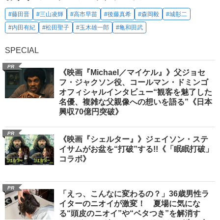
#藤田晋
#三山凌輝
#高市早苗
#後藤真希
#森岡毅
#城彰二
#内田有紀
#松田聖子
#玉木雄一郎
#亀和田武
SPECIAL
PR
《映画『Michael／マイケル』》父ジョセ
フ・ジャクソン役、コールマン・ドミンゴ
オフィシャルインタビュー“観客を魅了した
名優、複雑な父親像への想いを語る”《日本
興収70億円突破》
PR
《映画『シェルター』》ジェイソン・ステ
イサムがお盆を“打破”する!!《「眠眠打破」
コラボ》
PR
「えっ、こんなに変わるの？」36歳男性ラ
イターのニオイが激変！ 夏場に気にな
る“頭皮のニオイ”や“ベタつき”を解消す