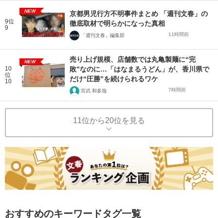
NEW
京都男児行方不明事件まとめ 「週刊文春」の
9位
徹底取材で明らかになった真相
9
11時間前
「週刊文春」編集部
売り上げ規模、店舗数では丸亀製麺に“完
NEW
10
敗”なのに…「はなまるうどん」が、香川県で
位
だけ“圧勝”を続けられるワケ
10
7時間前
宮武 和多哉
11位から20位を見る
おすすめのキーワードタグ一覧