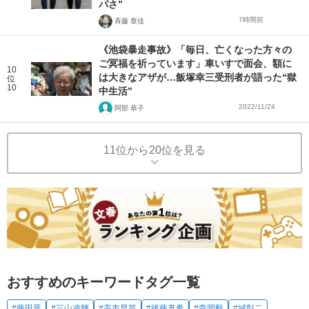
バさ”
7時間前
斉藤 章佳
《池袋暴走事故》「毎日、亡くなった方々の
ご冥福を祈っています」車いすで面会、額に
10
は大きなアザが…飯塚幸三受刑者が語った“獄
位
10
中生活”
2022/11/24
阿部 恭子
11位から20位を見る
おすすめのキーワードタグ一覧
#藤田晋
#三山凌輝
#高市早苗
#後藤真希
#森岡毅
#城彰二