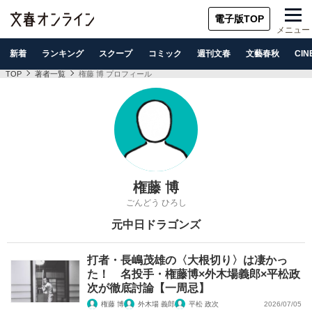
電子版TOP
メニュー
新着
ランキング
スクープ
コミック
週刊文春
文藝春秋
CIN
TOP
著者一覧
権藤 博 プロフィール
権藤 博
ごんどう ひろし
元中日ドラゴンズ
打者・長嶋茂雄の〈大根切り〉は凄かっ
た！ 名投手・権藤博×外木場義郎×平松政
次が徹底討論【一周忌】
権藤 博
外木場 義郎
平松 政次
2026/07/05