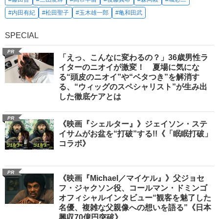
#内田有紀
#松田聖子
#玉木雄一郎
#亀和田武
SPECIAL
PR
「えっ、こんなに変わるの？」36歳男性ラ
イターのニオイが激変！ 夏場に気にな
る“頭皮のニオイ”や“ベタつき”を解消す
る、“ウィッグのスペシャリスト”が生み出
した徹底ケアとは
PR
《映画『シェルター』》ジェイソン・ステ
イサムがお盆を“打破”する!!《「眠眠打破」
コラボ》
PR
《映画『Michael／マイケル』》父ジョセ
フ・ジャクソン役、コールマン・ドミンゴ
オフィシャルインタビュー“観客を魅了した
名優、複雑な父親像への想いを語る”《日本
興収70億円突破》