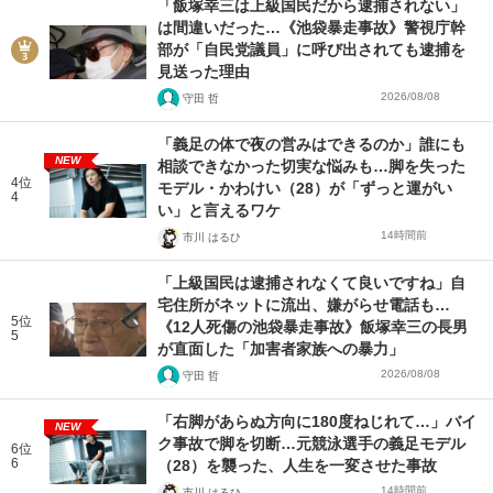
「飯塚幸三は上級国民だから逮捕されない」
は間違いだった…《池袋暴走事故》警視庁幹
部が「自民党議員」に呼び出されても逮捕を
見送った理由
2026/08/08
守田 哲
「義足の体で夜の営みはできるのか」誰にも
NEW
相談できなかった切実な悩みも…脚を失った
4位
モデル・かわけい（28）が「ずっと運がい
4
い」と言えるワケ
14時間前
市川 はるひ
「上級国民は逮捕されなくて良いですね」自
宅住所がネットに流出、嫌がらせ電話も…
5位
《12人死傷の池袋暴走事故》飯塚幸三の長男
5
が直面した「加害者家族への暴力」
2026/08/08
守田 哲
「右脚があらぬ方向に180度ねじれて…」バイ
NEW
ク事故で脚を切断…元競泳選手の義足モデル
6位
6
（28）を襲った、人生を一変させた事故
14時間前
市川 はるひ