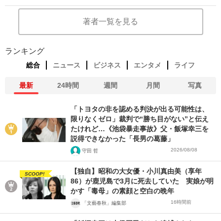
著者一覧を見る
ランキング
総合
ニュース
ビジネス
エンタメ
ライフ
最新
24時間
週間
月間
写真
「トヨタの非を認める判決が出る可能性は、
限りなくゼロ」裁判で“勝ち目がない”と伝え
たけれど…《池袋暴走事故》父・飯塚幸三を
説得できなかった「長男の葛藤」
2026/08/08
守田 哲
【独自】昭和の大女優・小川真由美（享年
SCOOP!
86）が鹿児島で3月に死去していた 実娘が明
かす「毒母」の素顔と空白の晩年
16時間前
「文藝春秋」編集部