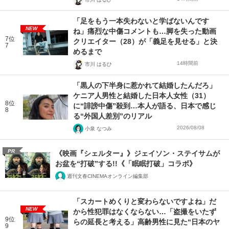
「足をもう一本失わないと学ばないんです
NEW
ね」痛烈な中傷コメントも…脚を失った動画
7位
クリエイター（28）が「義足を見せる」と決
7
めるまで
14時間前
市川 はるひ
「黒人の下半身に惹かれて結婚したんだろ」
ケニア人男性と結婚した日本人女性（31）
8位
に“誹謗中傷”殺到…本人が語る、日本で感じ
8
る“外国人差別”のリアル
2026/08/08
小泉 なつみ
PR
《映画『シェルター』》ジェイソン・ステイサムが
お盆を“打破”する!!《「眠眠打破」コラボ》
週刊文春CINEMAオンライン編集部
「スカートめくりと変わらないですよね」だ
NEW
から性犯罪はなくならない…「盗撮をいたず
9位
らの延長と考える」高齢男性に見た“日本のヤ
9