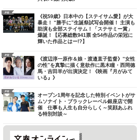
PR
《祝59歳》日本中の【ステイサム愛】が大
暴走！ “勝手に”生誕祭試写会開催！ 主演も
助演も全部ステイサム！「ステサミー賞」
爆誕！【応募総数941票 全54作品の栄冠に
輝いた作品とはー!?】
PR
《渡辺淳一原作＆娘・渡邉直子監督》“女性
の性”を真摯に描く意欲作に黒木瞳・西岡德
馬・吉田羊が出演決定！《映画『月がみて
いる』》
PR
オープン1周年を記念した特別イベントがサ
ムソナイト・ブラックレーベル銀座店で開
催 仕事も人生も自分らしく～笑顔あふれ
る特別対談～