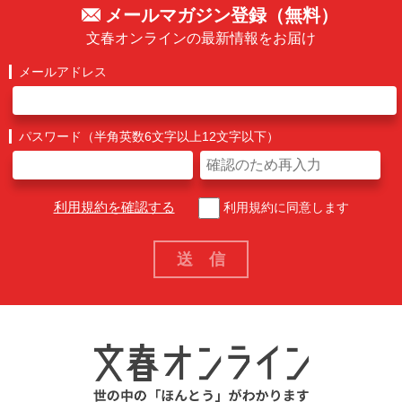
メールマガジン登録（無料）
文春オンラインの最新情報をお届け
メールアドレス
パスワード（半角英数6文字以上12文字以下）
利用規約を確認する
利用規約に同意します