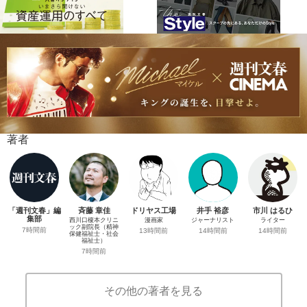
著者
「週刊文春」編
斉藤 章佳
ドリヤス工場
井手 裕彦
市川 はるひ
集部
西川口榎本クリニ
漫画家
ジャーナリスト
ライター
ック副院長（精神
7時間前
13時間前
14時間前
14時間前
保健福祉士・社会
福祉士）
7時間前
その他の著者を見る