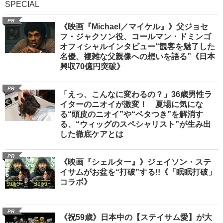
SPECIAL
PR
《映画『Michael／マイケル』》父ジョセ
フ・ジャクソン役、コールマン・ドミンゴ
オフィシャルインタビュー“観客を魅了した
名優、複雑な父親像への想いを語る”《日本
興収70億円突破》
PR
「えっ、こんなに変わるの？」36歳男性ラ
イターのニオイが激変！ 夏場に気にな
る“頭皮のニオイ”や“ベタつき”を解消す
る、“ウィッグのスペシャリスト”が生み出
した徹底ケアとは
PR
《映画『シェルター』》ジェイソン・ステ
イサムがお盆を“打破”する!!《「眠眠打破」
コラボ》
PR
《祝59歳》日本中の【ステイサム愛】が大