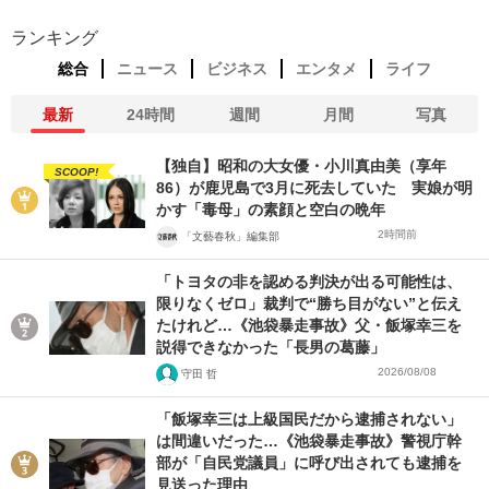
ランキング
総合
ニュース
ビジネス
エンタメ
ライフ
最新
24時間
週間
月間
写真
【独自】昭和の大女優・小川真由美（享年
SCOOP!
86）が鹿児島で3月に死去していた 実娘が明
かす「毒母」の素顔と空白の晩年
2時間前
「文藝春秋」編集部
「トヨタの非を認める判決が出る可能性は、
限りなくゼロ」裁判で“勝ち目がない”と伝え
たけれど…《池袋暴走事故》父・飯塚幸三を
説得できなかった「長男の葛藤」
2026/08/08
守田 哲
「飯塚幸三は上級国民だから逮捕されない」
は間違いだった…《池袋暴走事故》警視庁幹
部が「自民党議員」に呼び出されても逮捕を
見送った理由