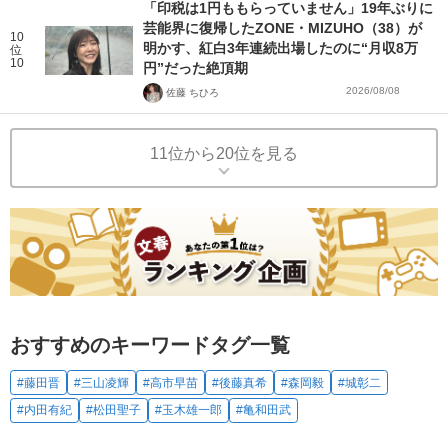
「印税は1円ももらっていません」19年ぶりに
芸能界に復帰したZONE・MIZUHO（38）が
10
明かす、紅白3年連続出場したのに“月収8万
位
10
円”だった絶頂期
2026/08/08
佐藤 ちひろ
11位から20位を見る
おすすめのキーワードタグ一覧
#藤田晋
#三山凌輝
#高市早苗
#後藤真希
#森岡毅
#城彰二
#内田有紀
#松田聖子
#玉木雄一郎
#亀和田武