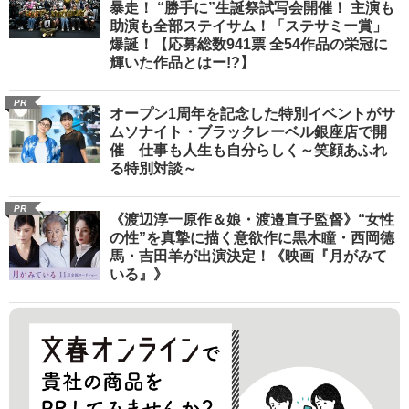
暴走！ “勝手に”生誕祭試写会開催！ 主演も
助演も全部ステイサム！「ステサミー賞」
爆誕！【応募総数941票 全54作品の栄冠に
輝いた作品とはー!?】
PR
オープン1周年を記念した特別イベントがサ
ムソナイト・ブラックレーベル銀座店で開
催 仕事も人生も自分らしく～笑顔あふれ
る特別対談～
PR
《渡辺淳一原作＆娘・渡邉直子監督》“女性
の性”を真摯に描く意欲作に黒木瞳・西岡德
馬・吉田羊が出演決定！《映画『月がみて
いる』》