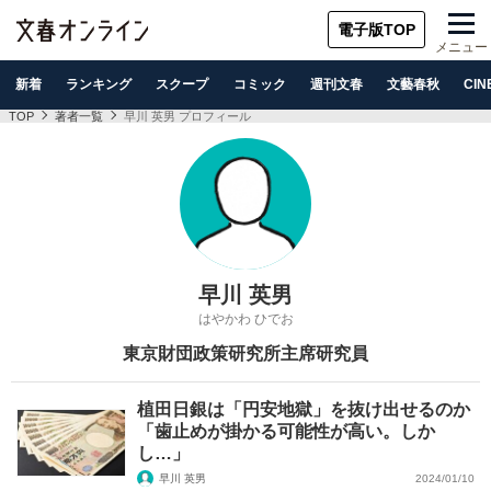
電子版TOP
メニュー
新着
ランキング
スクープ
コミック
週刊文春
文藝春秋
CIN
TOP
著者一覧
早川 英男 プロフィール
早川 英男
はやかわ ひでお
東京財団政策研究所主席研究員
植田日銀は「円安地獄」を抜け出せるのか
「歯止めが掛かる可能性が高い。しか
し…」
早川 英男
2024/01/10