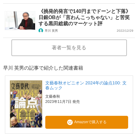
《挑発的発言で140円までドーンと下落》
日銀OBが「言わんこっちゃない」と苦笑
する黒田総裁のマーケット評
早川 英男
2022/12/29
著者一覧を見る
早川 英男の記事で紹介した関連書籍
文藝春秋オピニオン 2024年の論点100: 文
春ムック
文藝春秋
2023年11月7日 発売
Amazonで購入する