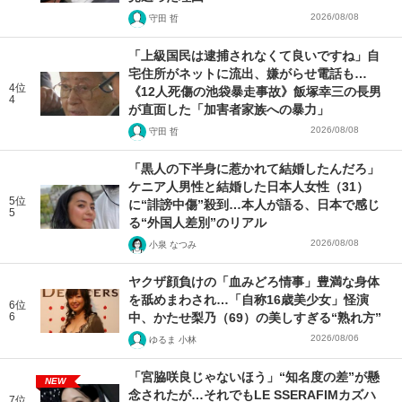
2026/08/08
守田 哲
「上級国民は逮捕されなくて良いですね」自
宅住所がネットに流出、嫌がらせ電話も…
4位
《12人死傷の池袋暴走事故》飯塚幸三の長男
4
が直面した「加害者家族への暴力」
2026/08/08
守田 哲
「黒人の下半身に惹かれて結婚したんだろ」
ケニア人男性と結婚した日本人女性（31）
5位
に“誹謗中傷”殺到…本人が語る、日本で感じ
5
る“外国人差別”のリアル
2026/08/08
小泉 なつみ
ヤクザ顔負けの「血みどろ情事」豊満な身体
を舐めまわされ…「自称16歳美少女」怪演
6位
6
中、かたせ梨乃（69）の美しすぎる“熟れ方”
2026/08/06
ゆるま 小林
「宮脇咲良じゃないほう」“知名度の差”が懸
NEW
念されたが…それでもLE SSERAFIMカズハ
7位