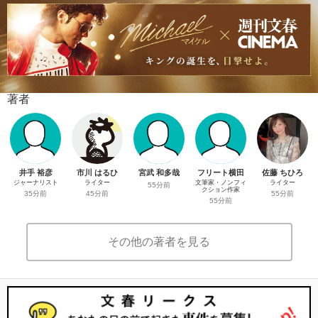
著者
井手 裕彦
市川 はるひ
宮武 和多哉
フリート横田
佐藤 ちひろ
ジャーナリスト
ライター
文筆家・ノンフィ
ライター
55分前
クション作家
35分前
45分前
55分前
55分前
その他の著者を見る