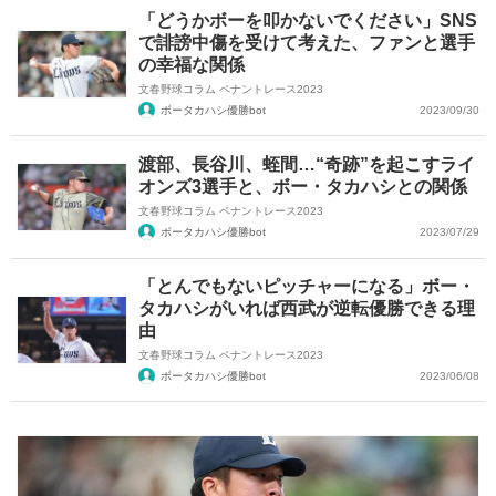
「どうかボーを叩かないでください」SNS
で誹謗中傷を受けて考えた、ファンと選手
の幸福な関係
文春野球コラム ペナントレース2023
ボータカハシ優勝bot
2023/09/30
渡部、長谷川、蛭間…“奇跡”を起こすライ
オンズ3選手と、ボー・タカハシとの関係
文春野球コラム ペナントレース2023
ボータカハシ優勝bot
2023/07/29
「とんでもないピッチャーになる」ボー・
タカハシがいれば西武が逆転優勝できる理
由
文春野球コラム ペナントレース2023
ボータカハシ優勝bot
2023/06/08