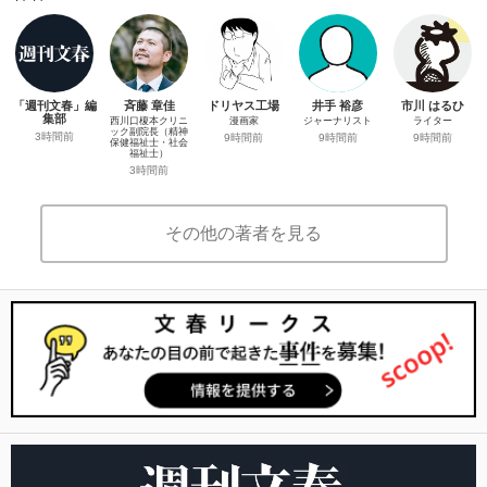
「週刊文春」編
斉藤 章佳
ドリヤス工場
井手 裕彦
市川 はるひ
集部
西川口榎本クリニ
漫画家
ジャーナリスト
ライター
ック副院長（精神
3時間前
9時間前
9時間前
9時間前
保健福祉士・社会
福祉士）
3時間前
その他の著者を見る