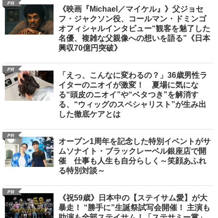
PR
《映画『Michael／マイケル』》父ジョセ
フ・ジャクソン役、コールマン・ドミンゴ
オフィシャルインタビュー“観客を魅了した
名優、複雑な父親像への想いを語る”《日本
興収70億円突破》
PR
「えっ、こんなに変わるの？」36歳男性ラ
イターのニオイが激変！ 夏場に気にな
る“頭皮のニオイ”や“ベタつき”を解消す
る、“ウィッグのスペシャリスト”が生み出
した徹底ケアとは
PR
オープン1周年を記念した特別イベントがサ
ムソナイト・ブラックレーベル銀座店で開
催 仕事も人生も自分らしく～笑顔あふれ
る特別対談～
PR
《祝59歳》日本中の【ステイサム愛】が大
暴走！ “勝手に”生誕祭試写会開催！ 主演も
助演も全部ステイサム！「ステサミー賞」