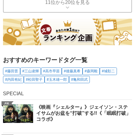
11位から20位を見る
おすすめのキーワードタグ一覧
#藤田晋
#三山凌輝
#高市早苗
#後藤真希
#森岡毅
#城彰二
#内田有紀
#松田聖子
#玉木雄一郎
#亀和田武
SPECIAL
PR
《映画『シェルター』》ジェイソン・ステ
イサムがお盆を“打破”する!!《「眠眠打破」
コラボ》