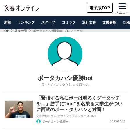
電子版TOP
メニュー
新着
ランキング
スクープ
コミック
週刊文春
文藝春秋
CIN
TOP
著者一覧
ボータカハシ優勝bot プロフィール
ボータカハシ優勝bot
ぼーたかはしゆうしょうぼっと
「緊張する私にボーは明るくグータッチ
を…」勝手に“bot”を名乗る大学生がつい
に西武のボー・タカハシと対面！
文春野球コラム クライマックスシリーズ2023
ボータカハシ優勝bot
2023/10/16