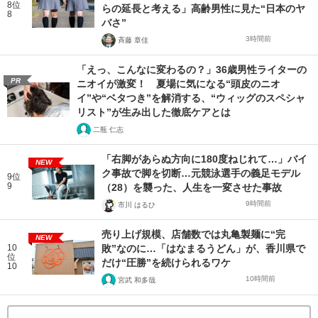
8位
らの延長と考える」高齢男性に見た“日本のヤ
8
バさ”
3時間前
斉藤 章佳
「えっ、こんなに変わるの？」36歳男性ライターの
PR
ニオイが激変！ 夏場に気になる“頭皮のニオ
イ”や“ベタつき”を解消する、“ウィッグのスペシャ
リスト”が生み出した徹底ケアとは
二瓶 仁志
「右脚があらぬ方向に180度ねじれて…」バイ
NEW
ク事故で脚を切断…元競泳選手の義足モデル
9位
9
（28）を襲った、人生を一変させた事故
9時間前
市川 はるひ
売り上げ規模、店舗数では丸亀製麺に“完
NEW
10
敗”なのに…「はなまるうどん」が、香川県で
位
だけ“圧勝”を続けられるワケ
10
10時間前
宮武 和多哉