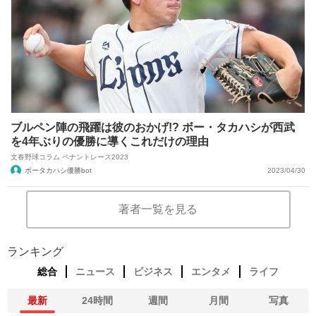
ブルペン陣の飛躍は彼のおかげ!? ボー・タカハシが西武
を4年ぶりの優勝に導くこれだけの理由
文春野球コラム ペナントレース2023
ボータカハシ優勝bot
2023/04/30
著者一覧を見る
ランキング
総合
ニュース
ビジネス
エンタメ
ライフ
最新
24時間
週間
月間
写真