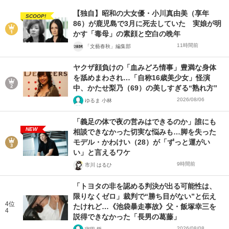
【独自】昭和の大女優・小川真由美（享年
SCOOP!
86）が鹿児島で3月に死去していた 実娘が明
かす「毒母」の素顔と空白の晩年
11時間前
「文藝春秋」編集部
ヤクザ顔負けの「血みどろ情事」豊満な身体
を舐めまわされ…「自称16歳美少女」怪演
中、かたせ梨乃（69）の美しすぎる“熟れ方”
2026/08/06
ゆるま 小林
「義足の体で夜の営みはできるのか」誰にも
NEW
相談できなかった切実な悩みも…脚を失った
モデル・かわけい（28）が「ずっと運がい
い」と言えるワケ
9時間前
市川 はるひ
「トヨタの非を認める判決が出る可能性は、
限りなくゼロ」裁判で“勝ち目がない”と伝え
4位
たけれど…《池袋暴走事故》父・飯塚幸三を
4
説得できなかった「長男の葛藤」
2026/08/08