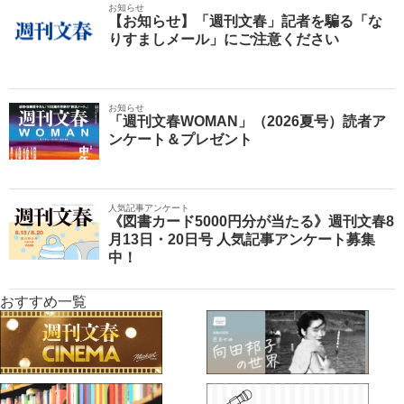
お知らせ
【お知らせ】「週刊文春」記者を騙る「な
りすましメール」にご注意ください
お知らせ
「週刊文春WOMAN」（2026夏号）読者ア
ンケート＆プレゼント
人気記事アンケート
《図書カード5000円分が当たる》週刊文春8
月13日・20日号 人気記事アンケート募集
中！
おすすめ一覧