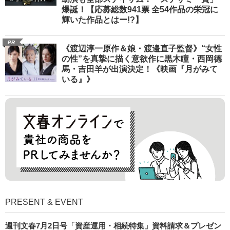
爆誕！【応募総数941票 全54作品の栄冠に
輝いた作品とはー!?】
PR
《渡辺淳一原作＆娘・渡邉直子監督》“女性
の性”を真摯に描く意欲作に黒木瞳・西岡德
馬・吉田羊が出演決定！《映画『月がみて
いる』》
PRESENT & EVENT
週刊文春7月2日号「資産運用・相続特集」資料請求＆プレゼン