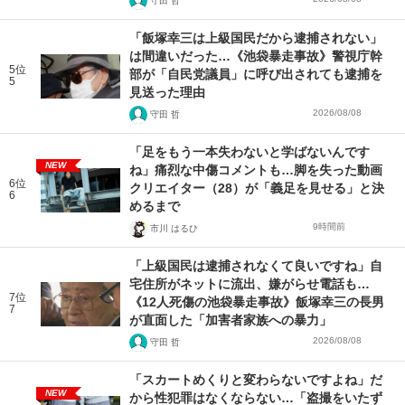
守田 哲
「飯塚幸三は上級国民だから逮捕されない」
は間違いだった…《池袋暴走事故》警視庁幹
5位
部が「自民党議員」に呼び出されても逮捕を
5
見送った理由
2026/08/08
守田 哲
「足をもう一本失わないと学ばないんです
NEW
ね」痛烈な中傷コメントも…脚を失った動画
6位
クリエイター（28）が「義足を見せる」と決
6
めるまで
9時間前
市川 はるひ
「上級国民は逮捕されなくて良いですね」自
宅住所がネットに流出、嫌がらせ電話も…
7位
《12人死傷の池袋暴走事故》飯塚幸三の長男
7
が直面した「加害者家族への暴力」
2026/08/08
守田 哲
「スカートめくりと変わらないですよね」だ
NEW
から性犯罪はなくならない…「盗撮をいたず